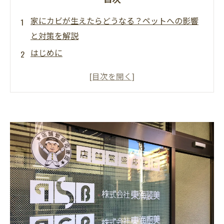
家にカビが生えたらどうなる？ペットへの影響
と対策を解説
はじめに
ペットにとってのカビのリスク
カビが発生する原因
ペットがいる家庭で気をつけたいこと
家のカビを増やさないための対策
ＭＩＳＴ工法®で行う安心・安全なカビ除去
まとめ：ペットと家族を守るために
よくある質問Q＆A
お問い合わせ先・ご相談窓口