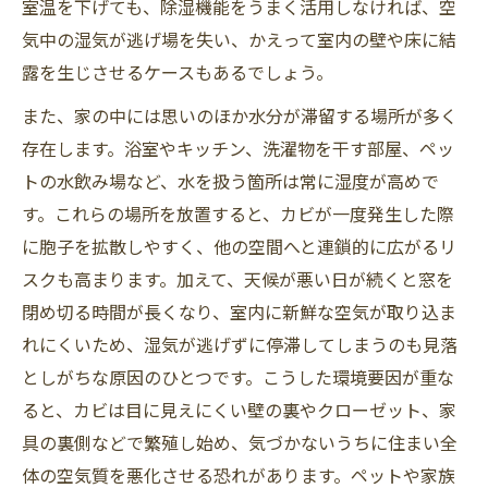
室温を下げても、除湿機能をうまく活用しなければ、空
気中の湿気が逃げ場を失い、かえって室内の壁や床に結
露を生じさせるケースもあるでしょう。
また、家の中には思いのほか水分が滞留する場所が多く
存在します。浴室やキッチン、洗濯物を干す部屋、ペッ
トの水飲み場など、水を扱う箇所は常に湿度が高めで
す。これらの場所を放置すると、カビが一度発生した際
に胞子を拡散しやすく、他の空間へと連鎖的に広がるリ
スクも高まります。加えて、天候が悪い日が続くと窓を
閉め切る時間が長くなり、室内に新鮮な空気が取り込ま
れにくいため、湿気が逃げずに停滞してしまうのも見落
としがちな原因のひとつです。こうした環境要因が重な
ると、カビは目に見えにくい壁の裏やクローゼット、家
具の裏側などで繁殖し始め、気づかないうちに住まい全
体の空気質を悪化させる恐れがあります。ペットや家族