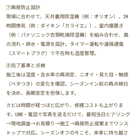
⑦再発防止設計
現場に合わせて、天井裏用除湿機（例：オリオン）、24
時間換気（例：ダイキン「カライエ」）、室内据置き
（例：パナソニック衣類乾燥除湿機）を組み合わせ、風
の流れ・排水・電源を設計。タイマー運転や遠隔通電
（スマートプラグ）で不在時も湿度管理。
⑧完了基準と点検
施工後は湿度・含水率の再測定、ニオイ・見た目・触感
（ベタつき）の変化を確認。シーズンイン前の再点検日
を決め、長期安定を担保します。
カビは時間が経つほど広がり、修繕コストも上がりま
す。LINE・電話で写真を送るだけで、最短当日ヒアリング
→現地調査→お見積り→施工→再発防止提案までワンス
トップで対応。シーズンオフの今こそ、来季に持ち越さ