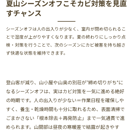
夏山シーズンオフこそカビ対策を見直
カビの繁殖を招く湿度と温度の条件
すチャンス
山小屋や山荘、山奥の家でカビを放置すると建
物の老朽化が加速する
シーズンオフは人の出入りが少なく、室内が閉め切られるこ
カビバスターズ東海のMIST工法®で根本除去
とで湿度が上がりやすくなります。夏の終わりにしっかり点
検・対策を行うことで、次のシーズンにカビ被害を持ち越さ
別荘・山小屋などの自動排水の業務用除湿機の
ず快適な状態を維持できます。
ご紹介
現地調査の流れ
まとめ──シーズンオフの今が行動のチャン
登山客が減り、山小屋や山奥の別荘が“締め切りがち”に
ス！ 被害が進行する前に早めの相談が重要で
なるシーズンオフは、実はカビ対策を一気に進める絶好
す。
の時期です。人の出入りが少ない＝作業日程を確保しや
すく、養生・乾燥時間も十分に取れるため、表面清掃で
ごまかさない「根本除去＋再発防止」まで一気通貫で進
められます。山間部は昼夜の寒暖差で結露が起きやす