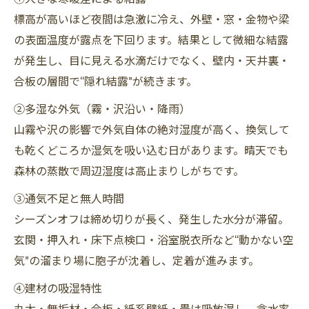
標高が高いほど夜間は急激に冷え、外壁・窓・金物や梁
の表面温度が露点を下回ります。結果として微細な結露
が発生し、目に見える水滴だけでなく、壁内・天井裏・
合板の層間で“隠れ結露”が続きます。
②多湿な外気（霧・沢沿い・降雨）
山霧や沢の影響で外気自体の絶対湿度が高く、換気して
も乾くどころか湿気を吸い込む日があります。晴天でも
森林の蒸散で周辺湿度は高止まりしがちです。
③通気不足と無人時間
シーズンオフは締め切りが長く、発生した水分が滞留。
玄関・押入れ・床下点検口・浴室脱衣所など“動かない空
気”の溜まり場に胞子が沈着し、定着が進みます。
④建材の吸湿特性
丸太・無垢材・合板・紙系壁紙・畳は吸放湿し、含水率