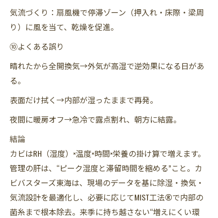
気流づくり：扇風機で停滞ゾーン（押入れ・床際・梁周
り）に風を当て、乾燥を促進。
⑩よくある誤り
晴れたから全開換気→外気が高湿で逆効果になる日があ
る。
表面だけ拭く→内部が湿ったままで再発。
夜間に暖房オフ→急冷で露点割れ、朝方に結露。
結論
カビはRH（湿度）×温度×時間×栄養の掛け算で増えます。
管理の肝は、“ピーク湿度と滞留時間を縮める”こと。カ
ビバスターズ東海は、現場のデータを基に除湿・換気・
気流設計を最適化し、必要に応じてMIST工法®で内部の
菌糸まで根本除去。来季に持ち越さない“増えにくい環