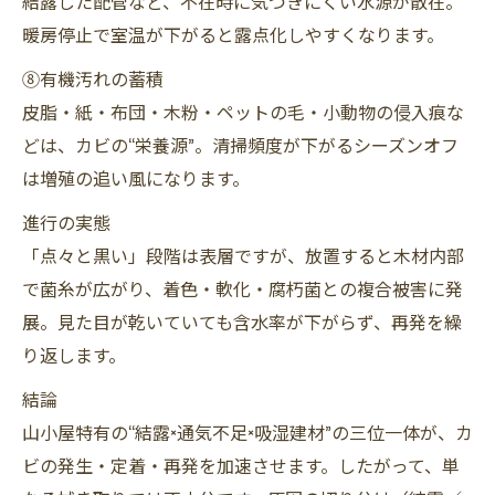
結露した配管など、不在時に気づきにくい水源が散在。
暖房停止で室温が下がると露点化しやすくなります。
⑧有機汚れの蓄積
皮脂・紙・布団・木粉・ペットの毛・小動物の侵入痕な
どは、カビの“栄養源”。清掃頻度が下がるシーズンオフ
は増殖の追い風になります。
進行の実態
「点々と黒い」段階は表層ですが、放置すると木材内部
で菌糸が広がり、着色・軟化・腐朽菌との複合被害に発
展。見た目が乾いていても含水率が下がらず、再発を繰
り返します。
結論
山小屋特有の“結露×通気不足×吸湿建材”の三位一体が、カ
ビの発生・定着・再発を加速させます。したがって、単