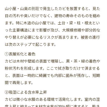
山小屋・山奥の別荘で発生したカビを放置すると、見た
目の汚れや臭いだけでなく、建物の寿命そのものを縮め
ます。特に木造の山小屋では、土台・梁・柱・根太とい
った主要構造にまで影響が及び、大規模修繕や部分的な
やり替えが必要になるリスクが高まります。被害の進行
は次のステップで起こります。
①表層劣化と着色
カビは木材や壁紙の表面で増殖し、黒・茶・緑の着色や
粉状汚れを形成します。ここで拭き取りだけで済ませる
と、表面は一時的に綺麗でも内部に菌糸が残存し、短期
間で再発します。
②吸湿による含水率上昇
カビは微小な水膜のある環境で活発化します。室内の湿
度上昇と相まって木材含水率が20％超に達すると、乾き