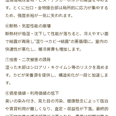
す。とくに仕口・金物接合部は局所的に応力が集中する
ため、強度余裕が一気に失われます。
⑥断熱・気密性能の崩壊
断熱材が吸湿・沈下して性能が落ちると、冷えやすい面
で結露が再発し“湿り→カビ→結露”の悪循環に。室内の
快適性が悪化し、暖冷房費も増加します。
⑦虫害・二次被害の誘発
湿った木部はシロアリ・キクイムシ等のリスクを高めま
す。カビが栄養源を提供し、構造劣化が一段と加速しま
す。
⑧資産価値・利用価値の低下
臭いの染み付き、見た目の汚染、健康懸念によって宿泊
や賃貸利用が難しくなり、査定・収益性が下落。最終的