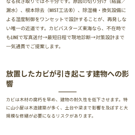
なる拭き取りでは不十分です。原因の切り分け（結露／
漏水）、根本除去（MIST工法®）、除湿機・換気設備に
よる湿度制御をワンセットで設計することが、再発しな
い唯一の近道です。カビバスターズ東海なら、不在時で
もLINEで写真送付→最短日程で現地診断→対策設計まで
一気通貫でご提案します。
放置したカビが引き起こす建物への影
響
カビは木材の腐朽を早め、建物の耐久性を低下させます。特
に山小屋は木造建築が多く、土台や梁まで影響を及ぼすと大
規模な修繕が必要になるリスクがあります。