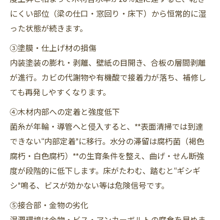
にくい部位（梁の仕口・窓回り・床下）から恒常的に湿
った状態が続きます。
③塗膜・仕上げ材の損傷
内装塗装の膨れ・剥離、壁紙の目開き、合板の層間剥離
が進行。カビの代謝物や有機酸で接着力が落ち、補修し
ても再発しやすくなります。
④木材内部への定着と強度低下
菌糸が年輪・導管へと侵入すると、**表面清掃では到達
できない“内部定着”に移行。水分の滞留は腐朽菌（褐色
腐朽・白色腐朽）**の生育条件を整え、曲げ・せん断強
度が段階的に低下します。床がたわむ、踏むと“ギシギ
シ”鳴る、ビスが効かない等は危険信号です。
⑤接合部・金物の劣化
湿潤環境は金物・ビス・アンカーボルトの腐食を早めま