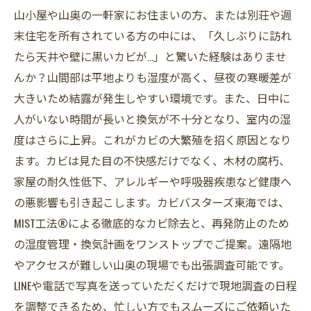
山小屋や山奥の一軒家にお住まいの方、または別荘や週
末住宅を所有されている方の中には、「久しぶりに訪れ
たら天井や壁に黒いカビが…」と驚いた経験はありませ
んか？山間部は平地よりも湿度が高く、昼夜の寒暖差が
大きいため結露が発生しやすい環境です。また、日中に
人がいない時間が長いと換気が不十分となり、室内の湿
度はさらに上昇。これがカビの大繁殖を招く原因となり
ます。カビは見た目の不快感だけでなく、木材の腐朽、
家屋の耐久性低下、アレルギーや呼吸器疾患など健康へ
の悪影響も引き起こします。カビバスターズ東海では、
MIST工法®による徹底的なカビ除去と、再発防止のため
の湿度管理・換気計画をワンストップでご提案。遠隔地
やアクセスが難しい山奥の現場でも出張調査可能です。
LINEや電話で写真を送っていただくだけで現地調査の日程
を調整できるため、忙しい方でもスムーズにご依頼いた