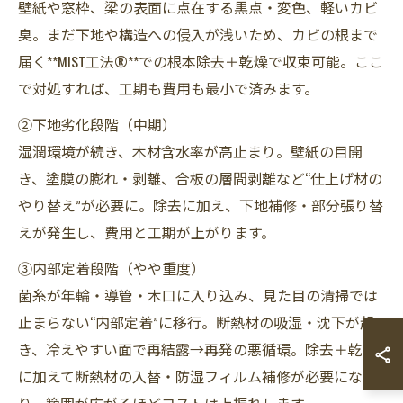
壁紙や窓枠、梁の表面に点在する黒点・変色、軽いカビ
臭。まだ下地や構造への侵入が浅いため、カビの根まで
届く**MIST工法®**での根本除去＋乾燥で収束可能。ここ
で対処すれば、工期も費用も最小で済みます。
②下地劣化段階（中期）
湿潤環境が続き、木材含水率が高止まり。壁紙の目開
き、塗膜の膨れ・剥離、合板の層間剥離など“仕上げ材の
やり替え”が必要に。除去に加え、下地補修・部分張り替
えが発生し、費用と工期が上がります。
③内部定着段階（やや重度）
菌糸が年輪・導管・木口に入り込み、見た目の清掃では
止まらない“内部定着”に移行。断熱材の吸湿・沈下が起
き、冷えやすい面で再結露→再発の悪循環。除去＋乾燥
に加えて断熱材の入替・防湿フィルム補修が必要にな
り、範囲が広がるほどコストは上振れします。