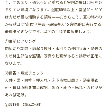
く、閉め切り・通気不足が重なると室内湿度は60％を超
えやすい環境になります。湿度60％以上・室温20〜30℃
はカビが最も活動する領域——だからこそ、夏の終わり
から秋口は“点検→除去→設備導入”を段階的に実行する
最適タイミングです。以下の手順で進めましょう。
①事前ヒアリング
閉め切り期間・雨漏り履歴・水回りの使用状況・過去の
カビ発生部位を整理。写真や動画があると診断が正確に
なります。
②目視・嗅覚チェック
天井・梁・窓枠・押入れ・床下点検口周り・浴室脱衣
所・寝具収納を重点確認。黒点・変色・膨れ・カビ臭が
あれば記録。
③数値化（簡易計測）