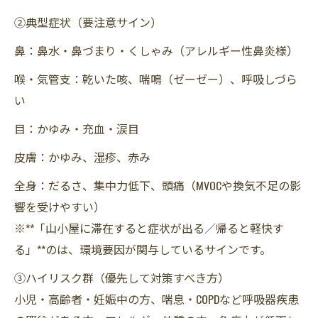
②典型症状（要注意サイン）
鼻：鼻水・鼻づまり・くしゃみ（アレルギー性鼻炎様）
喉・気管支：乾いた咳、喘鳴（ゼーゼー）、呼吸しづら
い
目：かゆみ・充血・涙目
皮膚：かゆみ、湿疹、赤み
全身：だるさ、集中力低下、頭痛（MVOCや換気不足の影
響を受けやすい）
※**「山小屋に滞在すると症状が出る／帰ると軽快す
る」**のは、環境要因が関与しているサインです。
③ハイリスク群（優先して対策すべき方）
小児・高齢者・妊娠中の方、喘息・COPDなど呼吸器疾患