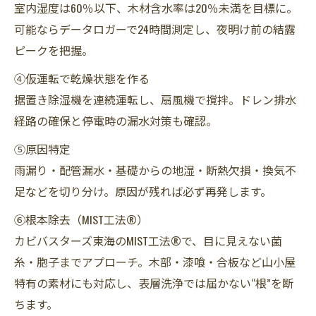
室内湿度は60％以下、木材含水率は20％未満を目標に。
可能ならデータロガーで24時間測定し、夜明け前の結露
ピークを把握。
④仮運転で乾燥状態を作る
据置き除湿機を連続運転し、扇風機で撹拌。ドレン排水
経路の確保と停電時の漏水対策も確認。
⑤原因特定
雨漏り・配管漏水・基礎からの地湿・断熱欠損・換気不
足などを切り分け。原因が残れば必ず再発します。
⑥根本除去（MIST工法®）
カビバスターズ東海のMIST工法®で、目に見えない菌
糸・胞子までアプローチ。木部・漆喰・合板など山小屋
特有の素材にも対応し、表層洗浄では届かない“根”を断
ちます。