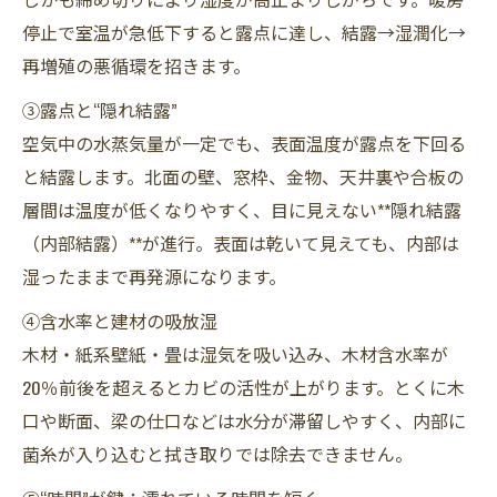
停止で室温が急低下すると露点に達し、結露→湿潤化→
再増殖の悪循環を招きます。
③露点と“隠れ結露”
空気中の水蒸気量が一定でも、表面温度が露点を下回る
と結露します。北面の壁、窓枠、金物、天井裏や合板の
層間は温度が低くなりやすく、目に見えない**隠れ結露
（内部結露）**が進行。表面は乾いて見えても、内部は
湿ったままで再発源になります。
④含水率と建材の吸放湿
木材・紙系壁紙・畳は湿気を吸い込み、木材含水率が
20％前後を超えるとカビの活性が上がります。とくに木
口や断面、梁の仕口などは水分が滞留しやすく、内部に
菌糸が入り込むと拭き取りでは除去できません。