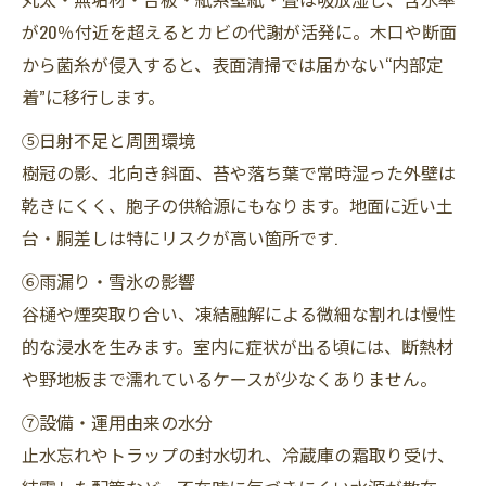
が20％付近を超えるとカビの代謝が活発に。木口や断面
から菌糸が侵入すると、表面清掃では届かない“内部定
着”に移行します。
⑤日射不足と周囲環境
樹冠の影、北向き斜面、苔や落ち葉で常時湿った外壁は
乾きにくく、胞子の供給源にもなります。地面に近い土
台・胴差しは特にリスクが高い箇所です.
⑥雨漏り・雪氷の影響
谷樋や煙突取り合い、凍結融解による微細な割れは慢性
的な浸水を生みます。室内に症状が出る頃には、断熱材
や野地板まで濡れているケースが少なくありません。
⑦設備・運用由来の水分
止水忘れやトラップの封水切れ、冷蔵庫の霜取り受け、