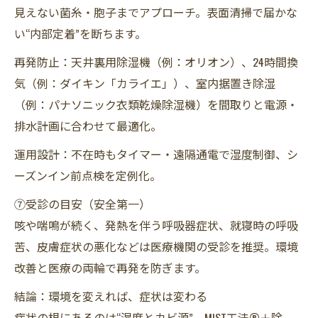
見えない菌糸・胞子までアプローチ。表面清掃で届かな
い“内部定着”を断ちます。
再発防止：天井裏用除湿機（例：オリオン）、24時間換
気（例：ダイキン「カライエ」）、室内据置き除湿
（例：パナソニック衣類乾燥除湿機）を間取りと電源・
排水計画に合わせて最適化。
運用設計：不在時もタイマー・遠隔通電で湿度制御、シ
ーズンイン前点検を定例化。
⑦受診の目安（安全第一）
咳や喘鳴が続く、発熱を伴う呼吸器症状、就寝時の呼吸
苦、皮膚症状の悪化などは医療機関の受診を推奨。環境
改善と医療の両輪で再発を防ぎます。
結論：環境を変えれば、症状は変わる
症状の根にあるのは“湿度とカビ源”。MIST工法®＋除