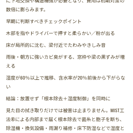
に下地交換や構造補強が必要となり、費用は初期対策の
数倍に膨らみます。
早期に判断すべきチェックポイント
木部を指やドライバーで押すと柔らかい／粉が出る
床が局所的に沈む、梁付近でたわみやきしみ音
雨後・朝方に強いカビ臭がする、窓枠や梁の黒ずみが増
える
湿度が60％以上で推移、含水率が20％前後から下がらな
い
結論：放置せず「根本除去＋湿度制御」を同時に
見た目の拭き取りだけでは被害は止まりません。MIST工
法®による内部まで届く根本除去で菌糸と胞子を断ち、
除湿機・換気設備・雨漏り補修・床下防湿などで湿度と