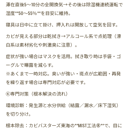
滞在直後5〜10分の全開換気→その後は除湿機連続運転で
湿度**50〜55％**を目安に維持。
寝具は日中に立て掛け、押入れは開放して空気を回す。
カビが見える部分は乾拭き→アルコール系で点処理（漂
白系は素材劣化や刺激臭に注意）。
症状が強い場合はマスクを活用。拭き取り時は手袋・ゴ
ーグルで曝露を減らす。
※あくまで一時対応。臭いが強い・斑点が広範囲・再発
を繰り返す場合は専門対応が必要です。
⑥専門対策（根本解決の流れ）
環境診断：発生源と水分供給（結露／漏水／床下湿気）
を切り分け。
根本除去：カビバスターズ東海の**MIST工法®**で、目に