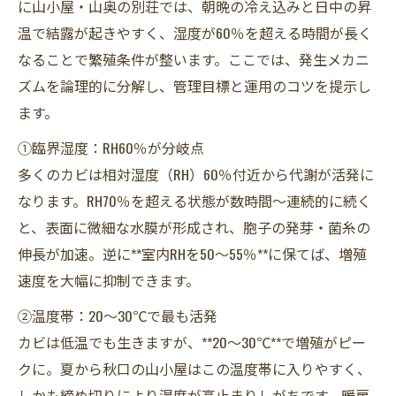
に山小屋・山奥の別荘では、朝晩の冷え込みと日中の昇
温で結露が起きやすく、湿度が60％を超える時間が長く
なることで繁殖条件が整います。ここでは、発生メカニ
ズムを論理的に分解し、管理目標と運用のコツを提示し
ます。
①臨界湿度：RH60％が分岐点
多くのカビは相対湿度（RH）60％付近から代謝が活発に
なります。RH70％を超える状態が数時間〜連続的に続く
と、表面に微細な水膜が形成され、胞子の発芽・菌糸の
伸長が加速。逆に**室内RHを50〜55％**に保てば、増殖
速度を大幅に抑制できます。
②温度帯：20〜30℃で最も活発
カビは低温でも生きますが、**20〜30℃**で増殖がピー
クに。夏から秋口の山小屋はこの温度帯に入りやすく、
しかも締め切りにより湿度が高止まりしがちです。暖房