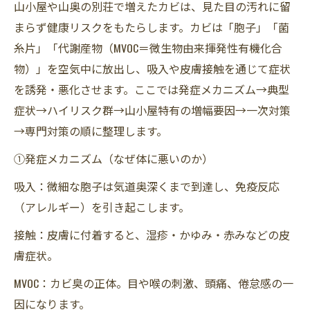
山小屋や山奥の別荘で増えたカビは、見た目の汚れに留
まらず健康リスクをもたらします。カビは「胞子」「菌
糸片」「代謝産物（MVOC＝微生物由来揮発性有機化合
物）」を空気中に放出し、吸入や皮膚接触を通じて症状
を誘発・悪化させます。ここでは発症メカニズム→典型
症状→ハイリスク群→山小屋特有の増幅要因→一次対策
→専門対策の順に整理します。
①発症メカニズム（なぜ体に悪いのか）
吸入：微細な胞子は気道奥深くまで到達し、免疫反応
（アレルギー）を引き起こします。
接触：皮膚に付着すると、湿疹・かゆみ・赤みなどの皮
膚症状。
MVOC：カビ臭の正体。目や喉の刺激、頭痛、倦怠感の一
因になります。