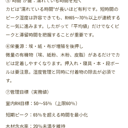
⑤“時間”が鍵：濡れている時間を短く
カビは“濡れている時間”が長いほど有利です。短時間の
ピーク湿度は許容できても、RH65〜70％以上が連続する
と一気に進みます。したがって「平均値」だけでなくピ
ークと滞留時間を把握することが重要です。
⑥栄養源：埃・紙・布が増殖を後押し
微量の有機物（埃、紙粉、木粉、皮脂）があるだけでカ
ビは定着しやすくなります。押入れ・寝具・本・段ボー
ルは要注意。湿度管理と同時に付着物の除去が必須で
す。
⑦管理目標（実務値）
室内RH目標：50〜55％（上限60％）
短期ピーク：65％を超える時間を最小化
木材含水率：20％未満を維持