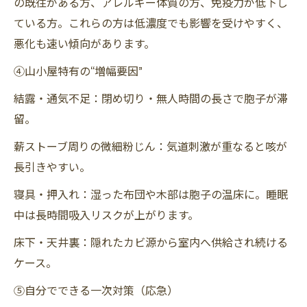
の既往がある方、アレルギー体質の方、免疫力が低下し
ている方。これらの方は低濃度でも影響を受けやすく、
悪化も速い傾向があります。
④山小屋特有の“増幅要因”
結露・通気不足：閉め切り・無人時間の長さで胞子が滞
留。
薪ストーブ周りの微細粉じん：気道刺激が重なると咳が
長引きやすい。
寝具・押入れ：湿った布団や木部は胞子の温床に。睡眠
中は長時間吸入リスクが上がります。
床下・天井裏：隠れたカビ源から室内へ供給され続ける
ケース。
⑤自分でできる一次対策（応急）