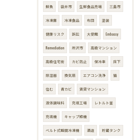
鮮魚
袋井市
生鮮食品売場
三島市
冷凍庫
冷凍食品
布団
塗装
健康リスク
訴訟
大使館
Embassy
Remediation
所沢市
高級マンション
高級住宅街
カビ防止
保冷車
床下
除湿器
換気扇
エアコン洗浄
猫
住む
青カビ
賃貸マンション
液体調味料
充填工場
レトルト釜
充填機
キャップ締機
ベルト式瞬間冷凍機
酒造
貯蔵タンク