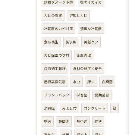
建物ダメージ予防
喉のイガイガ
カビの影響
健康とカビ
冷蔵庫のカビ対策
清潔な冷蔵庫
食品衛生
製氷機
美髪ケア
カビ除去のプロ
衛生管理
焼肉衛生管理
食材の鮮度と安全
屋根裏換気扇
水虫
痒い
白癬菌
ブランドバック
学習塾
夏期講習
渋谷区
みよし市
コンクリート
壁
宿舎
静岡県
熱中症
症状
夏休み
旅行
帰省中
帰省