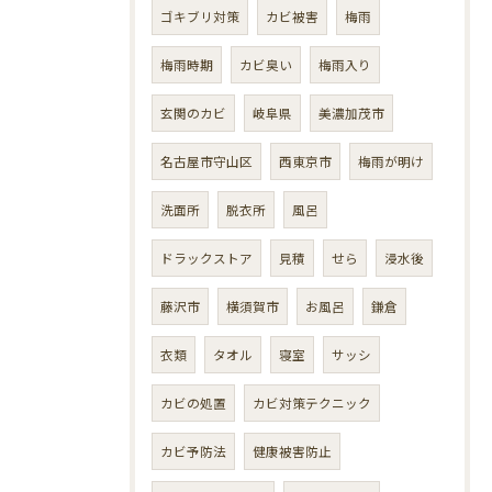
ゴキブリ対策
カビ被害
梅雨
梅雨時期
カビ臭い
梅雨入り
玄関のカビ
岐阜県
美濃加茂市
名古屋市守山区
西東京市
梅雨が明け
洗面所
脱衣所
風呂
ドラックストア
見積
せら
浸水後
藤沢市
横須賀市
お風呂
鎌倉
衣類
タオル
寝室
サッシ
カビの処置
カビ対策テクニック
カビ予防法
健康被害防止