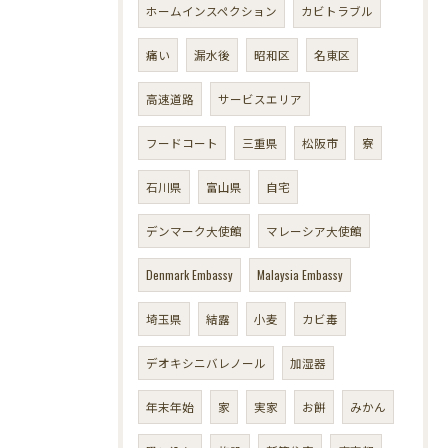
ホームインスペクション
カビトラブル
痛い
漏水後
昭和区
名東区
高速道路
サービスエリア
フードコート
三重県
松阪市
寮
石川県
富山県
自宅
デンマーク大使館
マレーシア大使館
Denmark Embassy
Malaysia Embassy
埼玉県
結露
小麦
カビ毒
デオキシニバレノール
加湿器
年末年始
家
実家
お餅
みかん