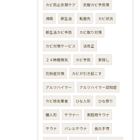
カビ防止衣類ケア
衣服カビ予防策
湘南
新生活
転居先
カビ状況
新生活カビ予防
カビ取り対策
カビ対策サービス
法改正
２４時間換気
カビ予防
家探し
花粉症対策
カビが引き起こす
アルツハイマー
アルツハイマー認知症
カビ除去業者
ひな人形
ひな祭り
雛人形
サウナー
家庭用サウナ
サウナ
バレルサウナ
長久手市