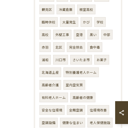
鶴見区
冷蔵倉庫
根室高校
臨時休校
大量発生
かび
学校
高校
外壁工事
空港
黒い
中部
赤羽
北区
完全除去
食中毒
浦和
川口市
さいたま市
お菓子
北海道土産
特別養護老人ホーム
高齢者介護
室内空気質
有料老人ホーム
高齢者の健康
安全な住環境
全館空調
住環境改善
空調設備
健康な住まい
老人保健施設