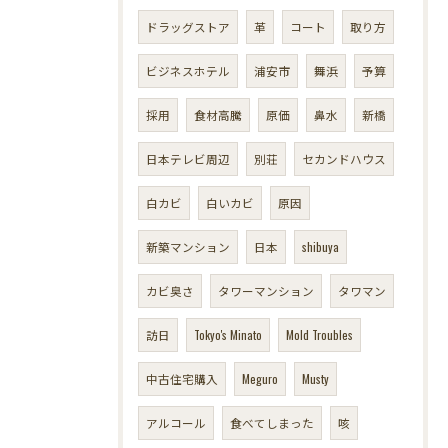
ドラッグストア
革
コート
取り方
ビジネスホテル
浦安市
舞浜
予算
採用
食材高騰
原価
鼻水
新橋
日本テレビ周辺
別荘
セカンドハウス
白カビ
白いカビ
原因
新築マンション
日本
shibuya
カビ臭さ
タワーマンション
タワマン
訪日
Tokyo's Minato
Mold Troubles
中古住宅購入
Meguro
Musty
アルコール
食べてしまった
咳