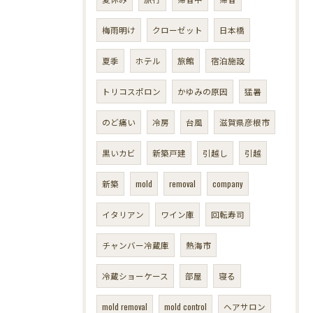
梅雨明け
クローゼット
日本橋
夏季
ホテル
旅館
宿泊施設
トリコスポロン
かゆみの原因
猛暑
のど痛い
冷房
台風
滋賀県彦根市
黒いカビ
新築戸建
引越し
引越
新築
mold
removal
company
イタリアン
ワイン庫
回転寿司
チャンバー冷蔵庫
熱海市
冷蔵ショーケース
部屋
寝る
mold removal
mold control
ヘアサロン