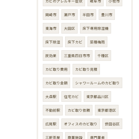
カビのアレルギー症状
岐阜市
小牧市
岡崎市
瀬戸市
半田市
豊川市
東海市
大田区
床下専用除湿機
床下除湿
床下カビ
菜種梅雨
炭効果
三重県四日市市
千種区
カビ取り費用
カビ取り見積
カビ取り金額
シャワールームのカビ取り
大森駅
住宅カビ
東京都品川区
不動前駅
カビ取り依頼
東京都港区
広尾駅
オフィスのカビ取り
世田谷区
三軒茶屋
商業施設
専門業者