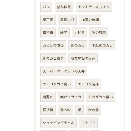
パン
歯科医院
セントラルキッチン
東戸塚
武蔵小杉
梅雨の時期
横浜市
緑区
カビ臭
咳の原因
カビとの関係
靴のカビ
下駄箱のカビ
靴のカビ取り
商業施設の天井
スーパーマーケットの天井
エアコンカビ臭い
エアコン清掃
雨漏れ
喉がイガイガ
布団がカビ臭い
横須賀
食べ物
炭
炭の量
ショッピングモール
ゴキブリ