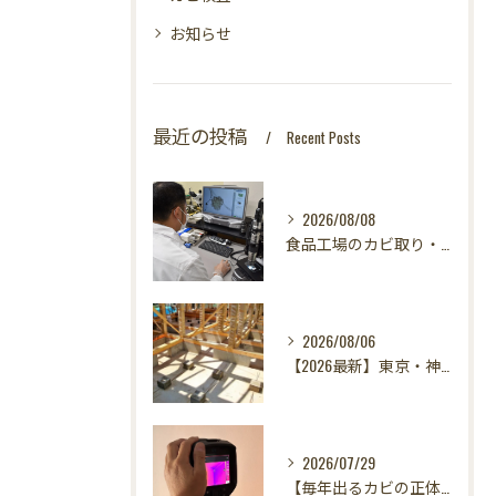
お知らせ
最近の投稿
Recent Posts
2026/08/08
食品工場のカビ取り・カビ対策はカビバスターズ東海・東京支店へ｜HACCP対応・真菌検査で食の安全を守る
2026/08/06
【2026最新】東京・神奈川・千葉・埼玉の新築に異変？！引き渡し前カビ検査が必須な理由｜3万円で数千万円の資産を守る究極の安心術✨
2026/07/29
【毎年出るカビの正体を暴く！】カビ取りは当たり前✨再発を防ぐ「徹底原因追及」の裏側とは？水漏れサーモグラフィー調査の威力！