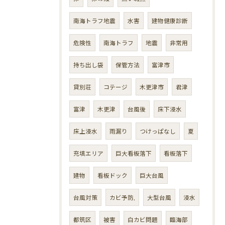
南海トラフ地震
水害
建物健康診断
危険性
南海トラフ
地震
非常用
持ち出し袋
保管方法
富津市
貸別荘
コテージ
木更津市
君津
富津
木更津
台風後
床下浸水
床上浸水
雨漏り
つけっぱなし
夏
充填エリア
巨大看板落下
看板落下
建物
看板ドック
巨大台風
台風対策
カビ予防,
大型台風
浸水
都筑区
被害
白カビ問題
臨海部