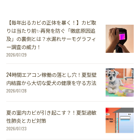
【毎年出るカビの正体を暴く！】カビ取
りは当たり前✨再発を防ぐ「徹底原因追
及」の裏側とは？水漏れサーモグラフィ
ー調査の威力！
2026/07/29
24時間エアコン稼働の落とし穴！夏型壁
内結露から大切な愛犬の健康を守る方法
2026/07/28
夏の室内カビが引き起こす？！夏型過敏
性肺炎とカビ対策
2026/07/23