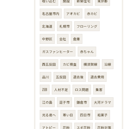
吸い込む
施設
新築住宅
東京都
名古屋市内
アオカビ
赤カビ
北海道
札幌市
フローリング
中野区
会社
倉庫
ガスファンヒーター
赤ちゃん
西五反田
カビ検査
横須賀線
沿線
品川
五反田
退去後
退去費用
ZEB
人材不足
ロス問題
集客
江の島
逗子市
鎌倉市
大河ドラマ
光る君へ
寒い日
四日市
和菓子
アトピー
花粉
スギ花粉
花粉対策