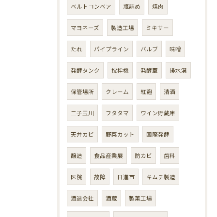
ベルトコンベア
瓶詰め
焼肉
マヨネーズ
製造工場
ミキサー
たれ
パイプライン
バルブ
味噌
発酵タンク
撹拌機
発酵室
排水溝
保管場所
クレーム
紅麴
清酒
二子玉川
フタタマ
ワイン貯蔵庫
天井カビ
野菜カット
国際発酵
醸造
食品産業展
防カビ
歯科
医院
故障
日進市
キムチ製造
酒造会社
酒蔵
製菓工場