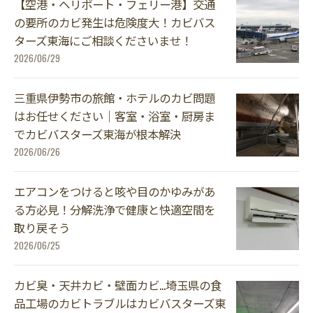
【空港・ヘリポート・フェリー港】交通
の要所のカビ発生は危険度大！カビバス
ターズ東海にご相談くださいませ！
2026/06/29
三重県伊勢市の旅館・ホテルのカビ問題
はお任せください｜客室・浴室・厨房ま
でカビバスターズ東海が根本解決
2026/06/26
エアコンをつけると咳や目のかゆみがあ
る方必見！分解洗浄で健康と快適空間を
取り戻そう
2026/06/25
カビ臭・天井カビ・壁面カビ…埼玉県の食
品工場のカビトラブルはカビバスターズ東