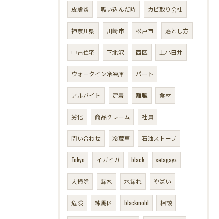
皮膚炎
吸い込んだ時
カビ取り会社
神奈川県
川崎市
松戸市
落とし方
中古住宅
下北沢
西区
上小田井
ウォークイン冷凍庫
パート
アルバイト
定着
離職
食材
劣化
商品クレーム
社員
問い合わせ
冷蔵車
石油ストーブ
Tokyo
イガイガ
black
setagaya
大掃除
漏水
水漏れ
やばい
危険
練馬区
blackmold
相談