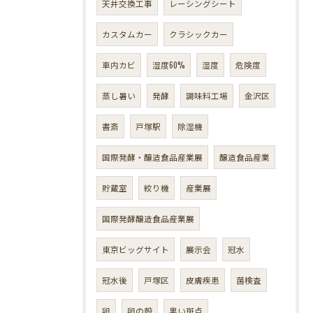
天井交換工事
レーシングシート
カスタムカー
クラシックカー
車内カビ
湿度60%
湿度
危険度
蒸し暑い
発酵
調味料工場
金沢区
書斎
戸塚駅
除湿機
国際発酵・醸造食品産業展
醸造食品産業
貯蔵室
絞り機
産業展
国際発酵醸造食品産業展
東京ビッグサイト
展示会
冠水
冠水後
戸塚区
皮膚疾患
菌検査
卵
卵の殻
黒い斑点