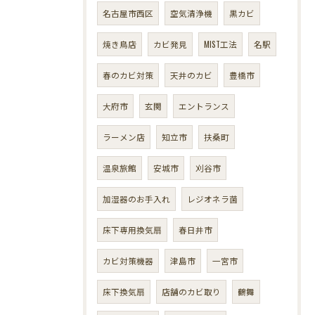
名古屋市西区
空気清浄機
黒カビ
焼き鳥店
カビ発見
MIST工法
名駅
春のカビ対策
天井のカビ
豊橋市
大府市
玄関
エントランス
ラーメン店
知立市
扶桑町
温泉旅館
安城市
刈谷市
加湿器のお手入れ
レジオネラ菌
床下専用換気扇
春日井市
カビ対策機器
津島市
一宮市
床下換気扇
店舗のカビ取り
鶴舞