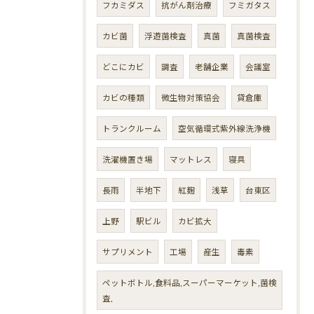
フカミダス
抗がん剤治療
フミガタス
カビ菌
浮遊菌検査
真菌
真菌検査
どこにカビ
調査
老舗企業
会議室
カビの種類
微生物対策協会
貸倉庫
トランクルーム
空気循環式紫外線洗浄機
洗濯機置き場
マットレス
寝具
長雨
半地下
紅麹
浅草
台東区
上野
駅ビル
カビ拡大
サプリメント
工場
産生
毒素
ペットボトル,食料品,スーパーマーケット,菌検
査,