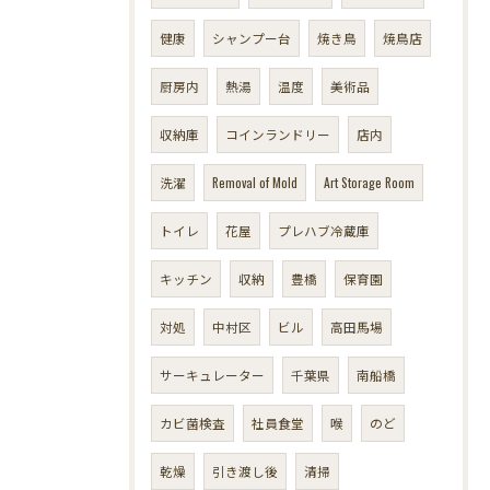
健康
シャンプー台
焼き鳥
焼鳥店
厨房内
熱湯
温度
美術品
収納庫
コインランドリー
店内
洗濯
Removal of Mold
Art Storage Room
トイレ
花屋
プレハブ冷蔵庫
キッチン
収納
豊橋
保育園
対処
中村区
ビル
高田馬場
サーキュレーター
千葉県
南船橋
カビ菌検査
社員食堂
喉
のど
乾燥
引き渡し後
清掃