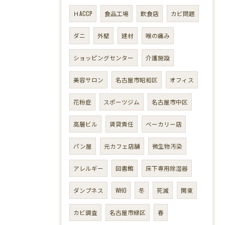
ＨACCP
食品工場
飲食店
カビ問題
ダニ
外壁
建材
喉の痛み
ショッピングセンター
介護施設
美容サロン
名古屋市昭和区
オフィス
花粉症
スポーツジム
名古屋市中区
高層ビル
賃貸責任
ベーカリー店
パン屋
元カフェ店舗
微生物汚染
アレルギー
図書館
床下専用除湿器
ダンプネス
WHO
冬
死滅
関東
カビ調査
名古屋市緑区
春