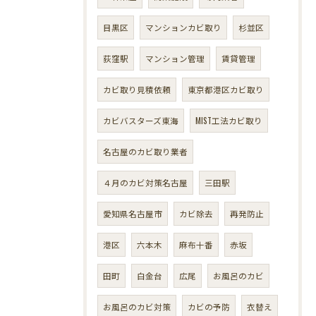
目黒区
マンションカビ取り
杉並区
荻窪駅
マンション管理
賃貸管理
カビ取り見積依頼
東京都港区カビ取り
カビバスターズ東海
MIST工法カビ取り
名古屋のカビ取り業者
４月のカビ対策名古屋
三田駅
愛知県名古屋市
カビ除去
再発防止
港区
六本木
麻布十番
赤坂
田町
白金台
広尾
お風呂のカビ
お風呂のカビ対策
カビの予防
衣替え