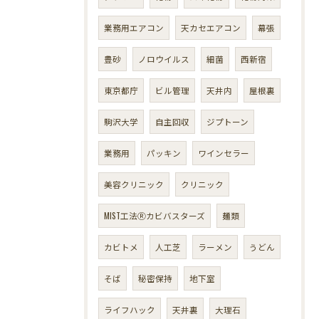
業務用エアコン
天カセエアコン
幕張
豊砂
ノロウイルス
細菌
西新宿
東京都庁
ビル管理
天井内
屋根裏
駒沢大学
自主回収
ジプトーン
業務用
パッキン
ワインセラー
美容クリニック
クリニック
MIST工法Ⓡカビバスターズ
麺類
カビトメ
人工芝
ラーメン
うどん
そば
秘密保持
地下室
ライフハック
天井裏
大理石