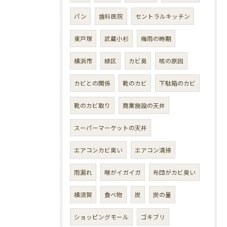
パン
歯科医院
セントラルキッチン
東戸塚
武蔵小杉
梅雨の時期
横浜市
緑区
カビ臭
咳の原因
カビとの関係
靴のカビ
下駄箱のカビ
靴のカビ取り
商業施設の天井
スーパーマーケットの天井
エアコンカビ臭い
エアコン清掃
雨漏れ
喉がイガイガ
布団がカビ臭い
横須賀
食べ物
炭
炭の量
ショッピングモール
ゴキブリ