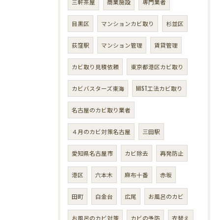
三軒茶屋
商業施設
専門業者
目黒区
マンションカビ取り
杉並区
荻窪駅
マンション管理
賃貸管理
カビ取り見積依頼
東京都港区カビ取り
カビバスターズ東海
MIST工法カビ取り
名古屋のカビ取り業者
４月のカビ対策名古屋
三田駅
愛知県名古屋市
カビ除去
再発防止
港区
六本木
麻布十番
赤坂
田町
白金台
広尾
お風呂のカビ
お風呂のカビ対策
カビの予防
衣替え