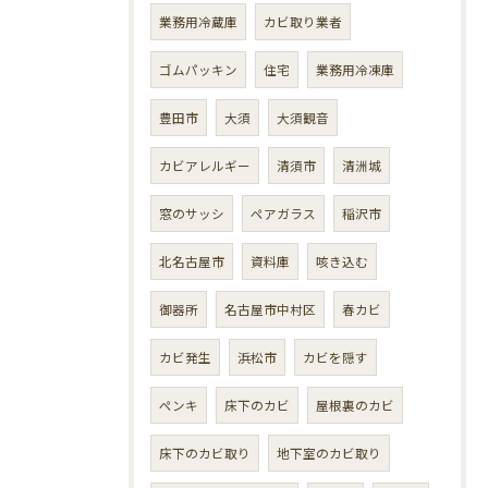
業務用冷蔵庫
カビ取り業者
ゴムパッキン
住宅
業務用冷凍庫
豊田市
大須
大須観音
カビアレルギー
清須市
清洲城
窓のサッシ
ペアガラス
稲沢市
北名古屋市
資料庫
咳き込む
御器所
名古屋市中村区
春カビ
カビ発生
浜松市
カビを隠す
ペンキ
床下のカビ
屋根裏のカビ
床下のカビ取り
地下室のカビ取り