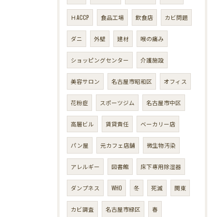
ＨACCP
食品工場
飲食店
カビ問題
ダニ
外壁
建材
喉の痛み
ショッピングセンター
介護施設
美容サロン
名古屋市昭和区
オフィス
花粉症
スポーツジム
名古屋市中区
高層ビル
賃貸責任
ベーカリー店
パン屋
元カフェ店舗
微生物汚染
アレルギー
図書館
床下専用除湿器
ダンプネス
WHO
冬
死滅
関東
カビ調査
名古屋市緑区
春