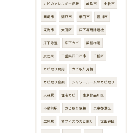
カビのアレルギー症状
岐阜市
小牧市
岡崎市
瀬戸市
半田市
豊川市
東海市
大田区
床下専用除湿機
床下除湿
床下カビ
菜種梅雨
炭効果
三重県四日市市
千種区
カビ取り費用
カビ取り見積
カビ取り金額
シャワールームのカビ取り
大森駅
住宅カビ
東京都品川区
不動前駅
カビ取り依頼
東京都港区
広尾駅
オフィスのカビ取り
世田谷区