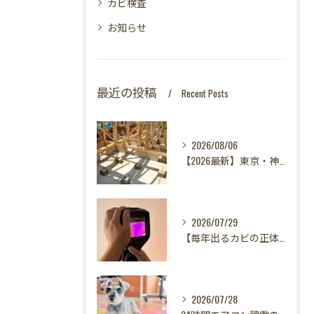
カビ検査
お知らせ
最近の投稿
Recent Posts
2026/08/06
【2026最新】東京・神奈川・千葉・埼玉の新築に異変？！引き渡し前カビ検査が必須な理由｜3万円で数千万円の資産を守る究極の安心術✨
2026/07/29
【毎年出るカビの正体を暴く！】カビ取りは当たり前✨再発を防ぐ「徹底原因追及」の裏側とは？水漏れサーモグラフィー調査の威力！
2026/07/28