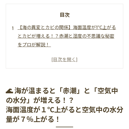
目次
【海の異変とカビの関係】海面温度が1℃上がる
とカビが増える！？赤潮と湿度の不思議な秘密
をプロが解説！
🌊 海が温まると「赤潮」と「空気中の水分」が
増える！？海面温度が１℃上がると空気中の水
分量が７％上がる！
🌡️ 「相対湿度」と「絶対湿度」ってなにが違う
🌊 海が温まると「赤潮」と「空気中
の？
の水分」が増える！？
🔍 現代のお家は「カビの弱点」を見つけるのが
海面温度が１℃上がると空気中の水分
難しい！？
量が７％上がる！
原因を知ることが「カビサヨナラ」への第一
歩！