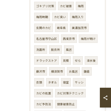
ゴキブリ対策
カビ被害
梅雨
梅雨時期
カビ臭い
梅雨入り
玄関のカビ
岐阜県
美濃加茂市
名古屋市守山区
西東京市
梅雨が明け
洗面所
脱衣所
風呂
ドラックストア
見積
せら
浸水後
藤沢市
横須賀市
お風呂
鎌倉
衣類
タオル
寝室
サッシ
カビの処置
カビ対策テクニック
カビ予防法
健康被害防止