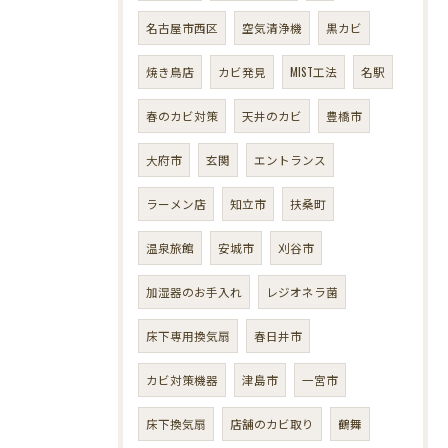
名古屋市西区
空気清浄機
黒カビ
焼き鳥店
カビ発見
MIST工法
名駅
春のカビ対策
天井のカビ
豊橋市
大府市
玄関
エントランス
ラーメン店
知立市
扶桑町
温泉旅館
安城市
刈谷市
加湿器のお手入れ
レジオネラ菌
床下専用換気扇
春日井市
カビ対策機器
津島市
一宮市
床下換気扇
店舗のカビ取り
鶴舞