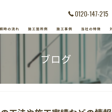
0120-147-215
頼時の流れ
施工箇所例
施工事例
当社の特徴
カビ除去
ブログ
防カビ
カビ取り専門
カビトラブル
カビ検査