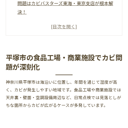
問題はカビバスターズ東海・東京支店が根本解
決！
平塚市の食品工場・商業施設でカビ問題が深刻
化
小さなカビサインを見逃すと大きな被害に
カビ発生の主な原因
平塚市の食品工場・商業施設でカビ問
食品工場でのカビ被害は経営リスクにも直結
題が深刻化
商業施設におけるカビ問題
カビバスターズ東海の「MIST工法®」で根本除
神奈川県平塚市は海沿いに位置し、年間を通じて湿度が高
去
く、カビが発生しやすい地域です。食品工場や商業施設では
自社のHACCPコーディネーター資格保持者が現地
天井裏・壁面・空調設備周辺など、日常点検では見落としが
ちな箇所からカビが広がるケースが多発しています。
調査から施工までワンストップ対応
まとめ──平塚市のカビ対策は早期相談がカ
ギ！