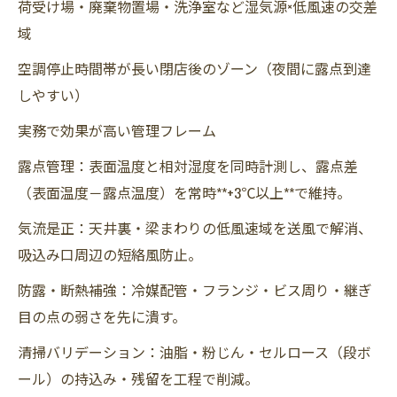
荷受け場・廃棄物置場・洗浄室など湿気源×低風速の交差
域
空調停止時間帯が長い閉店後のゾーン（夜間に露点到達
しやすい）
実務で効果が高い管理フレーム
露点管理：表面温度と相対湿度を同時計測し、露点差
（表面温度－露点温度）を常時**+3℃以上**で維持。
気流是正：天井裏・梁まわりの低風速域を送風で解消、
吸込み口周辺の短絡風防止。
防露・断熱補強：冷媒配管・フランジ・ビス周り・継ぎ
目の点の弱さを先に潰す。
清掃バリデーション：油脂・粉じん・セルロース（段ボ
ール）の持込み・残留を工程で削減。