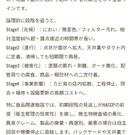
インです。
論理的に段階を追うと、
Stage1（兆候）：におい／微変色／フィルター汚れ。相
対湿度60％超・露点接近の時間帯が長い。
Stage2（進行）：点状が面状へ拡大、天井裏やダクト内
に定着。清掃しても短期間で再発。
Stage3（被害化）：塗膜の膨れ・剥離、ボード脆化、配
管周りの腐食、商品・梱包材への二次付着。
Stage4（事業影響）：カビ臭の店内拡散、工程停止、除
去＋補修＋設備更新の高額コストへ。
特に食品関連施設では、初期段階の見逃しがHACCPの前
提（衛生管理の恒常性）を崩し、微生物検査値の悪化、
異臭クレーム、製品の廃棄・再選別、最悪の場合は自主
回収や稼働停止に直結します。バックヤードや天井裏で