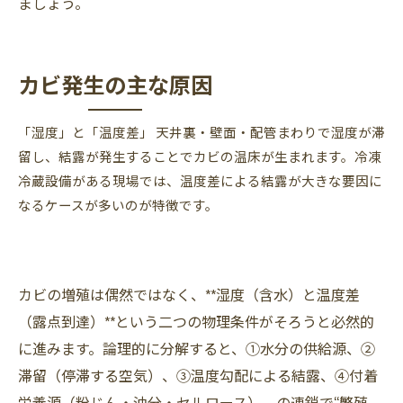
ましょう。
カビ発生の主な原因
「湿度」と「温度差」 天井裏・壁面・配管まわりで湿度が滞
留し、結露が発生することでカビの温床が生まれます。冷凍
冷蔵設備がある現場では、温度差による結露が大きな要因に
なるケースが多いのが特徴です。
カビの増殖は偶然ではなく、**湿度（含水）と温度差
（露点到達）**という二つの物理条件がそろうと必然的
に進みます。論理的に分解すると、①水分の供給源、②
滞留（停滞する空気）、③温度勾配による結露、④付着
栄養源（粉じん・油分・セルロース）、の連鎖で“繁殖