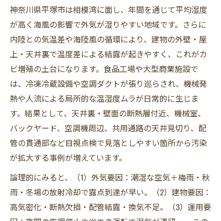
神奈川県平塚市は相模湾に面し、年間を通じて平均湿度
が高く海風の影響で外気が湿りやすい地域です。さらに
内陸との気温差や海陸風の循環により、建物の外壁・屋
上・天井裏で温度差による結露が起きやすく、これがカ
ビ増殖の土台になります。食品工場や大型商業施設で
は、冷凍冷蔵設備や空調ダクトが張り巡らされ、機械発
熱や人流による局所的な温湿度ムラが日常的に生じま
す。結果として、天井裏・壁面の断熱層付近、機械室、
バックヤード、空調機周辺、共用通路の天井見切り、配
管の貫通部など目視点検で見落としやすい箇所から汚染
が拡大する事例が増えています。
論理的にみると、（1）外気要因：潮湿な空気＋梅雨・秋
雨・冬場の放射冷却で露点到達が早い。（2）建物要因：
高気密化・断熱欠損・配管結露・換気不足。（3）運用要