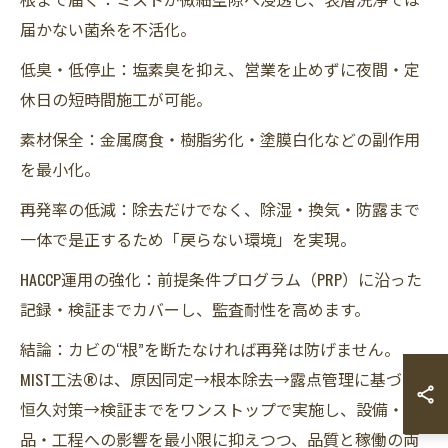
届かない菌糸を不活化。
低臭・低停止：塩素臭を抑え、営業を止めずに夜間・定
休日の短時間施工が可能。
素材保全：金属腐食・樹脂劣化・塗膜白化などの副作用
を最小化。
再発率の低減：除去だけでなく、除湿・換気・防露まで
一体で是正するため「戻らない環境」を実現。
HACCP運用の強化：前提条件プログラム（PRP）に沿った
記録・検証までカバーし、監査耐性を高めます。
結論：カビの“根”を断たなければ再発は防げません。
MIST工法®は、原因同定→根本除去→露点管理に基づく
恒久対策→検証までをワンストップで実施し、設備・商
品・工程への影響を最小限に抑えつつ、品質と稼働の両