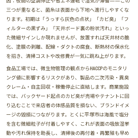
因：夜間の空調停止や省エネ運転で湿気が滞留——この
三つが重なると、菌糸は表面から下地へ進行しやすくな
ります。初期は「うっすら灰色の点状」「カビ臭」「フ
ィルターの黒ずみ」「天井ボード裏の粉状汚れ」といっ
た微細サインしか現れませんが、放置すれば天井材の脆
化、塗膜の剥離、配線・ダクトの腐食、断熱材の保水化
を招き、清掃コストや改修費が一気に跳ね上がります。
食品工場では、微生物管理の観点からHACCPのモニタリ
ング値に影響するリスクがあり、製品の二次汚染・異臭
クレーム・自主回収・稼働停止に直結します。商業施設
では、バックヤード起点のカビ臭が売場やテナントに回
り込むことで来店者の体感品質を損ない、ブランドイメ
ージの毀損につながります。とくに平塚市は海風で塩分
を含む微細粒子が付着しやすく、これが表面の吸放湿挙
動や汚れ保持を助長し、清掃後の再付着・再繁殖も早め