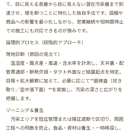
て、目に見える表層から目に見えない潜在汚染層まで到
達させ、根を断つことに特化した独自手法です。設備や
商品への影響を最小化しながら、営業継続や短時間停止
での施工にも対応できるのが強みです。
論理的プロセス（段階的アプローチ）
現地診断（原因の見立て）
温湿度・露点差・風速・含水率を計測し、天井裏・配
管貫通部・断熱欠損・ダクト外面など結露起点を特定。
目視＋拡大観察に加えて、必要に応じて**菌検査（拭き
取り／空中落下菌）**を実施し、汚染の深さと広がりを
把握します。
ゾーニング＆養生
汚染エリアを陰圧管理または陽圧遮断で区切り、周囲
工程への飛散を防止。食品・資材は養生・一時移設し、