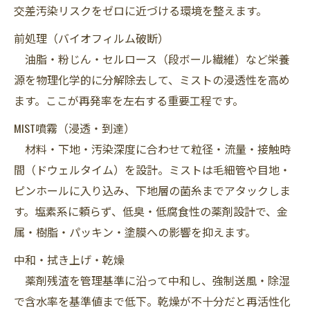
交差汚染リスクをゼロに近づける環境を整えます。
前処理（バイオフィルム破断）
油脂・粉じん・セルロース（段ボール繊維）など栄養
源を物理化学的に分解除去して、ミストの浸透性を高め
ます。ここが再発率を左右する重要工程です。
MIST噴霧（浸透・到達）
材料・下地・汚染深度に合わせて粒径・流量・接触時
間（ドウェルタイム）を設計。ミストは毛細管や目地・
ピンホールに入り込み、下地層の菌糸までアタックしま
す。塩素系に頼らず、低臭・低腐食性の薬剤設計で、金
属・樹脂・パッキン・塗膜への影響を抑えます。
中和・拭き上げ・乾燥
薬剤残渣を管理基準に沿って中和し、強制送風・除湿
で含水率を基準値まで低下。乾燥が不十分だと再活性化