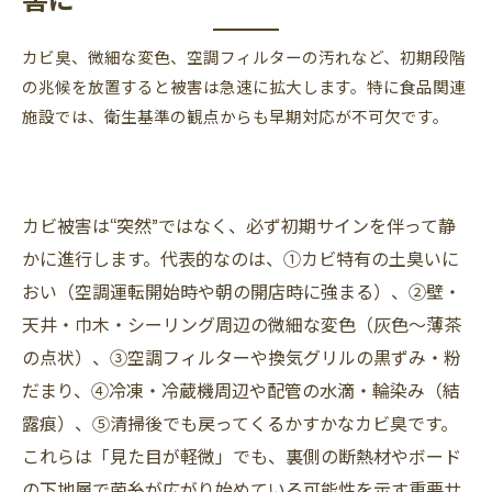
カビ臭、微細な変色、空調フィルターの汚れなど、初期段階
の兆候を放置すると被害は急速に拡大します。特に食品関連
施設では、衛生基準の観点からも早期対応が不可欠です。
カビ被害は“突然”ではなく、必ず初期サインを伴って静
かに進行します。代表的なのは、①カビ特有の土臭いに
おい（空調運転開始時や朝の開店時に強まる）、②壁・
天井・巾木・シーリング周辺の微細な変色（灰色～薄茶
の点状）、③空調フィルターや換気グリルの黒ずみ・粉
だまり、④冷凍・冷蔵機周辺や配管の水滴・輪染み（結
露痕）、⑤清掃後でも戻ってくるかすかなカビ臭です。
これらは「見た目が軽微」でも、裏側の断熱材やボード
の下地層で菌糸が広がり始めている可能性を示す重要サ