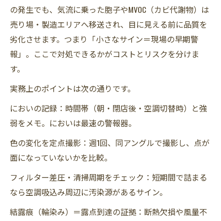
の発生でも、気流に乗った胞子やMVOC（カビ代謝物）は
売り場・製造エリアへ移送され、目に見える前に品質を
劣化させます。つまり「小さなサイン＝現場の早期警
報」。ここで対処できるかがコストとリスクを分けま
す。
実務上のポイントは次の通りです。
においの記録：時間帯（朝・閉店後・空調切替時）と強
弱をメモ。においは最速の警報器。
色の変化を定点撮影：週1回、同アングルで撮影し、点が
面になっていないかを比較。
フィルター差圧・清掃周期をチェック：短期間で詰まる
なら空調吸込み周辺に汚染源があるサイン。
結露痕（輪染み）＝露点到達の証拠：断熱欠損や風量不