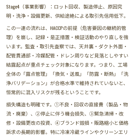
Stage4（事業影響）：ロット回収、製造停止、原因究
明・洗浄・設備更新、供給途絶による取引先信用低下。
この一連の流れは、HACCPの前提（危害要因の継続的管
理）を崩し、記録・是正措置・検証活動のやり直しを強
います。監査・取引先査察では、天井裏・ダクト外面・
配管貫通部・冷媒配管・ドレン周りなど見落としやすい
結露起点が重点チェック対象になります。つまり、工場
全体の「露点管理」「換気・送風」「防露・断熱」「洗
浄バリデーション」が合格水準で維持されていないと、
恒常的に混入リスクが残るということです。
損失構造も明確です。①不良・回収の直接費（製品・物
流・廃棄）、②停止に伴う機会損失、③緊急清掃・改
修・設備更改の投資、④ブランド毀損・販路縮小と価格
訴求の長期的影響。特に冷凍冷蔵ラインやクリーンエリ