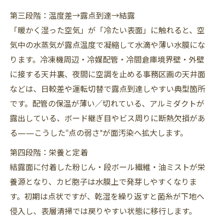
第三段階：温度差→露点到達→結露
「暖かく湿った空気」が「冷たい表面」に触れると、空
気中の水蒸気が露点温度で凝縮して水滴や薄い水膜にな
ります。冷凍機周辺・冷媒配管・冷間倉庫境界壁・外壁
に接する天井裏、夜間に空調を止める事務区画の天井面
などは、日較差や運転切替で露点到達しやすい典型箇所
です。配管の保温が薄い／切れている、アルミダクトが
露出している、ボード継ぎ目やビス周りに断熱欠損があ
る——こうした“点の弱さ”が面汚染へ拡大します。
第四段階：栄養と定着
結露面に付着した粉じん・段ボール繊維・油ミストが栄
養源となり、カビ胞子は水膜上で発芽しやすくなりま
す。初期は点状ですが、乾湿を繰り返すと菌糸が下地へ
侵入し、表層清掃では戻りやすい状態に移行します。