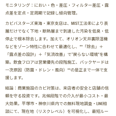
モニタリング：におい・色・差圧・フィルター差圧・露
点差を定点・定周期で記録し傾向管理。
カビバスターズ東海・東京支店は、MIST工法®により表
層だけでなく下地・断熱層まで到達した汚染を低臭・低
停止で根本除去します。加えて、オリオン天井裏除湿機
などをゾーン特性に合わせて最適化し、**「除去」＋
「露点差の設計」＋「気流改善」で“戻らない環境”を構
築。飲食フロアは営業優先の段階施工、バックヤードは
一次原因（防露・ドレン・風向）**の是正まで一体で支
援します。
結論：商業施設のカビ対策は、来店者の安全と店舗の信
頼を守る投資です。兆候段階での介入が最小コスト・最
大効果。平塚市・神奈川県内での無料現地調査・LINE相
談にて、現在地（リスクレベル）を可視化し、最短ルー