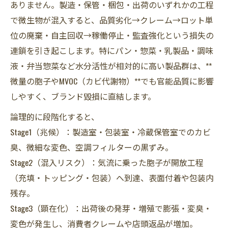
ありません。製造・保管・梱包・出荷のいずれかの工程
で微生物が混入すると、品質劣化→クレーム→ロット単
位の廃棄・自主回収→稼働停止・監査強化という損失の
連鎖を引き起こします。特にパン・惣菜・乳製品・調味
液・弁当惣菜など水分活性が相対的に高い製品群は、**
微量の胞子やMVOC（カビ代謝物）**でも官能品質に影響
しやすく、ブランド毀損に直結します。
論理的に段階化すると、
Stage1（兆候）：製造室・包装室・冷蔵保管室でのカビ
臭、微細な変色、空調フィルターの黒ずみ。
Stage2（混入リスク）：気流に乗った胞子が開放工程
（充填・トッピング・包装）へ到達、表面付着や包装内
残存。
Stage3（顕在化）：出荷後の発芽・増殖で膨張・変臭・
変色が発生し、消費者クレームや店頭返品が増加。