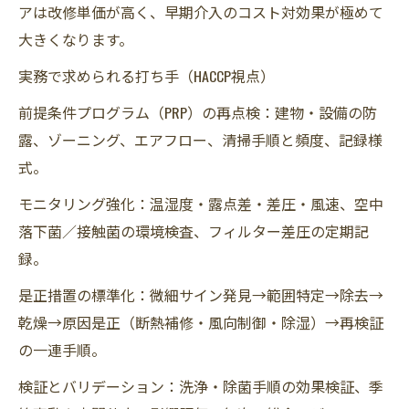
アは改修単価が高く、早期介入のコスト対効果が極めて
大きくなります。
実務で求められる打ち手（HACCP視点）
前提条件プログラム（PRP）の再点検：建物・設備の防
露、ゾーニング、エアフロー、清掃手順と頻度、記録様
式。
モニタリング強化：温湿度・露点差・差圧・風速、空中
落下菌／接触菌の環境検査、フィルター差圧の定期記
録。
是正措置の標準化：微細サイン発見→範囲特定→除去→
乾燥→原因是正（断熱補修・風向制御・除湿）→再検証
の一連手順。
検証とバリデーション：洗浄・除菌手順の効果検証、季