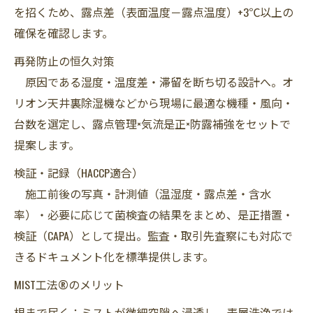
を招くため、露点差（表面温度－露点温度）+3℃以上の
確保を確認します。
再発防止の恒久対策
原因である湿度・温度差・滞留を断ち切る設計へ。オ
リオン天井裏除湿機などから現場に最適な機種・風向・
台数を選定し、露点管理×気流是正×防露補強をセットで
提案します。
検証・記録（HACCP適合）
施工前後の写真・計測値（温湿度・露点差・含水
率）・必要に応じて菌検査の結果をまとめ、是正措置・
検証（CAPA）として提出。監査・取引先査察にも対応で
きるドキュメント化を標準提供します。
MIST工法®のメリット
根まで届く：ミストが微細空隙へ浸透し、表層洗浄では