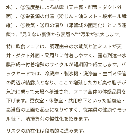
水）、②温度差による結露（天井裏・配管・ダクト外
面）、③栄養源の付着（粉じん・油ミスト・段ボール繊
維）、④換気・送風の偏り（滞留域の固定化）という連
鎖で、“見えない裏側から表層へ”**汚染が拡大します。
特に飲食フロアは、調理由来の水蒸気と油ミストが天
井・ダクト外面・梁周りに付着しやすく、露点到達→水
膜形成→付着増殖のサイクルが短期間で成立します。バ
ックヤードでは、冷蔵庫・製氷機・洗浄室・生ゴミ保管
の周辺が結露点となり、ここで増殖したカビ臭や胞子が
気流に乗って売場へ移送され、フロア全体の体感品質を
下げます。更衣室・休憩室・共用廊下といった低風速・
高滞留の区画も起点になりやすく、従業員の健康やモラ
ル低下、清掃負荷の慢性化を招きます。
リスクの顕在化は段階的に進みます。