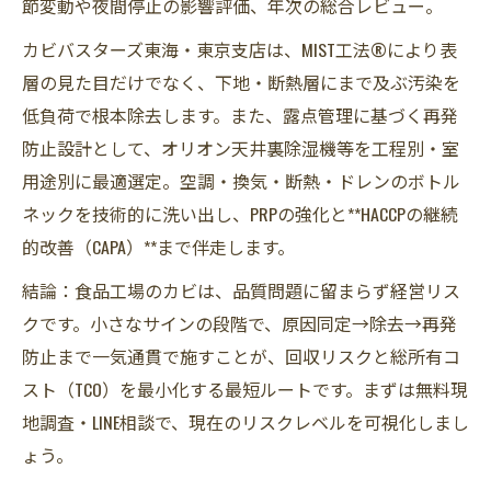
節変動や夜間停止の影響評価、年次の総合レビュー。
カビバスターズ東海・東京支店は、MIST工法®により表
層の見た目だけでなく、下地・断熱層にまで及ぶ汚染を
低負荷で根本除去します。また、露点管理に基づく再発
防止設計として、オリオン天井裏除湿機等を工程別・室
用途別に最適選定。空調・換気・断熱・ドレンのボトル
ネックを技術的に洗い出し、PRPの強化と**HACCPの継続
的改善（CAPA）**まで伴走します。
結論：食品工場のカビは、品質問題に留まらず経営リス
クです。小さなサインの段階で、原因同定→除去→再発
防止まで一気通貫で施すことが、回収リスクと総所有コ
スト（TCO）を最小化する最短ルートです。まずは無料現
地調査・LINE相談で、現在のリスクレベルを可視化しまし
ょう。