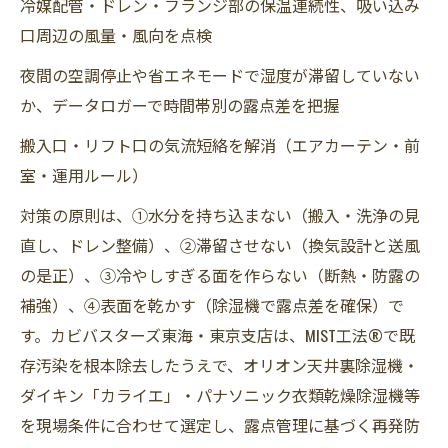
冷媒配管・ドレン・フランジ部の保温連続性、吸い込み
口周辺の風量・風向を点検
夜間の空調停止や省エネモードで湿度が滞留していない
か、データロガーで時間帯別の露点差を把握
搬入口・リフト口の気流短絡を解消（エアカーテン・前
室・運用ルール）
対策の原則は、①水分を持ち込まない（搬入・洗浄の見
直し、ドレン整備）、②滞留させない（換気設計と送風
の是正）、③冷やしすぎる面を作らない（断熱・防露の
補強）、④表面を乾かす（除湿機で露点差を確保）で
す。カビバスターズ東海・東京支店は、MIST工法®で既
存汚染を根本除去したうえで、オリオン天井裏除湿機・
ダイキン「カライエ」・パナソニック衣類乾燥除湿機等
を現場条件に合わせて選定し、露点管理に基づく再発防