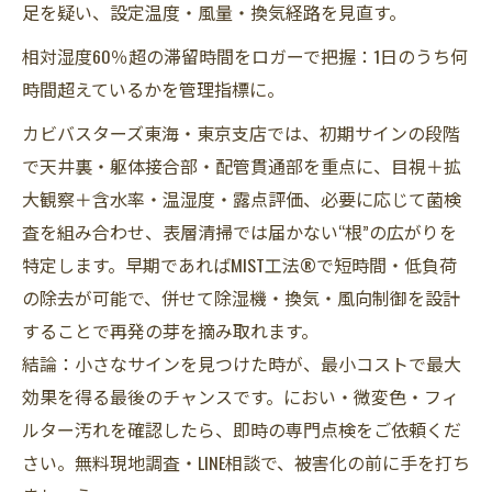
足を疑い、設定温度・風量・換気経路を見直す。
相対湿度60％超の滞留時間をロガーで把握：1日のうち何
時間超えているかを管理指標に。
カビバスターズ東海・東京支店では、初期サインの段階
で天井裏・躯体接合部・配管貫通部を重点に、目視＋拡
大観察＋含水率・温湿度・露点評価、必要に応じて菌検
査を組み合わせ、表層清掃では届かない“根”の広がりを
特定します。早期であればMIST工法®で短時間・低負荷
の除去が可能で、併せて除湿機・換気・風向制御を設計
することで再発の芽を摘み取れます。
結論：小さなサインを見つけた時が、最小コストで最大
効果を得る最後のチャンスです。におい・微変色・フィ
ルター汚れを確認したら、即時の専門点検をご依頼くだ
さい。無料現地調査・LINE相談で、被害化の前に手を打ち