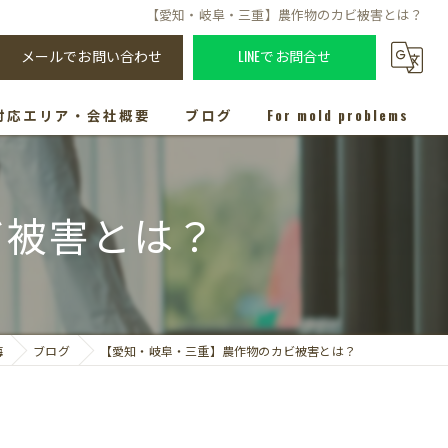
【愛知・岐阜・三重】農作物のカビ被害とは？
メールでお問い合わせ
LINEでお問合せ
対応エリア・会社概要
ブログ
For mold problems
ビ被害とは？
海
ブログ
【愛知・岐阜・三重】農作物のカビ被害とは？