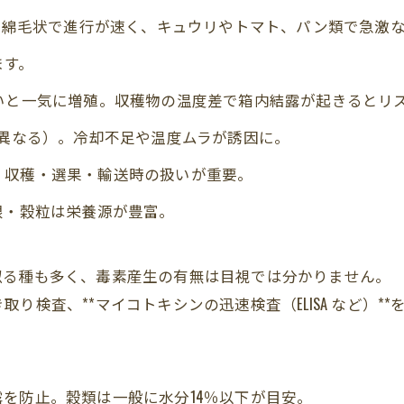
us属）：綿毛状で進行が速く、キュウリやトマト、パン類で急
ます。
いと一気に増殖。収穫物の温度差で箱内結露が起きるとリ
が異なる）。冷却不足や温度ムラが誘因に。
。収穫・選果・輸送時の扱いが重要。
根・穀粒は栄養源が豊富。
似る種も多く、毒素産生の有無は目視では分かりません。
り検査、**マイコトキシンの迅速検査（ELISA など）*
を防止。穀類は一般に水分14％以下が目安。