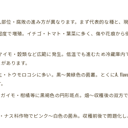
カビ被害を防ぐための温度・湿度管理のポイント
農作物の収穫かごのカビ取り洗浄を行うカビバスターズ東
入部位・腐敗の進み方が異なります。まず代表的な種と、
農作物の価値を守るための早期カビ対策と相談窓口
低～中温かつ高湿度で増殖。イチゴ・トマト・葉菜に多く、傷や花
ンゴ・サツマイモ・穀類など広範に発生。低温でも進むため冷蔵
とがあります。
花生・トウモロコシに多い。黒～黄緑色の菌叢。とくにA. flavus
す。
マト・ジャガイモ・柑橘等に黒褐色の円形斑点。畑～収穫後の双
ロコシ・ナス科作物でピンク～白色の菌糸。収穫前後で問題化