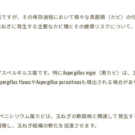
菜ですが、その保存過程において様々な真菌類（カビ）の
玉ねぎに発生する主要なカビ種とその健康リスクについて
ギルス属です。特にAspergillus niger（黒カビ
lus flavusやAspergillus parasiticusも検
llium expansumなどのペニシリウム属カビは、玉ねぎの軟腐病
増殖し、玉ねぎ組織の軟化を促進させます。