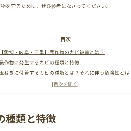
作物を守るために、ぜひ参考になさってください。
目次
【愛知・岐阜・三重】農作物のカビ被害とは？
農作物に発生するカビの種類と特徴
玉ねぎに付着するカビの種類とは？それに伴う危険性とは
愛知・岐阜・三重でカビ被害が増える理由
どうしたらいいの？いちごに発生したカビを食べてしまっ
ぶどうに付着しているカビはどんなカビか？
カビによる農作物の品質低下と健康リスク
の種類と特徴
収穫後の保管・輸送中に発生するカビの原因