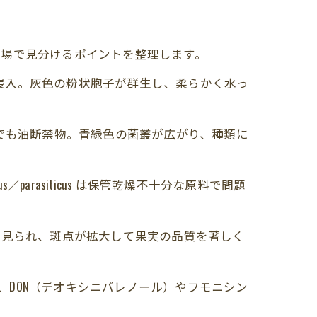
海
現場で見分けるポイントを整理します。
痕から侵入。灰色の粉状胞子が群生し、柔らかく水っ
庫内でも油断禁物。青緑色の菌叢が広がり、種類に
／parasiticus は保管乾燥不十分な原料で問題
方で見られ、斑点が拡大して果実の品質を著しく
し、DON（デオキシニバレノール）やフモニシン