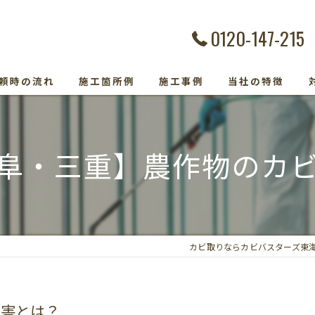
0120-147-215
頼時の流れ
施工箇所例
施工事例
当社の特徴
カビ除去
阜・三重】農作物のカ
防カビ
カビ取り専門
カビトラブル
カビ取りならカビバスターズ東
カビ検査
被害とは？