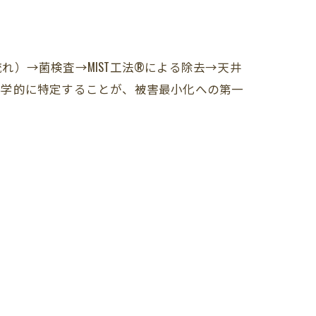
）→菌検査→MIST工法®による除去→天井
科学的に特定することが、被害最小化への第一