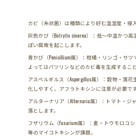
カビ（糸状菌）は種類により好む温湿度・侵
灰色かび（Botrytis cinerea）：
ぽい腐敗を起こします。
青かび（Penicillium属）：柑橘・リ
よってはパツリンなどのカビ毒を生成するこ
アスペルギルス（Aspergillus属）：穀物・落
化しやすく、アフラトキシンに注意が必要で
アルターナリア（Alternaria属）：ト
落とします。
フザリウム（Fusarium属）：麦・トウモ
等のマイコトキシンが課題。