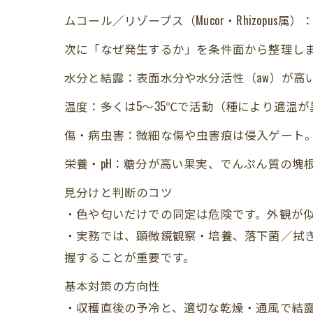
ムコール／リゾープス（Mucor・Rhizop
次に「なぜ発生するか」を条件面から整理し
水分と結露：表面水分や水分活性（aw）が高
温度：多くは5～35℃で活動（種により適温
傷・病虫害：微細な傷や虫害痕は侵入ゲート
栄養・pH：糖分が高い果実、でんぷん質の塊
見分けと判断のコツ
・色や匂いだけでの同定は危険です。外観が
・実務では、顕微鏡観察・培養、落下菌／拭き取
握することが重要です。
基本対策の方向性
・収穫直後の予冷と、適切な乾燥・通風で結露