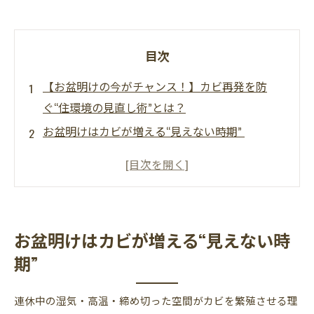
目次
【お盆明けの今がチャンス！】カビ再発を防
ぐ“住環境の見直し術”とは？
お盆明けはカビが増える“見えない時期”
長期休みの旅行から帰ってきたらカビが発
生。。。
カビはすでに潜んでいるかも？
長期休み明けのオフィス・倉庫・店舗などのカ
お盆明けはカビが増える“見えない時
ビ臭はどうしたらいいの？
期”
こんな症状が出たら注意！
市販の防カビ剤では不十分？
連休中の湿気・高温・締め切った空間がカビを繁殖させる理