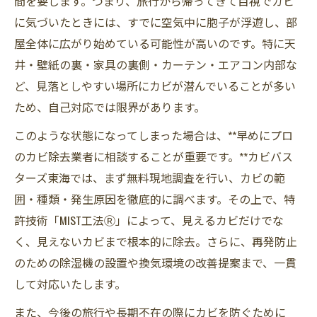
間を要します。つまり、旅行から帰ってきて目視でカビ
に気づいたときには、すでに空気中に胞子が浮遊し、部
屋全体に広がり始めている可能性が高いのです。特に天
井・壁紙の裏・家具の裏側・カーテン・エアコン内部な
ど、見落としやすい場所にカビが潜んでいることが多い
ため、自己対応では限界があります。
このような状態になってしまった場合は、**早めにプロ
のカビ除去業者に相談することが重要です。**カビバス
ターズ東海では、まず無料現地調査を行い、カビの範
囲・種類・発生原因を徹底的に調べます。その上で、特
許技術「MIST工法Ⓡ」によって、見えるカビだけでな
く、見えないカビまで根本的に除去。さらに、再発防止
のための除湿機の設置や換気環境の改善提案まで、一貫
して対応いたします。
また、今後の旅行や長期不在の際にカビを防ぐために