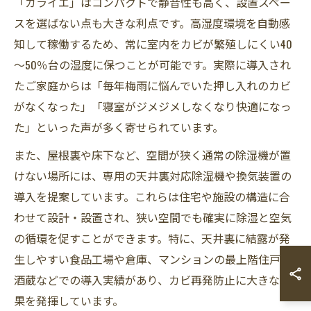
「カライエ」はコンパクトで静音性も高く、設置スペー
スを選ばない点も大きな利点です。高湿度環境を自動感
知して稼働するため、常に室内をカビが繁殖しにくい40
～50％台の湿度に保つことが可能です。実際に導入され
たご家庭からは「毎年梅雨に悩んでいた押し入れのカビ
がなくなった」「寝室がジメジメしなくなり快適になっ
た」といった声が多く寄せられています。
また、屋根裏や床下など、空間が狭く通常の除湿機が置
けない場所には、専用の天井裏対応除湿機や換気装置の
導入を提案しています。これらは住宅や施設の構造に合
わせて設計・設置され、狭い空間でも確実に除湿と空気
の循環を促すことができます。特に、天井裏に結露が発
生しやすい食品工場や倉庫、マンションの最上階住戸、
酒蔵などでの導入実績があり、カビ再発防止に大きな効
果を発揮しています。