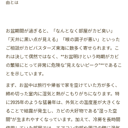
MIST工法Ⓡと除湿機で“戻らない環境”をつくる
由とは
除湿機や換気設備の導入で「湿度コントロー
ル」
カビバスターズ東海が実施する無料現地調査と
お盆期間が過ぎると、「なんとなく部屋がカビ臭い」
は？
「天井に黒い点が見える」「喉の調子が悪い」といった
お盆明けこそチャンス！
ご相談がカビバスターズ東海に数多く寄せられます。こ
れは決して偶然ではなく、**お盆明けという時期がカビ
の繁殖にとって非常に危険な“見えないピーク”**であるこ
とを示しています。
まず、お盆中は旅行や帰省で家を空けていた方が多く、
締め切った室内に湿気と熱がこもりがちになります。特
に2025年のような猛暑年は、外気との温度差が大きくな
ることで結露が発生し、カビの大好物である“湿った空
間”が生まれやすくなっています。加えて、冷房を長時間
使用していた部屋では、エアコン内部や周辺の壁に湿気