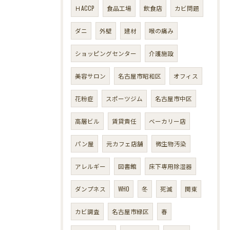
ＨACCP
食品工場
飲食店
カビ問題
ダニ
外壁
建材
喉の痛み
ショッピングセンター
介護施設
美容サロン
名古屋市昭和区
オフィス
花粉症
スポーツジム
名古屋市中区
高層ビル
賃貸責任
ベーカリー店
パン屋
元カフェ店舗
微生物汚染
アレルギー
図書館
床下専用除湿器
ダンプネス
WHO
冬
死滅
関東
カビ調査
名古屋市緑区
春