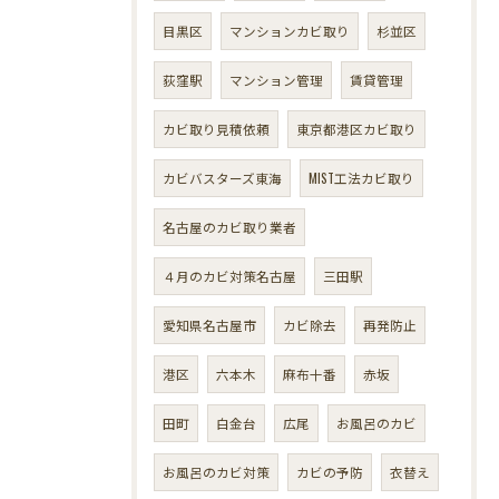
目黒区
マンションカビ取り
杉並区
荻窪駅
マンション管理
賃貸管理
カビ取り見積依頼
東京都港区カビ取り
カビバスターズ東海
MIST工法カビ取り
名古屋のカビ取り業者
４月のカビ対策名古屋
三田駅
愛知県名古屋市
カビ除去
再発防止
港区
六本木
麻布十番
赤坂
田町
白金台
広尾
お風呂のカビ
お風呂のカビ対策
カビの予防
衣替え