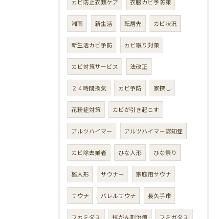
カビ防止衣類ケア
衣服カビ予防策
湘南
新生活
転居先
カビ状況
新生活カビ予防
カビ取り対策
カビ対策サービス
法改正
２４時間換気
カビ予防
家探し
花粉症対策
カビが引き起こす
アルツハイマー
アルツハイマー認知症
カビ除去業者
ひな人形
ひな祭り
雛人形
サウナー
家庭用サウナ
サウナ
バレルサウナ
長久手市
フカミダス
抗がん剤治療
フミガタス