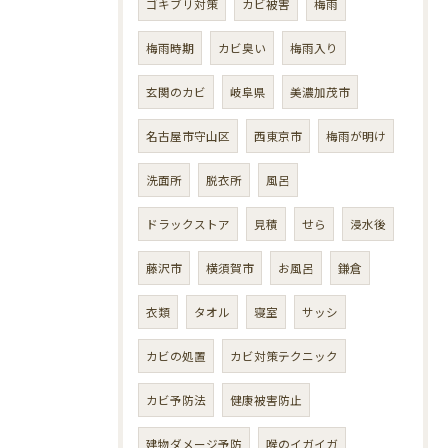
ゴキブリ対策
カビ被害
梅雨
梅雨時期
カビ臭い
梅雨入り
玄関のカビ
岐阜県
美濃加茂市
名古屋市守山区
西東京市
梅雨が明け
洗面所
脱衣所
風呂
ドラックストア
見積
せら
浸水後
藤沢市
横須賀市
お風呂
鎌倉
衣類
タオル
寝室
サッシ
カビの処置
カビ対策テクニック
カビ予防法
健康被害防止
建物ダメージ予防
喉のイガイガ