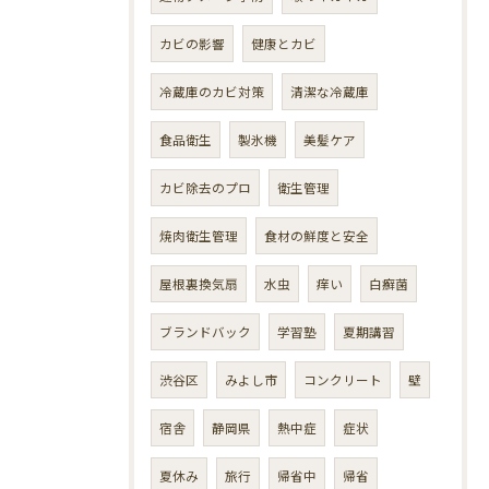
カビの影響
健康とカビ
冷蔵庫のカビ対策
清潔な冷蔵庫
食品衛生
製氷機
美髪ケア
カビ除去のプロ
衛生管理
焼肉衛生管理
食材の鮮度と安全
屋根裏換気扇
水虫
痒い
白癬菌
ブランドバック
学習塾
夏期講習
渋谷区
みよし市
コンクリート
壁
宿舎
静岡県
熱中症
症状
夏休み
旅行
帰省中
帰省