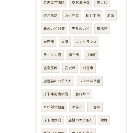
名古屋市西区
空気清浄機
黒カビ
焼き鳥店
カビ発見
MIST工法
名駅
春のカビ対策
天井のカビ
豊橋市
大府市
玄関
エントランス
ラーメン店
知立市
扶桑町
温泉旅館
安城市
刈谷市
加湿器のお手入れ
レジオネラ菌
床下専用換気扇
春日井市
カビ対策機器
津島市
一宮市
床下換気扇
店舗のカビ取り
鶴舞
業務用冷蔵庫
カビ取り業者