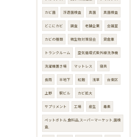
カビ菌
浮遊菌検査
真菌
真菌検査
どこにカビ
調査
老舗企業
会議室
カビの種類
微生物対策協会
貸倉庫
トランクルーム
空気循環式紫外線洗浄機
洗濯機置き場
マットレス
寝具
長雨
半地下
紅麹
浅草
台東区
上野
駅ビル
カビ拡大
サプリメント
工場
産生
毒素
ペットボトル,食料品,スーパーマーケット,菌検
査,