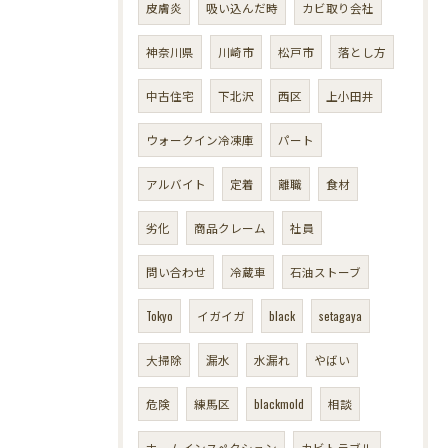
皮膚炎
吸い込んだ時
カビ取り会社
神奈川県
川崎市
松戸市
落とし方
中古住宅
下北沢
西区
上小田井
ウォークイン冷凍庫
パート
アルバイト
定着
離職
食材
劣化
商品クレーム
社員
問い合わせ
冷蔵車
石油ストーブ
Tokyo
イガイガ
black
setagaya
大掃除
漏水
水漏れ
やばい
危険
練馬区
blackmold
相談
ホームインスペクション
カビトラブル