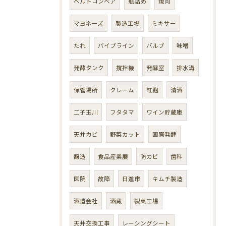
ベルトコンベア
瓶詰め
焼肉
マヨネーズ
製造工場
ミキサー
たれ
パイプライン
バルブ
味噌
発酵タンク
撹拌機
発酵室
排水溝
保管場所
クレーム
紅麴
清酒
二子玉川
フタタマ
ワイン貯蔵庫
天井カビ
野菜カット
国際発酵
醸造
食品産業展
防カビ
歯科
医院
故障
日進市
キムチ製造
酒造会社
酒蔵
製菓工場
天井交換工事
レーシングシート