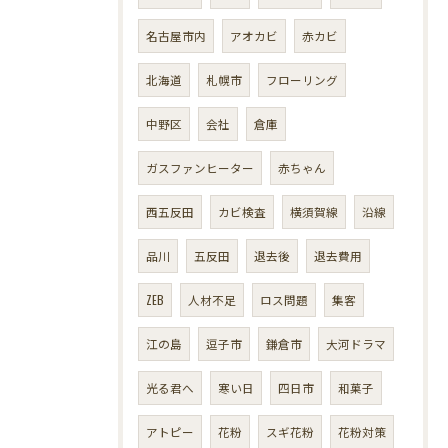
名古屋市内
アオカビ
赤カビ
北海道
札幌市
フローリング
中野区
会社
倉庫
ガスファンヒーター
赤ちゃん
西五反田
カビ検査
横須賀線
沿線
品川
五反田
退去後
退去費用
ZEB
人材不足
ロス問題
集客
江の島
逗子市
鎌倉市
大河ドラマ
光る君へ
寒い日
四日市
和菓子
アトピー
花粉
スギ花粉
花粉対策