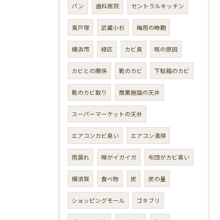
パン
歯科医院
セントラルキッチン
東戸塚
武蔵小杉
梅雨の時期
横浜市
緑区
カビ臭
咳の原因
カビとの関係
靴のカビ
下駄箱のカビ
靴のカビ取り
商業施設の天井
スーパーマーケットの天井
エアコンカビ臭い
エアコン清掃
雨漏れ
喉がイガイガ
布団がカビ臭い
横須賀
食べ物
炭
炭の量
ショッピングモール
ゴキブリ