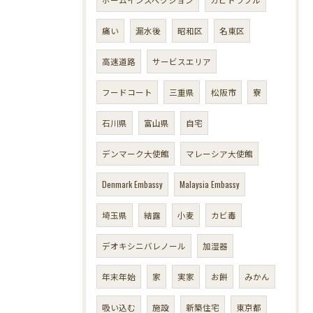
痛い
漏水後
昭和区
名東区
高速道路
サービスエリア
フードコート
三重県
松阪市
寮
石川県
富山県
自宅
デンマーク大使館
マレーシア大使館
Denmark Embassy
Malaysia Embassy
埼玉県
結露
小麦
カビ毒
デオキシニバレノール
加湿器
年末年始
家
実家
お餅
みかん
吸い込む
施設
新築住宅
東京都