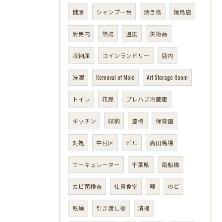
健康
シャンプー台
焼き鳥
焼鳥店
厨房内
熱湯
温度
美術品
収納庫
コインランドリー
店内
洗濯
Removal of Mold
Art Storage Room
トイレ
花屋
プレハブ冷蔵庫
キッチン
収納
豊橋
保育園
対処
中村区
ビル
高田馬場
サーキュレーター
千葉県
南船橋
カビ菌検査
社員食堂
喉
のど
乾燥
引き渡し後
清掃