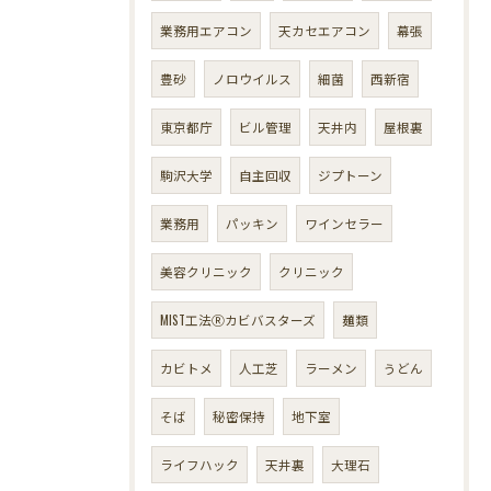
業務用エアコン
天カセエアコン
幕張
豊砂
ノロウイルス
細菌
西新宿
東京都庁
ビル管理
天井内
屋根裏
駒沢大学
自主回収
ジプトーン
業務用
パッキン
ワインセラー
美容クリニック
クリニック
MIST工法Ⓡカビバスターズ
麺類
カビトメ
人工芝
ラーメン
うどん
そば
秘密保持
地下室
ライフハック
天井裏
大理石