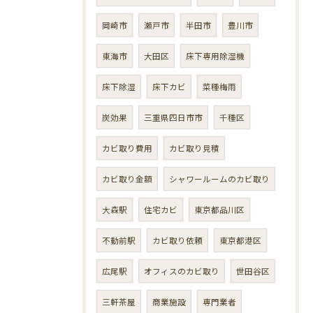
岡崎市
瀬戸市
半田市
豊川市
東海市
大田区
床下専用除湿機
床下除湿
床下カビ
菜種梅雨
炭効果
三重県四日市市
千種区
カビ取り費用
カビ取り見積
カビ取り金額
シャワールームのカビ取り
大森駅
住宅カビ
東京都品川区
不動前駅
カビ取り依頼
東京都港区
広尾駅
オフィスのカビ取り
世田谷区
三軒茶屋
商業施設
専門業者