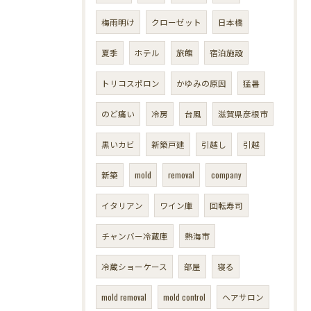
梅雨明け
クローゼット
日本橋
夏季
ホテル
旅館
宿泊施設
トリコスポロン
かゆみの原因
猛暑
のど痛い
冷房
台風
滋賀県彦根市
黒いカビ
新築戸建
引越し
引越
新築
mold
removal
company
イタリアン
ワイン庫
回転寿司
チャンバー冷蔵庫
熱海市
冷蔵ショーケース
部屋
寝る
mold removal
mold control
ヘアサロン