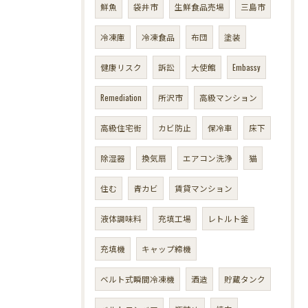
鮮魚
袋井市
生鮮食品売場
三島市
冷凍庫
冷凍食品
布団
塗装
健康リスク
訴訟
大使館
Embassy
Remediation
所沢市
高級マンション
高級住宅街
カビ防止
保冷車
床下
除湿器
換気扇
エアコン洗浄
猫
住む
青カビ
賃貸マンション
液体調味料
充填工場
レトルト釜
充填機
キャップ締機
ベルト式瞬間冷凍機
酒造
貯蔵タンク