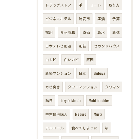
ドラッグストア
革
コート
取り方
ビジネスホテル
浦安市
舞浜
予算
採用
食材高騰
原価
鼻水
新橋
日本テレビ周辺
別荘
セカンドハウス
白カビ
白いカビ
原因
新築マンション
日本
shibuya
カビ臭さ
タワーマンション
タワマン
訪日
Tokyo's Minato
Mold Troubles
中古住宅購入
Meguro
Musty
アルコール
食べてしまった
咳