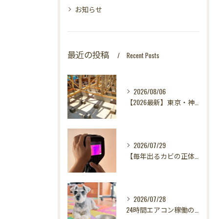
お知らせ
最近の投稿
Recent Posts
2026/08/06
【2026最新】東京・神奈川・千葉・埼玉の新築に異変？！引き渡し前カビ検査が必須な理由｜3万円で数千万円の資産を守る究極の安心術✨
2026/07/29
【毎年出るカビの正体を暴く！】カビ取りは当たり前✨再発を防ぐ「徹底原因追及」の裏側とは？水漏れサーモグラフィー調査の威力！
2026/07/28
24時間エアコン稼働の落とし穴！夏型壁内結露から大切な愛犬の健康を守る方法