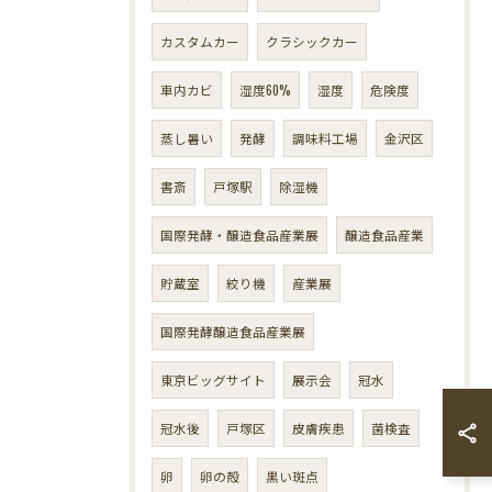
カスタムカー
クラシックカー
車内カビ
湿度60%
湿度
危険度
蒸し暑い
発酵
調味料工場
金沢区
書斎
戸塚駅
除湿機
国際発酵・醸造食品産業展
醸造食品産業
貯蔵室
絞り機
産業展
国際発酵醸造食品産業展
東京ビッグサイト
展示会
冠水
冠水後
戸塚区
皮膚疾患
菌検査
卵
卵の殻
黒い斑点