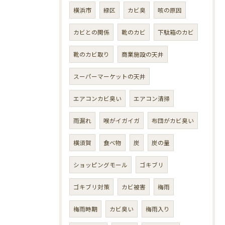
横浜市
緑区
カビ臭
咳の原因
カビとの関係
靴のカビ
下駄箱のカビ
靴のカビ取り
商業施設の天井
スーパーマーケットの天井
エアコンカビ臭い
エアコン清掃
雨漏れ
喉がイガイガ
布団がカビ臭い
横須賀
食べ物
炭
炭の量
ショッピングモール
ゴキブリ
ゴキブリ対策
カビ被害
梅雨
梅雨時期
カビ臭い
梅雨入り