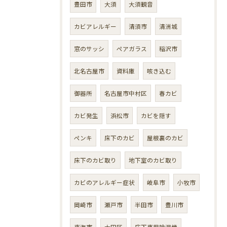
豊田市
大須
大須観音
カビアレルギー
清須市
清洲城
窓のサッシ
ペアガラス
稲沢市
北名古屋市
資料庫
咳き込む
御器所
名古屋市中村区
春カビ
カビ発生
浜松市
カビを隠す
ペンキ
床下のカビ
屋根裏のカビ
床下のカビ取り
地下室のカビ取り
カビのアレルギー症状
岐阜市
小牧市
岡崎市
瀬戸市
半田市
豊川市
東海市
大田区
床下専用除湿機