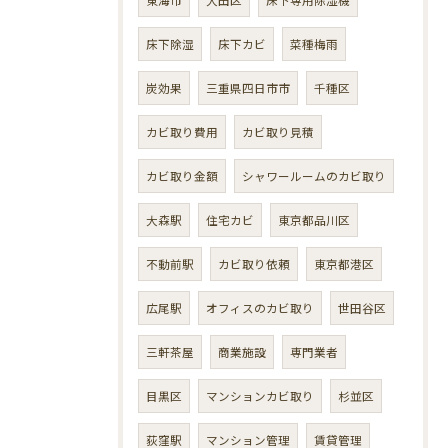
床下除湿
床下カビ
菜種梅雨
炭効果
三重県四日市市
千種区
カビ取り費用
カビ取り見積
カビ取り金額
シャワールームのカビ取り
大森駅
住宅カビ
東京都品川区
不動前駅
カビ取り依頼
東京都港区
広尾駅
オフィスのカビ取り
世田谷区
三軒茶屋
商業施設
専門業者
目黒区
マンションカビ取り
杉並区
荻窪駅
マンション管理
賃貸管理