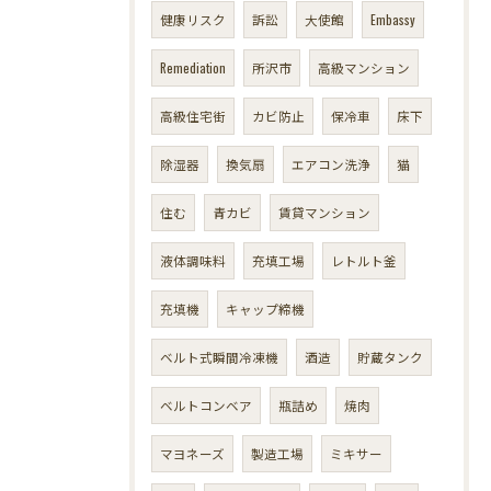
健康リスク
訴訟
大使館
Embassy
Remediation
所沢市
高級マンション
高級住宅街
カビ防止
保冷車
床下
除湿器
換気扇
エアコン洗浄
猫
住む
青カビ
賃貸マンション
液体調味料
充填工場
レトルト釜
充填機
キャップ締機
ベルト式瞬間冷凍機
酒造
貯蔵タンク
ベルトコンベア
瓶詰め
焼肉
マヨネーズ
製造工場
ミキサー