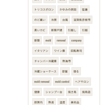
トリコスポロン
かゆみの原因
猛暑
のど痛い
冷房
台風
滋賀県彦根市
黒いカビ
新築戸建
引越し
引越
新築
mold
removal
company
イタリアン
ワイン庫
回転寿司
チャンバー冷蔵庫
熱海市
冷蔵ショーケース
部屋
寝る
mold removal
mold control
ヘアサロン
健康
シャンプー台
焼き鳥
焼鳥店
厨房内
熱湯
温度
美術品