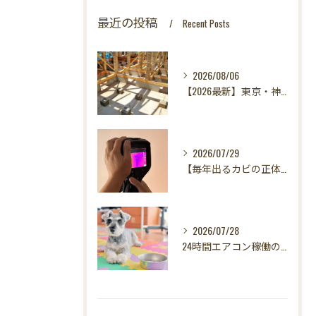
最近の投稿
Recent Posts
2026/08/06
【2026最新】東京・神奈川・千葉・埼玉の新築に異変？！引き渡し前カビ検査が必須な理由｜3万円で数千万円の資産を守る究極の安心術✨
2026/07/29
【毎年出るカビの正体を暴く！】カビ取りは当たり前✨再発を防ぐ「徹底原因追及」の裏側とは？水漏れサーモグラフィー調査の威力！
2026/07/28
24時間エアコン稼働の落とし穴！夏型壁内結露から大切な愛犬の健康を守る方法