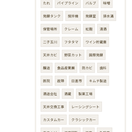
たれ
パイプライン
バルブ
味噌
発酵タンク
撹拌機
発酵室
排水溝
保管場所
クレーム
紅麴
清酒
二子玉川
フタタマ
ワイン貯蔵庫
天井カビ
野菜カット
国際発酵
醸造
食品産業展
防カビ
歯科
医院
故障
日進市
キムチ製造
酒造会社
酒蔵
製菓工場
天井交換工事
レーシングシート
カスタムカー
クラシックカー