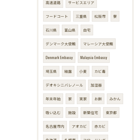
高速道路
サービスエリア
フードコート
三重県
松阪市
寮
石川県
富山県
自宅
デンマーク大使館
マレーシア大使館
Denmark Embassy
Malaysia Embassy
埼玉県
結露
小麦
カビ毒
デオキシニバレノール
加湿器
年末年始
家
実家
お餅
みかん
吸い込む
施設
新築住宅
東京都
名古屋市内
アオカビ
赤カビ
北海道
札幌市
フローリング