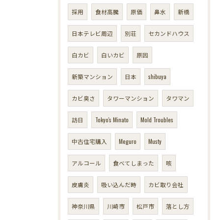
採用
食材高騰
原価
鼻水
新橋
日本テレビ周辺
別荘
セカンドハウス
白カビ
白いカビ
原因
新築マンション
日本
shibuya
カビ臭さ
タワーマンション
タワマン
訪日
Tokyo's Minato
Mold Troubles
中古住宅購入
Meguro
Musty
アルコール
食べてしまった
咳
皮膚炎
吸い込んだ時
カビ取り会社
神奈川県
川崎市
松戸市
落とし方