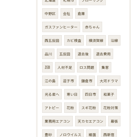
中野区
会社
倉庫
ガスファンヒーター
赤ちゃん
西五反田
カビ検査
横須賀線
沿線
品川
五反田
退去後
退去費用
ZEB
人材不足
ロス問題
集客
江の島
逗子市
鎌倉市
大河ドラマ
光る君へ
寒い日
四日市
和菓子
アトピー
花粉
スギ花粉
花粉対策
業務用エアコン
天カセエアコン
幕張
豊砂
ノロウイルス
細菌
西新宿