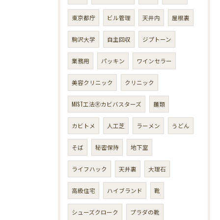
東京都庁
ビル管理
天井内
屋根裏
駒沢大学
自主回収
ジプトーン
業務用
パッキン
ワインセラー
美容クリニック
クリニック
MIST工法Ⓡカビバスターズ
麺類
カビトメ
人工芝
ラーメン
うどん
そば
秘密保持
地下室
ライフハック
天井裏
大理石
高級住宅
ハイブランド
靴
シューズクローク
プラダの靴