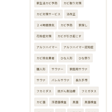
新生活カビ予防
カビ取り対策
カビ対策サービス
法改正
２４時間換気
カビ予防
家探し
花粉症対策
カビが引き起こす
アルツハイマー
アルツハイマー認知症
カビ除去業者
ひな人形
ひな祭り
雛人形
サウナー
家庭用サウナ
サウナ
バレルサウナ
長久手市
フカミダス
抗がん剤治療
フミガタス
カビ菌
浮遊菌検査
真菌
真菌検査