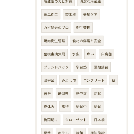
冷蔵庫のカビ対策
清潔な冷蔵庫
食品衛生
製氷機
美髪ケア
カビ除去のプロ
衛生管理
焼肉衛生管理
食材の鮮度と安全
屋根裏換気扇
水虫
痒い
白癬菌
ブランドバック
学習塾
夏期講習
渋谷区
みよし市
コンクリート
壁
宿舎
静岡県
熱中症
症状
夏休み
旅行
帰省中
帰省
梅雨明け
クローゼット
日本橋
夏季
ホテル
旅館
宿泊施設