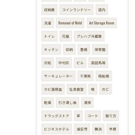
収納庫
コインランドリー
店内
洗濯
Removal of Mold
Art Storage Room
トイレ
花屋
プレハブ冷蔵庫
キッチン
収納
豊橋
保育園
対処
中村区
ビル
高田馬場
サーキュレーター
千葉県
南船橋
カビ菌検査
社員食堂
喉
のど
乾燥
引き渡し後
清掃
ドラッグストア
革
コート
取り方
ビジネスホテル
浦安市
舞浜
予算