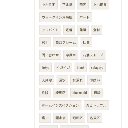
中古住宅
下北沢
西区
上小田井
ウォークイン冷凍庫
パート
アルバイト
定着
離職
食材
劣化
商品クレーム
社員
問い合わせ
冷蔵車
石油ストーブ
Tokyo
イガイガ
black
setagaya
大掃除
漏水
水漏れ
やばい
危険
練馬区
blackmold
相談
ホームインスペクション
カビトラブル
痛い
漏水後
昭和区
名東区