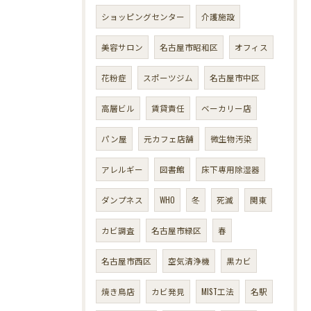
ショッピングセンター
介護施設
美容サロン
名古屋市昭和区
オフィス
花粉症
スポーツジム
名古屋市中区
高層ビル
賃貸責任
ベーカリー店
パン屋
元カフェ店舗
微生物汚染
アレルギー
図書館
床下専用除湿器
ダンプネス
WHO
冬
死滅
関東
カビ調査
名古屋市緑区
春
名古屋市西区
空気清浄機
黒カビ
焼き鳥店
カビ発見
MIST工法
名駅