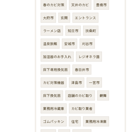
春のカビ対策
天井のカビ
豊橋市
大府市
玄関
エントランス
ラーメン店
知立市
扶桑町
温泉旅館
安城市
刈谷市
加湿器のお手入れ
レジオネラ菌
床下専用換気扇
春日井市
カビ対策機器
津島市
一宮市
床下換気扇
店舗のカビ取り
鶴舞
業務用冷蔵庫
カビ取り業者
ゴムパッキン
住宅
業務用冷凍庫