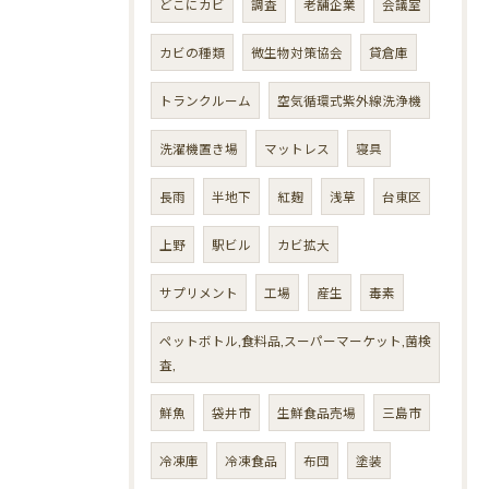
どこにカビ
調査
老舗企業
会議室
カビの種類
微生物対策協会
貸倉庫
トランクルーム
空気循環式紫外線洗浄機
洗濯機置き場
マットレス
寝具
長雨
半地下
紅麹
浅草
台東区
上野
駅ビル
カビ拡大
サプリメント
工場
産生
毒素
ペットボトル,食料品,スーパーマーケット,菌検
査,
鮮魚
袋井市
生鮮食品売場
三島市
冷凍庫
冷凍食品
布団
塗装