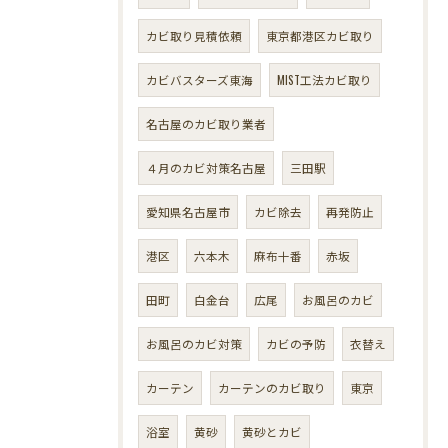
カビ取り見積依頼
東京都港区カビ取り
カビバスターズ東海
MIST工法カビ取り
名古屋のカビ取り業者
４月のカビ対策名古屋
三田駅
愛知県名古屋市
カビ除去
再発防止
港区
六本木
麻布十番
赤坂
田町
白金台
広尾
お風呂のカビ
お風呂のカビ対策
カビの予防
衣替え
カーテン
カーテンのカビ取り
東京
浴室
黄砂
黄砂とカビ