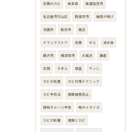
玄関のカビ
岐阜県
美濃加茂市
名古屋市守山区
西東京市
梅雨が明け
洗面所
脱衣所
風呂
ドラックストア
見積
せら
浸水後
藤沢市
横須賀市
お風呂
鎌倉
衣類
タオル
寝室
サッシ
カビの処置
カビ対策テクニック
カビ予防法
健康被害防止
建物ダメージ予防
喉のイガイガ
カビの影響
健康とカビ