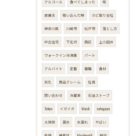
アルコール
食べてしまった
咳
皮膚炎
吸い込んだ時
カビ取り会社
神奈川県
川崎市
松戸市
落とし方
中古住宅
下北沢
西区
上小田井
ウォークイン冷凍庫
パート
アルバイト
定着
離職
食材
劣化
商品クレーム
社員
問い合わせ
冷蔵車
石油ストーブ
Tokyo
イガイガ
black
setagaya
大掃除
漏水
水漏れ
やばい
危険
練馬区
blackmold
相談