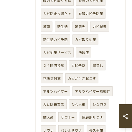
服のカビ取り方法
衣類のカビ対策
カビ防止衣類ケア
衣服カビ予防策
湘南
新生活
転居先
カビ状況
新生活カビ予防
カビ取り対策
カビ対策サービス
法改正
２４時間換気
カビ予防
家探し
花粉症対策
カビが引き起こす
アルツハイマー
アルツハイマー認知症
カビ除去業者
ひな人形
ひな祭り
雛人形
サウナー
家庭用サウナ
サウナ
バレルサウナ
長久手市