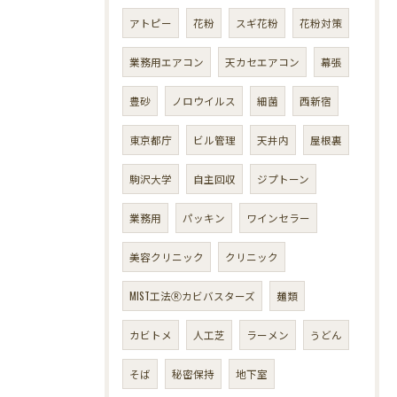
アトピー
花粉
スギ花粉
花粉対策
業務用エアコン
天カセエアコン
幕張
豊砂
ノロウイルス
細菌
西新宿
東京都庁
ビル管理
天井内
屋根裏
駒沢大学
自主回収
ジプトーン
業務用
パッキン
ワインセラー
美容クリニック
クリニック
MIST工法Ⓡカビバスターズ
麺類
カビトメ
人工芝
ラーメン
うどん
そば
秘密保持
地下室