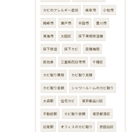
カビのアレルギー症状
岐阜市
小牧市
岡崎市
瀬戸市
半田市
豊川市
東海市
大田区
床下専用除湿機
床下除湿
床下カビ
菜種梅雨
炭効果
三重県四日市市
千種区
カビ取り費用
カビ取り見積
カビ取り金額
シャワールームのカビ取り
大森駅
住宅カビ
東京都品川区
不動前駅
カビ取り依頼
東京都港区
広尾駅
オフィスのカビ取り
世田谷区