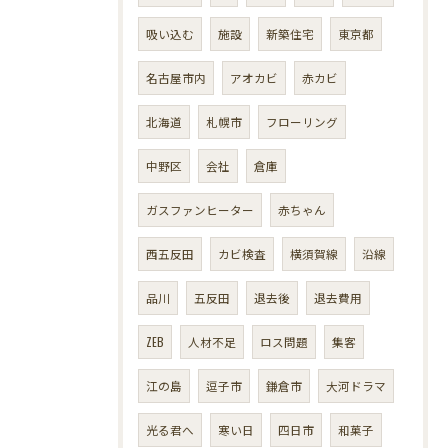
吸い込む
施設
新築住宅
東京都
名古屋市内
アオカビ
赤カビ
北海道
札幌市
フローリング
中野区
会社
倉庫
ガスファンヒーター
赤ちゃん
西五反田
カビ検査
横須賀線
沿線
品川
五反田
退去後
退去費用
ZEB
人材不足
ロス問題
集客
江の島
逗子市
鎌倉市
大河ドラマ
光る君へ
寒い日
四日市
和菓子