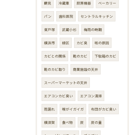
鶴見
冷蔵庫
厨房機器
ベーカリー
パン
歯科医院
セントラルキッチン
東戸塚
武蔵小杉
梅雨の時期
横浜市
緑区
カビ臭
咳の原因
カビとの関係
靴のカビ
下駄箱のカビ
靴のカビ取り
商業施設の天井
スーパーマーケットの天井
エアコンカビ臭い
エアコン清掃
雨漏れ
喉がイガイガ
布団がカビ臭い
横須賀
食べ物
炭
炭の量