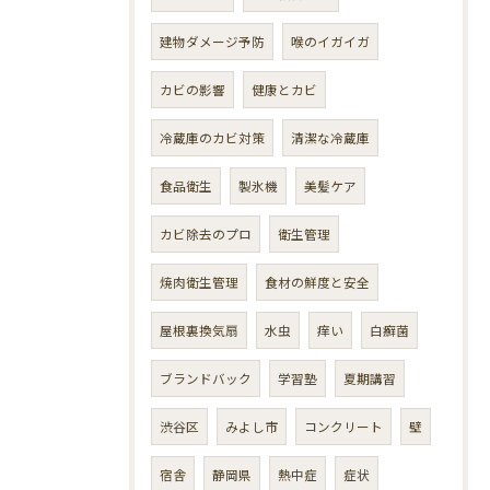
建物ダメージ予防
喉のイガイガ
カビの影響
健康とカビ
冷蔵庫のカビ対策
清潔な冷蔵庫
食品衛生
製氷機
美髪ケア
カビ除去のプロ
衛生管理
焼肉衛生管理
食材の鮮度と安全
屋根裏換気扇
水虫
痒い
白癬菌
ブランドバック
学習塾
夏期講習
渋谷区
みよし市
コンクリート
壁
宿舎
静岡県
熱中症
症状