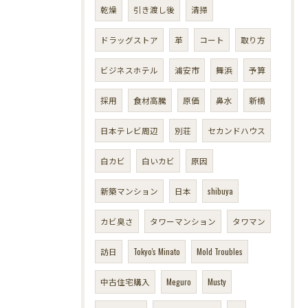
乾燥
引き渡し後
清掃
ドラッグストア
革
コート
取り方
ビジネスホテル
浦安市
舞浜
予算
採用
食材高騰
原価
鼻水
新橋
日本テレビ周辺
別荘
セカンドハウス
白カビ
白いカビ
原因
新築マンション
日本
shibuya
カビ臭さ
タワーマンション
タワマン
訪日
Tokyo's Minato
Mold Troubles
中古住宅購入
Meguro
Musty