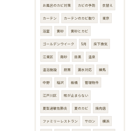
お風呂のカビ対策
カビの予防
衣替え
カーテン
カーテンのカビ取り
東京
浴室
黄砂
黄砂とカビ
ゴールデンウイーク
5月
床下換気
江東区
南砂
目黒
温泉
温浴施設
厨房
漏水対応
練馬
中野
稲沢
板橋
管理物件
江戸川区
咳が止まらない
夏型過敏性肺炎
夏のカビ
焼肉店
ファミリーレストラン
サロン
横浜