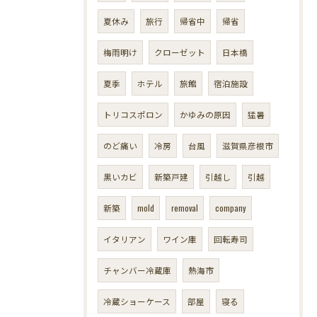
夏休み
旅行
帰省中
帰省
梅雨明け
クローゼット
日本橋
夏季
ホテル
旅館
宿泊施設
トリコスポロン
かゆみの原因
猛暑
のど痛い
冷房
台風
滋賀県彦根市
黒いカビ
新築戸建
引越し
引越
新築
mold
removal
company
イタリアン
ワイン庫
回転寿司
チャンバー冷蔵庫
熱海市
冷蔵ショーケース
部屋
寝る