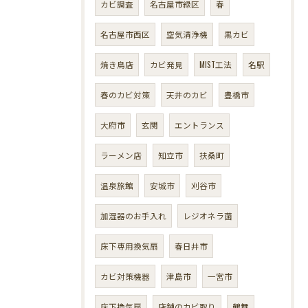
カビ調査
名古屋市緑区
春
名古屋市西区
空気清浄機
黒カビ
焼き鳥店
カビ発見
MIST工法
名駅
春のカビ対策
天井のカビ
豊橋市
大府市
玄関
エントランス
ラーメン店
知立市
扶桑町
温泉旅館
安城市
刈谷市
加湿器のお手入れ
レジオネラ菌
床下専用換気扇
春日井市
カビ対策機器
津島市
一宮市
床下換気扇
店舗のカビ取り
鶴舞