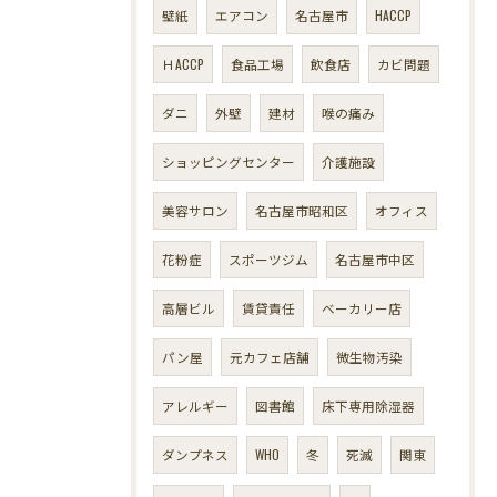
壁紙
エアコン
名古屋市
HACCP
ＨACCP
食品工場
飲食店
カビ問題
ダニ
外壁
建材
喉の痛み
ショッピングセンター
介護施設
美容サロン
名古屋市昭和区
オフィス
花粉症
スポーツジム
名古屋市中区
高層ビル
賃貸責任
ベーカリー店
パン屋
元カフェ店舗
微生物汚染
アレルギー
図書館
床下専用除湿器
ダンプネス
WHO
冬
死滅
関東