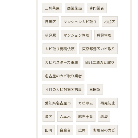
三軒茶屋
商業施設
専門業者
目黒区
マンションカビ取り
杉並区
荻窪駅
マンション管理
賃貸管理
カビ取り見積依頼
東京都港区カビ取り
カビバスターズ東海
MIST工法カビ取り
名古屋のカビ取り業者
４月のカビ対策名古屋
三田駅
愛知県名古屋市
カビ除去
再発防止
港区
六本木
麻布十番
赤坂
田町
白金台
広尾
お風呂のカビ