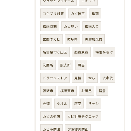
ショッピングモール
ゴキブリ
ゴキブリ対策
カビ被害
梅雨
梅雨時期
カビ臭い
梅雨入り
玄関のカビ
岐阜県
美濃加茂市
名古屋市守山区
西東京市
梅雨が明け
洗面所
脱衣所
風呂
ドラックストア
見積
せら
浸水後
藤沢市
横須賀市
お風呂
鎌倉
衣類
タオル
寝室
サッシ
カビの処置
カビ対策テクニック
カビ予防法
健康被害防止