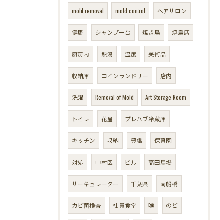
mold removal
mold control
ヘアサロン
健康
シャンプー台
焼き鳥
焼鳥店
厨房内
熱湯
温度
美術品
収納庫
コインランドリー
店内
洗濯
Removal of Mold
Art Storage Room
トイレ
花屋
プレハブ冷蔵庫
キッチン
収納
豊橋
保育園
対処
中村区
ビル
高田馬場
サーキュレーター
千葉県
南船橋
カビ菌検査
社員食堂
喉
のど