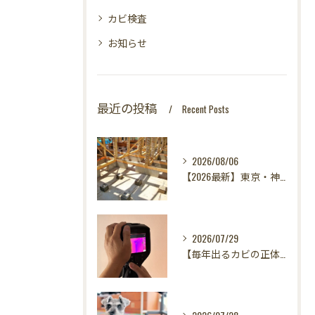
カビ検査
お知らせ
最近の投稿
Recent Posts
2026/08/06
【2026最新】東京・神奈川・千葉・埼玉の新築に異変？！引き渡し前カビ検査が必須な理由｜3万円で数千万円の資産を守る究極の安心術✨
2026/07/29
【毎年出るカビの正体を暴く！】カビ取りは当たり前✨再発を防ぐ「徹底原因追及」の裏側とは？水漏れサーモグラフィー調査の威力！