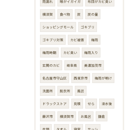
雨漏れ
喉がイガイガ
布団がカビ臭い
横須賀
食べ物
炭
炭の量
ショッピングモール
ゴキブリ
ゴキブリ対策
カビ被害
梅雨
梅雨時期
カビ臭い
梅雨入り
玄関のカビ
岐阜県
美濃加茂市
名古屋市守山区
西東京市
梅雨が明け
洗面所
脱衣所
風呂
ドラックストア
見積
せら
浸水後
藤沢市
横須賀市
お風呂
鎌倉
衣類
タオル
寝室
サッシ