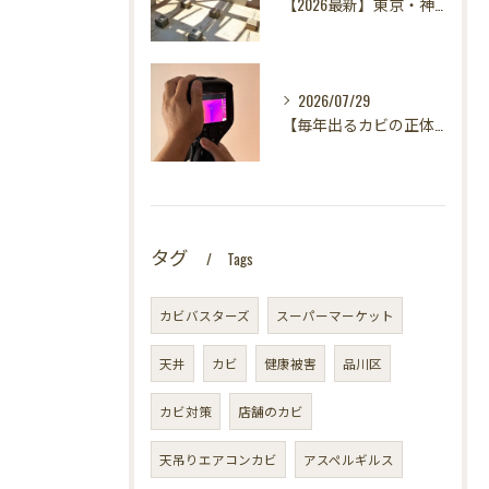
【2026最新】東京・神奈川・千葉・埼玉の新築に異変？！引き渡し前カビ検査が必須な理由｜3万円で数千万円の資産を守る究極の安心術✨
2026/07/29
【毎年出るカビの正体を暴く！】カビ取りは当たり前✨再発を防ぐ「徹底原因追及」の裏側とは？水漏れサーモグラフィー調査の威力！
タグ
Tags
カビバスターズ
スーパーマーケット
天井
カビ
健康被害
品川区
カビ対策
店舗のカビ
天吊りエアコンカビ
アスペルギルス