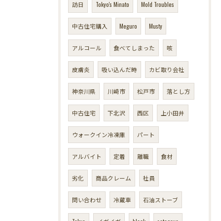
訪日
Tokyo's Minato
Mold Troubles
中古住宅購入
Meguro
Musty
アルコール
食べてしまった
咳
皮膚炎
吸い込んだ時
カビ取り会社
神奈川県
川崎市
松戸市
落とし方
中古住宅
下北沢
西区
上小田井
ウォークイン冷凍庫
パート
アルバイト
定着
離職
食材
劣化
商品クレーム
社員
問い合わせ
冷蔵車
石油ストーブ