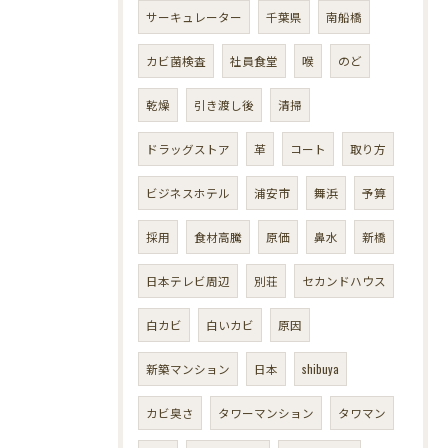
サーキュレーター
千葉県
南船橋
カビ菌検査
社員食堂
喉
のど
乾燥
引き渡し後
清掃
ドラッグストア
革
コート
取り方
ビジネスホテル
浦安市
舞浜
予算
採用
食材高騰
原価
鼻水
新橋
日本テレビ周辺
別荘
セカンドハウス
白カビ
白いカビ
原因
新築マンション
日本
shibuya
カビ臭さ
タワーマンション
タワマン