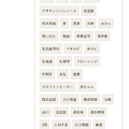
デオキシニバレノール
加湿器
年末年始
家
実家
お餅
みかん
吸い込む
施設
新築住宅
東京都
名古屋市内
アオカビ
赤カビ
北海道
札幌市
フローリング
中野区
会社
倉庫
ガスファンヒーター
赤ちゃん
西五反田
カビ検査
横須賀線
沿線
品川
五反田
退去後
退去費用
ZEB
人材不足
ロス問題
集客