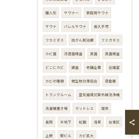
雛人形
サウナー
家庭用サウナ
サウナ
バレルサウナ
長久手市
フカミダス
抗がん剤治療
フミガタス
カビ菌
浮遊菌検査
真菌
真菌検査
どこにカビ
調査
老舗企業
会議室
カビの種類
微生物対策協会
貸倉庫
トランクルーム
空気循環式紫外線洗浄機
洗濯機置き場
マットレス
寝具
長雨
半地下
紅麹
浅草
台東区
上野
駅ビル
カビ拡大