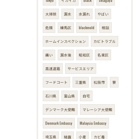
Tokyo
イガイガ
black
setagaya
大掃除
漏水
水漏れ
やばい
危険
練馬区
blackmold
相談
ホームインスペクション
カビトラブル
痛い
漏水後
昭和区
名東区
高速道路
サービスエリア
フードコート
三重県
松阪市
寮
石川県
富山県
自宅
デンマーク大使館
マレーシア大使館
Denmark Embassy
Malaysia Embassy
埼玉県
結露
小麦
カビ毒