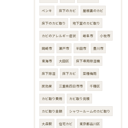
ペンキ
床下のカビ
屋根裏のカビ
床下のカビ取り
地下室のカビ取り
カビのアレルギー症状
岐阜市
小牧市
岡崎市
瀬戸市
半田市
豊川市
東海市
大田区
床下専用除湿機
床下除湿
床下カビ
菜種梅雨
炭効果
三重県四日市市
千種区
カビ取り費用
カビ取り見積
カビ取り金額
シャワールームのカビ取り
大森駅
住宅カビ
東京都品川区