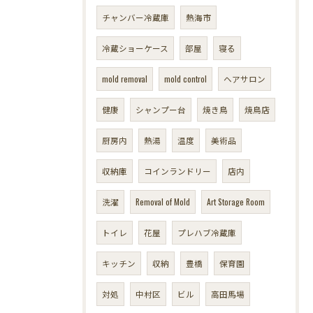
チャンバー冷蔵庫
熱海市
冷蔵ショーケース
部屋
寝る
mold removal
mold control
ヘアサロン
健康
シャンプー台
焼き鳥
焼鳥店
厨房内
熱湯
温度
美術品
収納庫
コインランドリー
店内
洗濯
Removal of Mold
Art Storage Room
トイレ
花屋
プレハブ冷蔵庫
キッチン
収納
豊橋
保育園
対処
中村区
ビル
高田馬場