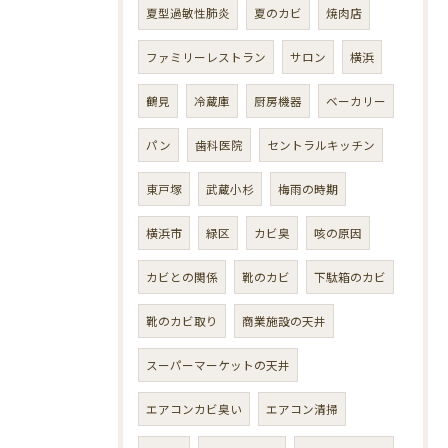
夏型過敏性肺炎
夏のカビ
焼肉店
ファミリーレストラン
サロン
横浜
鶴見
冷蔵庫
厨房機器
ベーカリー
パン
歯科医院
セントラルキッチン
東戸塚
武蔵小杉
梅雨の時期
横浜市
緑区
カビ臭
咳の原因
カビとの関係
靴のカビ
下駄箱のカビ
靴のカビ取り
商業施設の天井
スーパーマーケットの天井
エアコンカビ臭い
エアコン清掃