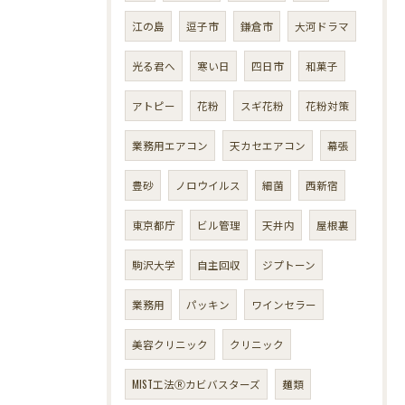
江の島
逗子市
鎌倉市
大河ドラマ
光る君へ
寒い日
四日市
和菓子
アトピー
花粉
スギ花粉
花粉対策
業務用エアコン
天カセエアコン
幕張
豊砂
ノロウイルス
細菌
西新宿
東京都庁
ビル管理
天井内
屋根裏
駒沢大学
自主回収
ジプトーン
業務用
パッキン
ワインセラー
美容クリニック
クリニック
MIST工法Ⓡカビバスターズ
麺類