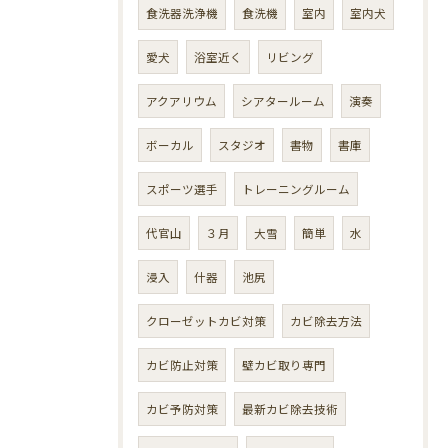
食洗器洗浄機
食洗機
室内
室内犬
愛犬
浴室近く
リビング
アクアリウム
シアタールーム
演奏
ボーカル
スタジオ
書物
書庫
スポーツ選手
トレーニングルーム
代官山
３月
大雪
簡単
水
浸入
什器
池尻
クローゼットカビ対策
カビ除去方法
カビ防止対策
壁カビ取り専門
カビ予防対策
最新カビ除去技術