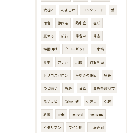
渋谷区
みよし市
コンクリート
壁
宿舎
静岡県
熱中症
症状
夏休み
旅行
帰省中
帰省
梅雨明け
クローゼット
日本橋
夏季
ホテル
旅館
宿泊施設
トリコスポロン
かゆみの原因
猛暑
のど痛い
冷房
台風
滋賀県彦根市
黒いカビ
新築戸建
引越し
引越
新築
mold
removal
company
イタリアン
ワイン庫
回転寿司