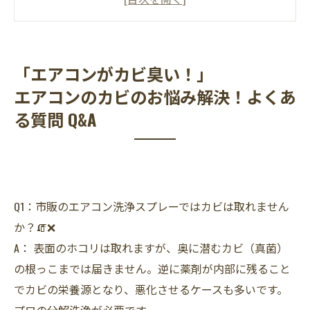
悩み解決！よくある質問 Q&A
気温15℃〜25℃はカビの「発育爆発期」！春の
暖かさが生むリスク
「エアコンがカビ臭い！」
「カビ胞子シャワー」の健康リスクを回避：肺
エアコンのカビのお悩み解決！よくあ
に届く微細な脅威を断つ
る質問 Q&A
エアコンを動かしたら、カビ臭い！何が原
因？！
繁忙期前の急ぎのカビ取りエアコン洗浄！4
月・5月がベストな理由
Q1：市販のエアコン洗浄スプレーではカビは取れません
📱 LINEで写真を送るだけ！「スピード見積も
か？🧯❌
り」のやり方
A： 表面のホコリは取れますが、奥に潜むカビ（真菌）
通常のエアコン洗浄業者とカビバスターズ東海
の根っこまでは届きません。逆に薬剤が内部に残ること
の「カビ取りエアコン洗浄」の違いとは？
でカビの栄養源となり、悪化させるケースも多いです。