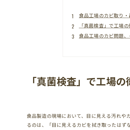
食品工場のカビ取り・
「真菌検査」で工場の衛
食品工場のカビ問題、
「真菌検査」で工場の衛
【根本解決】産業用除
HACCPコーディネー
まとめ：手に負えない
「真菌検査」で工場の衛
食品製造の現場において、目に見える汚れや
るのは、「目に見えるカビを拭き取ったはず