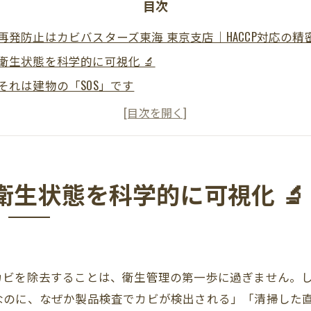
目次
再発防止はカビバスターズ東海 東京支店｜HACCP対応の
生状態を科学的に可視化 🔬
それは建物の「SOS」です
生状態を科学的に可視化 🔬
湿機の設置工事まで対応
ターによるトータルコンサルティング
工場のカビ、プロの知恵と設備で終止符を
生状態を科学的に可視化 🔬
カビを除去することは、衛生管理の第一歩に過ぎません。
なのに、なぜか製品検査でカビが検出される」「清掃した