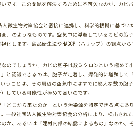
戦いです。この問題を解決するために不可欠なのが、カビバ
団法人微生物対策協会と密接に連携し、科学的根拠に基づい
検査」のようなものです。空気中に浮遊しているカビの胞
視化します。食品衛生法やHACCP（ハサップ）の観点か
要なのでしょうか。カビの胞子は数ミクロンという極めて
る」と認識できるのは、胞子が定着し、爆発的に増殖して
ということは、その周辺の空気中にはすでに膨大な数の胞
ン）している可能性が極めて高いのです。
が「どこから来たのか」という汚染源を特定できる点にあ
す。一般社団法人微生物対策協会の分析により、検出され
なのか、あるいは「建材内部の結露によるもの」なのか、