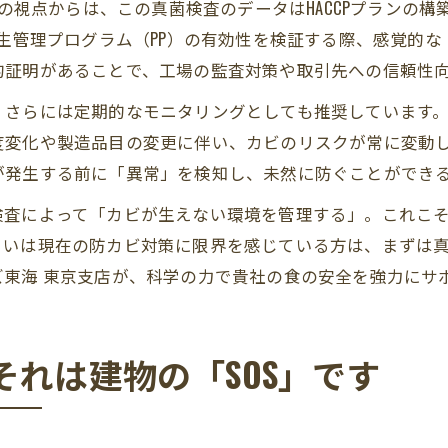
ーの視点からは、この真菌検査のデータはHACCPプランの
衛生管理プログラム（PP）の有効性を検証する際、感覚的
的証明があることで、工場の監査対策や取引先への信頼性
、さらには定期的なモニタリングとしても推奨しています
度変化や製造品目の変更に伴い、カビのリスクが常に変動
が発生する前に「異常」を検知し、未然に防ぐことができ
検査によって「カビが生えない環境を管理する」。これこ
るいは現在の防カビ対策に限界を感じている方は、まずは
東海 東京支店が、科学の力で貴社の食の安全を強力にサ
れは建物の「SOS」です