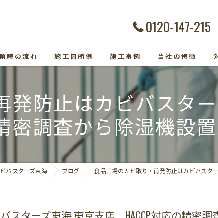
0120-147-215
頼時の流れ
施工箇所例
施工事例
当社の特徴
カビ除去
発防止はカビバスターズ
防カビ
精密調査から除湿機設
カビ取り専門
カビトラブル
ビバスターズ東海
ブログ
食品工場のカビ取り・再発防止はカビバスターズ
カビ検査
スターズ東海 東京支店｜HACCP対応の精密