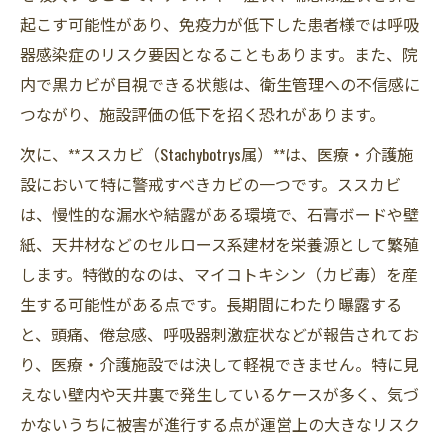
起こす可能性があり、免疫力が低下した患者様では呼吸
器感染症のリスク要因となることもあります。また、院
内で黒カビが目視できる状態は、衛生管理への不信感に
つながり、施設評価の低下を招く恐れがあります。
次に、**ススカビ（Stachybotrys属）**は、医療・介護施
設において特に警戒すべきカビの一つです。ススカビ
は、慢性的な漏水や結露がある環境で、石膏ボードや壁
紙、天井材などのセルロース系建材を栄養源として繁殖
します。特徴的なのは、マイコトキシン（カビ毒）を産
生する可能性がある点です。長期間にわたり曝露する
と、頭痛、倦怠感、呼吸器刺激症状などが報告されてお
り、医療・介護施設では決して軽視できません。特に見
えない壁内や天井裏で発生しているケースが多く、気づ
かないうちに被害が進行する点が運営上の大きなリスク