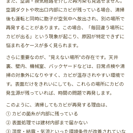
また、空調・換気経路を介した再汚染も見逃せません。
空調ダクトや吹出口内部にカビが残っている場合、清掃
後も運転と同時に胞子が空気中へ放出され、別の場所で
再発することがあります。この場合、「毎回違う場所に
カビが出る」という現象が起こり、原因が特定できずに
悩まれるケースが多く見られます。
さらに重要なのが、“見えない場所”の存在です。天井
裏、壁内、機械室、バックヤードなどは、日常点検や清
掃の対象外になりやすく、カビが温存されやすい環境で
す。表面だけをきれいにしても、これらの場所にカビの
発生源が残っていれば、時間の問題で再発します。
このように、清掃してもカビが再発する理由は、
① カビの菌糸が内部に残っている
② 表面処理では建材内部まで届かない
③ 湿度・結露・気流といった環境条件が改善されていな