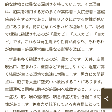
的な建物とは異なる深刻さを持っています。その理由
は、施設を利用する方の多くが高齢者・入院患者・基礎
疾患を有する方であり、健康リスクに対する耐性が低い
点にあります。特に注意すべきカビの種類として、現場
で頻繁に確認されるのが「黒カビ」「ススカビ」「青カ
ビ」です。これらは発生場所や性質が異なり、それぞれ
が健康面・施設運営面に異なる影響を及ぼします。
まず最も多く確認されるのが、黒カビです。天井、空調
吹出口、窓まわり、壁面などで発生しやすく、湿度が高
く結露が生じる環境で急速に増殖します。黒カビの問題
点は、胞子を大量に空気中へ放出することにあります。
空調運転と同時に胞子が施設内へ拡散すると、アレルギ
ー症状、咳、喉の違和感、喘息様症状を引き起こす可能
性があります。免疫力が低下している患者様にとって
は、呼吸器系への負担が大きく、医療・介護現場では特