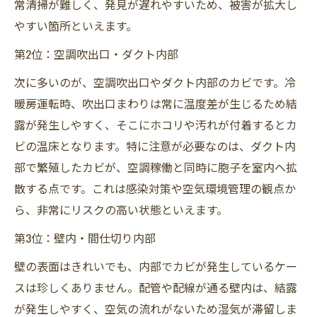
常清掃が難しく、発見が遅れやすいため、被害が拡大し
やすい箇所といえます。
第2位：空調吹出口・ダクト内部
次に多いのが、空調吹出口やダクト内部のカビです。冷
暖房運転時、吹出口まわりは常に温度差が生じるため結
露が発生しやすく、そこにホコリや汚れが付着するとカ
ビの温床となります。特に注意が必要なのは、ダクト内
部で繁殖したカビが、空調稼働と同時に胞子を室内へ拡
散する点です。これは感染対策や空気環境管理の観点か
ら、非常にリスクの高い状態といえます。
第3位：壁内・間仕切り内部
壁の表面はきれいでも、内部でカビが発生しているケー
スは珍しくありません。配管や配線が通る壁内は、結露
が発生しやすく、空気の流れがないため湿気が滞留しま