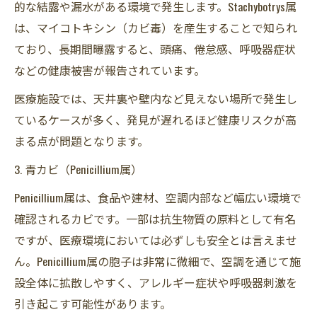
的な結露や漏水がある環境で発生します。Stachybotrys属
は、マイコトキシン（カビ毒）を産生することで知られ
ており、長期間曝露すると、頭痛、倦怠感、呼吸器症状
などの健康被害が報告されています。
医療施設では、天井裏や壁内など見えない場所で発生し
ているケースが多く、発見が遅れるほど健康リスクが高
まる点が問題となります。
3. 青カビ（Penicillium属）
Penicillium属は、食品や建材、空調内部など幅広い環境で
確認されるカビです。一部は抗生物質の原料として有名
ですが、医療環境においては必ずしも安全とは言えませ
ん。Penicillium属の胞子は非常に微細で、空調を通じて施
設全体に拡散しやすく、アレルギー症状や呼吸器刺激を
引き起こす可能性があります。