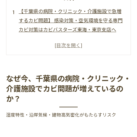
【千葉県の病院・クリニック・介護施設で急増
するカビ問題】 感染対策・空気環境を守る専門
カビ対策はカビバスターズ東海・東京支店へ
なぜ今、千葉県の病院・クリニック・介護施設
でカビ問題が増えているのか？
医療・介護施設におけるカビは「見た目以上に
危険」
なぜ今、千葉県の病院・クリニック・
千葉県内の施設で実際に多いカビ発生箇所ラン
介護施設でカビ問題が増えているの
キング
か？
病院・クリニックで発生するカビの種類と危険
内容
湿度特性・沿岸気候・建物高気密化がもたらすリスク
清掃しても再発するのはなぜ？
病院・クリニック・介護施設で特に注意すべき