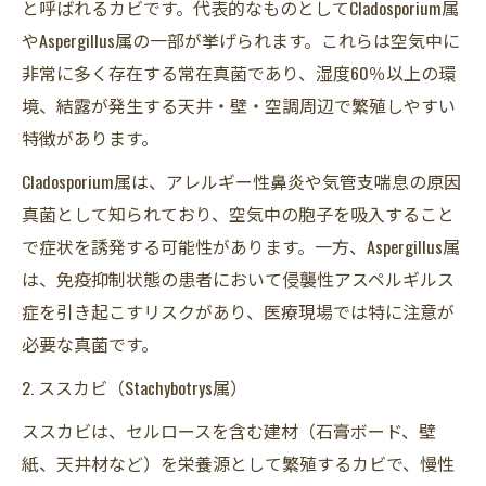
と呼ばれるカビです。代表的なものとしてCladosporium属
やAspergillus属の一部が挙げられます。これらは空気中に
非常に多く存在する常在真菌であり、湿度60％以上の環
境、結露が発生する天井・壁・空調周辺で繁殖しやすい
特徴があります。
Cladosporium属は、アレルギー性鼻炎や気管支喘息の原因
真菌として知られており、空気中の胞子を吸入すること
で症状を誘発する可能性があります。一方、Aspergillus属
は、免疫抑制状態の患者において侵襲性アスペルギルス
症を引き起こすリスクがあり、医療現場では特に注意が
必要な真菌です。
2. ススカビ（Stachybotrys属）
ススカビは、セルロースを含む建材（石膏ボード、壁
紙、天井材など）を栄養源として繁殖するカビで、慢性