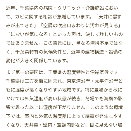
カビの種類
近年、千葉県内の病院・クリニック・介護施設におい
病院・クリニック・介護施設で特に注意すべき
て、カビに関する相談が急増しています。「天井に黒ず
カビの種類
みが出てきた」「空調の吹出口まわりに汚れが見える」
カビを放置すると起こる現場トラブルとは？
「においが気になる」といった声は、決して珍しいもの
カビバスターズ東海・東京支店の医療・介護施
ではありません。この背景には、単なる清掃不足ではな
設向けカビ調査とは
く、千葉県特有の気候条件と、近年の建物構造・設備の
施設運営を止めないカビ取り施工の考え方
変化が大きく関係しています。
再発させないためのカビ対策・湿度管理・空調
まず第一の要因は、千葉県の湿度特性と沿岸気候です。
改善
千葉県は三方を海に囲まれ、東京湾沿岸・太平洋沿岸と
千葉県の病院・クリニック・介護施設のカビ問
もに湿度が高くなりやすい地域です。特に夏場から秋に
題はカビバスターズ東海・東京支店へ
かけては外気湿度が高い状態が続き、冬場でも海風の影
響で思った以上に湿度が下がりません。このような環境
下では、室内と外気の温度差によって結露が発生しやす
くなり、天井裏・壁内・空調内部など、目に見えない場