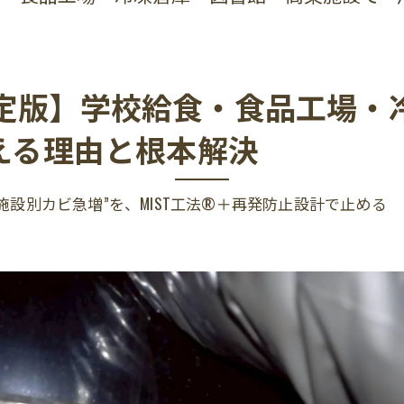
定版】学校給食・食品工場・
える理由と根本解決
設別カビ急増”を、MIST工法®＋再発防止設計で止める