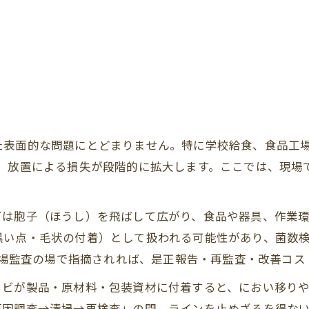
た表面的な問題にとどまりません。特に学校給食、食品工場
は、放置による損失が段階的に拡大します。ここでは、現場
ビは胞子（ほうし）を飛ばして広がり、食品や器具、作業
い点・毛状の付着）として扱われる可能性があり、菌数検
の工場監査の場で指摘されれば、是正報告・再監査・改善コ
カビが製品・原材料・包装資材に付着すると、におい移り
原因調査→清掃→再検査」の間、ラインを止めざるを得な