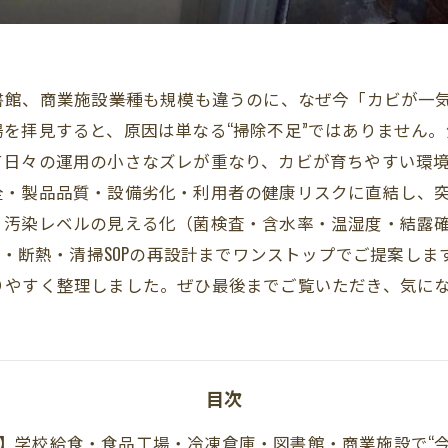
館、商業施設――業種も規模も違うのに、なぜ今「カビが一
を拝見すると、原因は単なる“掃除不足”ではありません
て日々の運用の小さなズレが重なり、カビが育ちやすい環境
全・製品品質・設備劣化・利用者の健康リスクに直結し、
、汚染レベルの見える化（菌検査・含水率・温湿度・結露
換気・断熱・清掃SOPの再設計までワンストップでご提案し
りやすく整理しました。ぜひ最後までご覧いただき、気に
目次
】学校給食・食品工場・冷凍倉庫・図書館・商業施設で“今