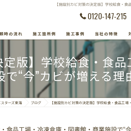
【施設別カビ対策の決定版】学校給食・食品
0120-147-215
頼時の流れ
施工箇所例
施工事例
当社の特徴
カビ除去
決定版】学校給食・食品
防カビ
設で“今”カビが増える理
カビ取り専門
カビトラブル
バスターズ東海
ブログ
【施設別カビ対策の決定版】学校給食・食品工場・
カビ検査
・食品工場・冷凍倉庫・図書館・商業施設で“今