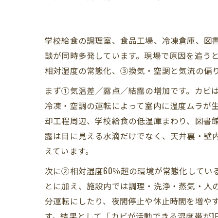
学校給食の調理室、食品工場、冷凍倉庫、図
談が同時多発しています。現場で原因を追うと
相対湿度の常態化、③換気・空調と気流の偏り
まず①気温差／露点／結露の増加です。カビは
冷凍・空調の運転によって室内に温度ムラが
却工程周辺、学校給食の低温庫まわり、図書館
露は目に見える水滴だけでなく、天井裏・壁
えています。
次に②相対湿度60％超の環境が常態化してい
とに加え、施設内では調理・洗浄・蒸気・人
分運転にしたり、夜間停止や休止時間を増やす
す。結果として「カビが活動できる湿度帯が1