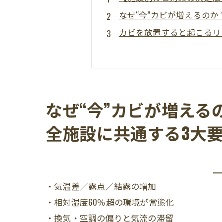
なぜ“今”カビが増えるの
カビを放置すると起こるリ
【施設別① 学校給食】調
【施設別② 食品工場】ラ
【施設別③ 冷凍倉庫】温
【施設別④ 図書館・文
なぜ“今”カビが増える
【施設別⑤ 商業施設】
全施設に共通する3大
根本除去の考え方──“拭
カビバスターズ東海の解決策
無料現地調査・LINE相
・気温差／露点／結露の増加
まとめ
・相対湿度60％超の環境が常態化
・換気・空調の偏りと気流の滞留