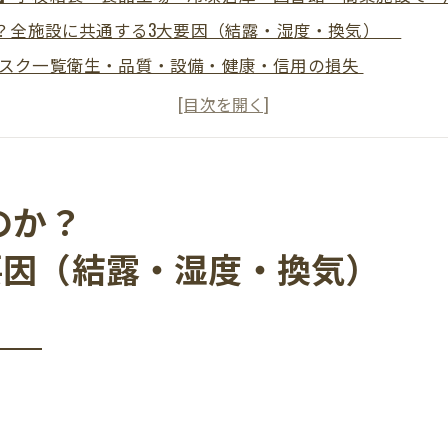
か？全施設に共通する3大要因（結露・湿度・換気）
スク一覧衛生・品質・設備・健康・信用の損失
理室・配膳エリアでカビが出やすい“要注意ゾーン”と原因
イン・天井裏・壁内で進む“見えない汚染”の正体
度差×霜取り×気流でカビが増えるメカニズム
書庫】紙・木・静かな空間ほど危険──カビ臭と資料劣化
のか？
バックヤード・空調・冷ケース周りで起きるカビ連鎖
要因（結露・湿度・換気）
く/漂白するだけ”では戻る理由と正しい除去手順
──MIST工法®＋再発防止設計（除湿・換気・断熱・運用
談の流れ／対応エリア／お問い合わせ（最短スケジュール提示