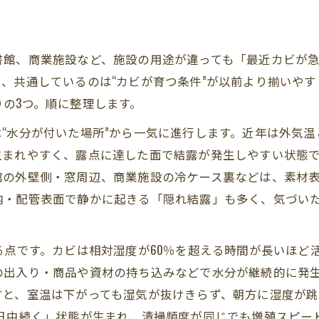
書館、商業施設など、施設の用途が違っても「最近カビが
、共通しているのは“カビが育つ条件”が以前より揃いや
の3つ。順に整理します。
“水分が付いた場所”から一気に進行します。近年は外気
生まれやすく、露点に達した面で結露が発生しやすい状態
の外壁側・窓周辺、商業施設の冷ケース裏などは、素材表
内・配管表面で静かに起きる「隠れ結露」も多く、気づい
る点です。カビは相対湿度が60％を超える時間が長いほど
の出入り・商品や資材の持ち込みなどで水分が継続的に発
と、室温は下がっても湿気が抜けきらず、朝方に湿度が跳ね
日中続く」状態が生まれ、清掃頻度が同じでも増殖スピー