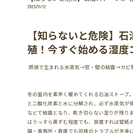
2025/11/12
【知らないと危険】石
殖！今すぐ始める湿度
燃焼で生まれる水蒸気→窓・壁の結露→カビ
冬の室内を素早く暖めてくれる石油ストーブ。
と二酸化炭素と水に分解され、必ず水蒸気が
などで結露となり、乾き切らない湿りが残りま
はうっすら黒ずむ程度でも、放置すれば壁紙
舗・事務所・倉庫でも同様のトラブルが冬季