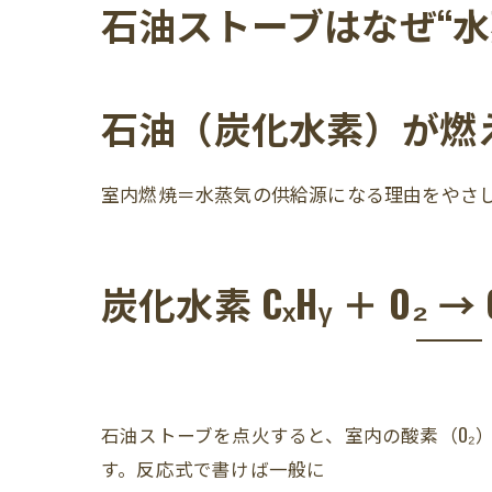
今日からできる運用改善
石油ストーブはなぜ“
石油ストーブの蒸気がク
“結露を作らない”設備
石油（炭化水素）が燃え
発生してしまったカビの“
【無料現地調査】相談の
室内燃焼＝水蒸気の供給源になる理由をやさ
炭化水素 CₓHᵧ ＋ O₂ → 
石油ストーブを点火すると、室内の酸素（O₂）
す。反応式で書けば一般に