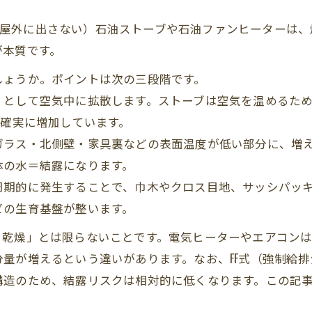
排気を屋外に出さない）石油ストーブや石油ファンヒーター
が本質です。
しょうか。ポイントは次の三段階です。
）として空気中に拡散します。ストーブは空気を温めるた
は確実に増加しています。
ガラス・北側壁・家具裏などの表面温度が低い部分に、増
体の水＝結露になります。
周期的に発生することで、巾木やクロス目地、サッシパッ
ビの生育基盤が整います。
乾燥」とは限らないことです。電気ヒーターやエアコンは
量が増えるという違いがあります。なお、FF式（強制給
構造のため、結露リスクは相対的に低くなります。この記