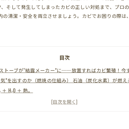
ツ、そして発生してしまったカビの正しい対処まで、プロの
室内の清潔・安全を両立させましょう。カビでお困りの際は
目次
ストーブが“結露メーカー”に──放置すればカビ繁殖！今
気”を出すのか（燃焼の仕組み） 石油（炭化水素）が燃えると
₂ ＋ H₂O ＋ 熱。
（温度と湿度の基礎）
ーン”Top8
クリスト