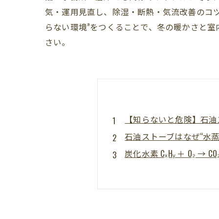
気・運用見直し、除湿・断熱・気流改善のコ
らない環境”をつくることで、冬の暖かさと
さい。
【知らないと危険】石油
石油ストーブはなぜ“水蒸
炭化水素 CₓHᵧ ＋ O₂ → CO
露点・結露・カビの関係
冬に結露しやすい“要注意ゾ
カビ発生のサインチェッ