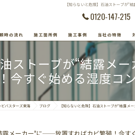
【知らないと危険】石油ストーブが“結
0120-147-215
頼時の流れ
施工箇所例
施工事例
当社の特徴
カビ除去
油ストーブが“結露メー
防カビ
！今すぐ始める湿度コ
カビ取り専門
カビトラブル
カビバスターズ東海
ブログ
【知らないと危険】石油ストーブが“結露メー
カビ検査
結露メーカー”に──放置すればカビ繁殖！今す