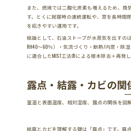
また、燃焼では二酸化炭素も増えるため、換気
す。とくに就寝時の連続運転や、窓を長時間
を招きやすい運用です。
結論として、石油ストーブが水蒸気を出すのは
RH40～60％）・気流づくり・断熱/内窓
に適合したMIST工法®による根本除去＋再
露点・結露・カビの関
室温と表面温度、相対湿度、露点の関係を図
結露とカビを理解する鍵は「露点」です。露