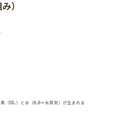
組み）
。
（CO₂）と水（H₂O＝水蒸気）が生まれま