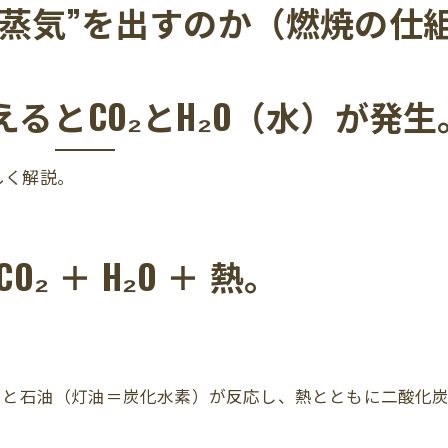
（換気・気流・置き方）
水蒸気”を出すのか（燃焼の仕
ローゼットでカビを発生させる？
改善の選択肢
るとCO₂とH₂O（水）が発生
NG対応”と正しい除去
流れと対応エリア
しく解説。
CO₂ ＋ H₂O ＋ 熱。
と石油（灯油＝炭化水素）が反応し、熱とともに二酸化炭素