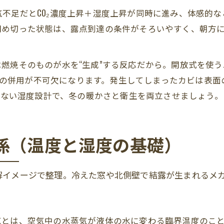
不足だとCO₂濃度上昇＋湿度上昇が同時に進み、体感的
閉め切った状態は、露点到達の条件がそろいやすく、朝方
燃焼そのものが水を“生成”する反応だから。開放式を使
・除湿の併用が不可欠になります。発生してしまったカビは表
発しない湿度設計で、冬の暖かさと衛生を両立させましょう。
係（温度と湿度の基礎）
解イメージで整理。冷えた窓や北側壁で結露が生まれるメ
点とは、空気中の水蒸気が液体の水に変わる臨界温度のこと