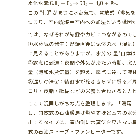
炭化水素 CₓHᵧ ＋ O₂ → CO₂ ＋ H₂O ＋ 熱。
この “H₂O” がまさに水蒸気で、開放式（
つまり、室内燃焼＝室内への加湿という構図
では、なぜそれが結露やカビにつながるので
①水蒸気の発生：燃焼直後は気体の水（湿気
に見えることがありますが、水分の“量”自体
②露点に到達：夜間や外気が冷たい時期、窓
量（飽和水蒸気量）を超え、露点に達して液
③湿りの滞留：結露水が乾ききらずに残る／
コリ・皮脂・紙糊などの栄養と合わさるとカ
ここで混同しがちな点を整理します。「暖房＝
し、開放式の石油暖房は燃やすほど室内の水分
出するタイプは、室内側に水蒸気を戻さない
式の石油ストーブ・ファンヒーターです。