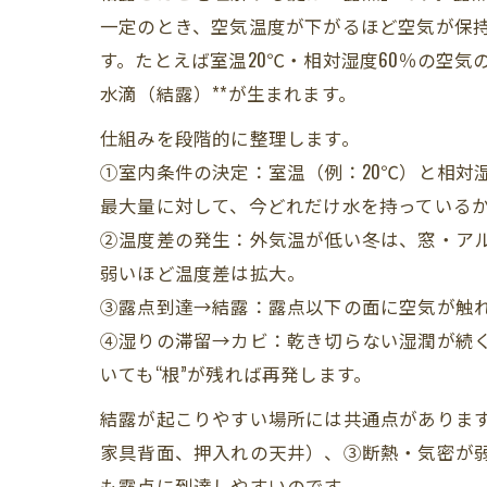
一定のとき、空気温度が下がるほど空気が保
す。たとえば室温20℃・相対湿度60％の空気
水滴（結露）**が生まれます。
仕組みを段階的に整理します。
①室内条件の決定：室温（例：20℃）と相対
最大量に対して、今どれだけ水を持っているか
②温度差の発生：外気温が低い冬は、窓・ア
弱いほど温度差は拡大。
③露点到達→結露：露点以下の面に空気が触
④湿りの滞留→カビ：乾き切らない湿潤が続
いても“根”が残れば再発します。
結露が起こりやすい場所には共通点がありま
家具背面、押入れの天井）、③断熱・気密が
も露点に到達しやすいのです。