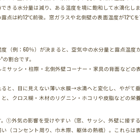
持できる水分量は減り、ある温度を境に飽和して水滴化し
の露点は約12℃前後。窓ガラスや北側壁の表面温度が12℃
湿度（例：60％）が決まると、空気中の水分量と露点温度
”の割合です。
ルミサッシ・柱際・北側外壁コーナー・家具の背面などの
れると、目に見えない薄い水膜→水滴へと変化し、やがて
くと、クロス糊・木材のリグニン・ホコリや皮脂などの栄
す。①外気の影響を受けやすい（窓、サッシ、外壁に接す
弱い（コンセント周り、巾木際、躯体の熱橋）。これらは