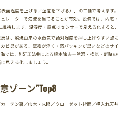
（表面温度を上げる／湿度を下げる）」の二軸で考えます
ュレーターで気流を当てることが有効。設備では、内窓・
％に維持します。温湿度・露点はセンサーで見える化すると、
暖房は、燃焼由来の水蒸気で絶対湿度を押し上げやすい点
やカビ臭がある、壁紙が浮く・窓パッキンが黒いなどのサ
海では、MIST工法®による根本除去＋除湿・換気・断熱
緒に見える化しましょう。
ゾーン”Top8
／カーテン裏／巾木・床際／クローゼット背面／押入れ天