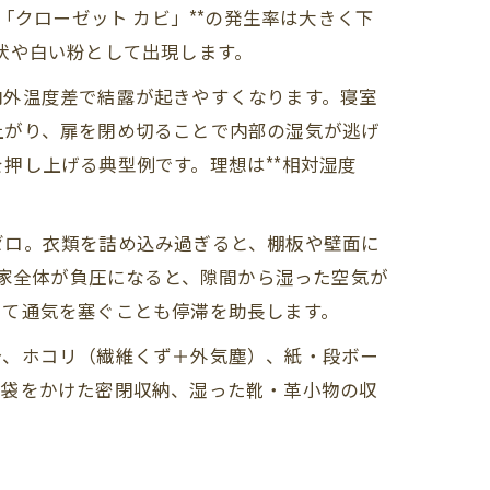
「クローゼット カビ」**の発生率は大きく下
安
状や白い粉として出現します。
”できること
内外温度差で結露が起きやすくなります。寝室
上がり、扉を閉め切ることで内部の湿気が逃げ
押し上げる典型例です。理想は**相対湿度
ゼロ。衣類を詰め込み過ぎると、棚板や壁面に
で家全体が負圧になると、隙間から湿った空気が
して通気を塞ぐことも停滞を助長します。
分、ホコリ（繊維くず＋外気塵）、紙・段ボー
グ袋をかけた密閉収納、湿った靴・革小物の収