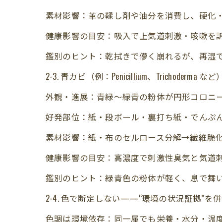
素材影響：革の鞣し剤や油分を消費し、硬化
健康影響の目安：吸入で上気道刺激・咳嗽を
鑑別のヒント：乾拭きで儚く崩れるが、再湿で
2-3. 青カビ（例：Penicillium、Trichoderma など
外観・進展：青緑～緑青の粉体が円形コロニ
好発部位：紙・段ボール・裏打ち紙・でんぷ
素材影響：紙・布のセルロース分解→繊維脆
健康影響の目安：高濃度で刺激性臭気と気道
鑑別のヒント：緑青色の粉体が軽く、息で舞
2-4. 色で断定しない——“環境の状況証拠”を
色調は環境依存：同一属でも栄養・水分・温度で