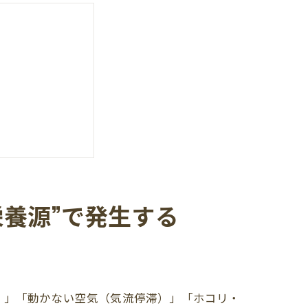
・乾燥不十分）
クロス）
込み防止）
栄養源”で発生する
源を断つ
）」「動かない空気（気流停滞）」「ホコリ・
工夫）