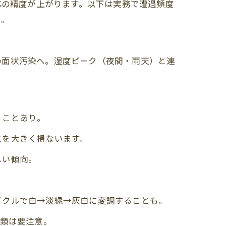
応の精度が上がります。以下は実務で遭遇頻度
）。
の面状汚染へ。湿度ピーク（夜間・雨天）と連
うことあり。
性を大きく損ないます。
しい傾向。
イクルで白→淡緑→灰白に変調することも。
衣類は要注意。