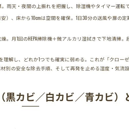
目標。雨天・夜間の上振れを把握し、除湿機やタイマー運転
安）、床から10cmは空間を確保。1日30分の送風や扉の
燥。月1回のHEPA掃除機＋微アルカリ湿拭きで下地清掃
デルを理解し、どれか1つでも確実に弱める。これが「クロー
素材別の安全な除去手順、そして再発を止める湿度・気流
（黒カビ／白カビ／青カビ）