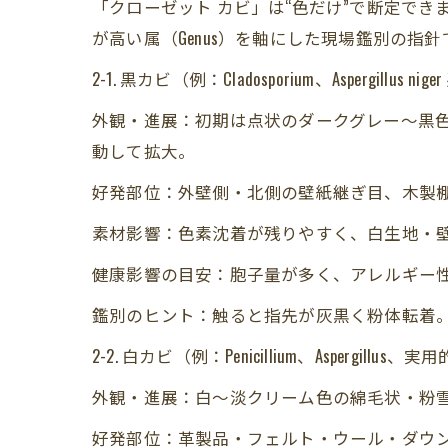
「クローゼット カビ」は“色だけ”で断定で
が高い属（Genus）を軸にした現場鑑別の指
2-1. 黒カビ（例：Cladosporium、Aspergillus nige
外観・進展：初期は点状のダークグレー〜黒
動して拡大。
好発部位：外壁側・北側の壁紙継ぎ目、木製
素材影響：色素沈着が残りやすく、白生地・
健康影響の目安：胞子量が多く、アレルギー
鑑別のヒント：触ると指先が灰黒く粉体転着
2-2. 白カビ（例：Penicillium、Aspergil
外観・進展：白～淡クリーム色の綿毛状・粉
好発部位：革製品・フェルト・ウール・ダウン