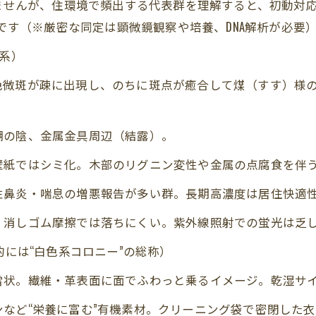
きませんが、住環境で頻出する代表群を理解すると、初動対
針です（※厳密な同定は顕微鏡観察や培養、DNA解析が必要
r 系）
色微斑が疎に出現し、のちに斑点が癒合して煤（すす）様
棚の陰、金属金具周辺（結露）。
壁紙ではシミ化。木部のリグニン変性や金属の点腐食を伴
性鼻炎・喘息の増悪報告が多い群。長期高濃度は居住快適
。消しゴム摩擦では落ちにくい。紫外線照射での蛍光は乏
lus、実用的には“白色系コロニー”の総称）
雪状。繊維・革表面に面でふわっと乗るイメージ。乾湿サ
など“栄養に富む”有機素材。クリーニング袋で密閉した