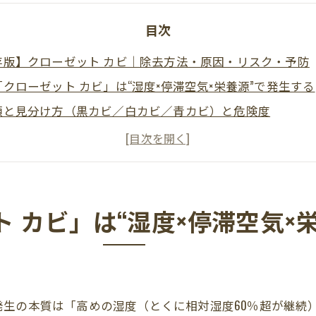
目次
存版】クローゼット カビ｜除去方法・原因・リスク・予防
クローゼット カビ」は“湿度×停滞空気×栄養源”で発生する
類と見分け方（黒カビ／白カビ／青カビ）と危険度
てはいけないNG対応（ハイター・強塩素の乱用・擦りこみ
きる安全な除去手順（素材別：布・ウール・革・木製棚・
要：湿度管理と気流設計（目標RH50–60％、衣類の詰め
全館空調の住宅のクローゼット内カビ
 カビ」は“湿度×停滞空気×
ット内で効果的なおススメ除湿機
ット内の衣服・革製品のカビ
ット内の臭い対策と洗濯ケア：皮脂・汚れの前処理で栄養
発生の本質は「高めの湿度（とくに相対湿度60％超が継続
できる設備レス対策（除湿機／サーキュレーター／換気の