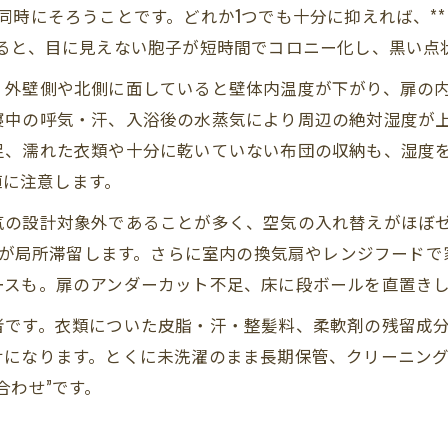
時にそろうことです。どれか1つでも十分に抑えれば、**
せる基準（広がり・素材・体調影響・再発頻度）と費用目
なると、目に見えない胞子が短時間でコロニー化し、黒い点
─「クローゼット カビ」を根本から止めるために“今日から
、外壁側や北側に面していると壁体内温度が下がり、扉の
寝中の呼気・汗、入浴後の水蒸気により周辺の絶対湿度が
、濡れた衣類や十分に乾いていない布団の収納も、湿度を
値に注意します。
気の設計対象外であることが多く、空気の入れ替えがほぼ
湿気が局所滞留します。さらに室内の換気扇やレンジフード
ースも。扉のアンダーカット不足、床に段ボールを直置き
者です。衣類についた皮脂・汗・整髪料、柔軟剤の残留成
サになります。とくに未洗濯のまま長期保管、クリーニン
合わせ”です。