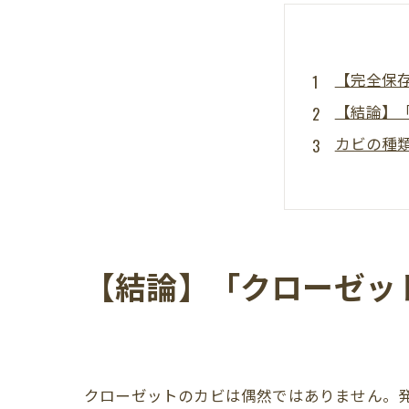
【完全保
【結論】「
カビの種
まずやっ
家庭でで
再発防止の
Z空調 
【結論】「クローゼット
クローゼ
クローゼ
クローゼ
クローゼットのカビは偶然ではありません。
賃貸でも