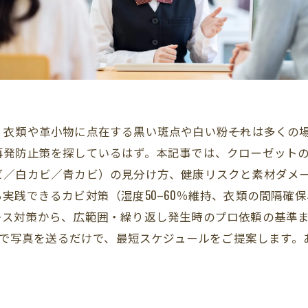
衣類や革小物に点在する黒い斑点や白い粉――それは多くの
再発防止策を探しているはず。本記事では、クローゼット
ビ／白カビ／青カビ）の見分け方、健康リスクと素材ダメ
実践できるカビ対策（湿度50–60％維持、衣類の間隔確
レス対策から、広範囲・繰り返し発生時のプロ依頼の基準
NEで写真を送るだけで、最短スケジュールをご提案します。