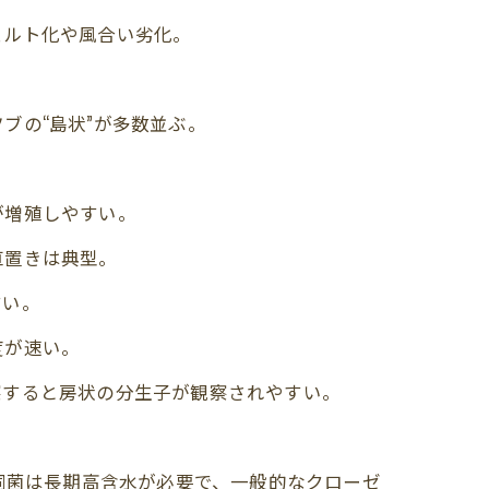
ェルト化や風合い劣化。
。
ブの“島状”が多数並ぶ。
が増殖しやすい。
直置きは典型。
すい。
度が速い。
察すると房状の分生子が観察されやすい。
物（同菌は長期高含水が必要で、一般的なクローゼ