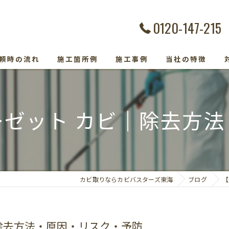
0120-147-215
頼時の流れ
施工箇所例
施工事例
当社の特徴
カビ除去
ゼット カビ｜除去方
防カビ
カビ取り専門
カビトラブル
カビ取りならカビバスターズ東海
ブログ
【
カビ検査
除去方法・原因・リスク・予防