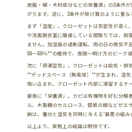
皮脂・糊・木材成分などの栄養源」の3条件が同
プロに任
がります。逆に、3条件が掛け算のように重
まとめ─
まず「湿度」。クローゼットは気密性が高く
や洗面脱衣室に隣接している間取りでは、就
ません。加湿器の過剰運転、雨の日の換気不足
50〜60％**の維持で、夜間〜明け方のピーク
次に「停滞空気」。クローゼットは給気・排
**デッドスペース（無風域）**が生まれ、
吸い込まれ、クローゼット内部に滞留するケ
最後に「栄養源」。カビは有機物を好む分解
ル、木製棚のセルロース、壁紙の糊などがエ
納は、養分と湿気を同時に与える“最悪の組み
以上より、実務上の結論は明快です。