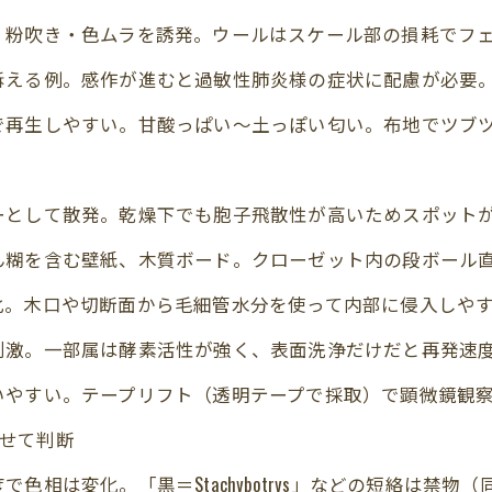
・粉吹き・色ムラを誘発。ウールはスケール部の損耗でフ
訴える例。感作が進むと過敏性肺炎様の症状に配慮が必要
再生しやすい。甘酸っぱい～土っぽい匂い。布地でツブツ
）
ーとして散発。乾燥下でも胞子飛散性が高いためスポット
ん糊を含む壁紙、木質ボード。クローゼット内の段ボール
化。木口や切断面から毛細管水分を使って内部に侵入しや
刺激。一部属は酵素活性が強く、表面洗浄だけだと再発速
いやすい。テープリフト（透明テープで採取）で顕微鏡観
併せて判断
色相は変化。「黒＝Stachybotrys」などの短絡は禁