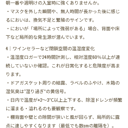
朝一番や週明けの入室時に強くありませんか。
・マスクを外した瞬間や、無人時間が長かった後に感じ
るにおいは、換気不足と繁殖のサインです。
・においが「場所によって強弱がある」場合、背面や床
下など局所的な発生源が潜んでいます。
4｜ワインセラーなど閉鎖空間の温湿度変化
・温湿度ロガーで24時間計測し、相対湿度60％以上が連
続していないか確認。これが日常化すると危険度が高ま
ります。
・ドアガスケット周りの結露、ラベルのふやけ、木箱の
湿気臭は“湿り過ぎ”の黄信号。
・日内で温度が±2〜3℃以上上下する、除湿ドレンが頻繁
に溜まる・溢れるのも要観察です。
・棚背面や壁との隙間が狭いと風が回らず、局所的に露
点に達しやすくなります（最低でも数cmの離隔を）。