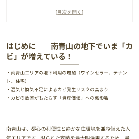
はじめに──南青山の地下でいま「カビ」が増
えている！
南青山の地下空間の特徴──なぜカビが発生し
やすいのか
はじめに──南青山の地下でいま「カ
カビを放置するとどうなる？
ビ」が増えている！
カビ発生の“サイン”を見逃さない！
まずは現地調査がカギ！東海・東京支店の無料
・南青山エリアの地下利用の増加（ワインセラー、テナン
診断
ト、住宅）
MIST工法®で根本除去地下特有のカビをしっか
・湿気と換気不足によるカビ発生リスクの高まり
り撃退
・カビの放置がもたらす「資産価値」への悪影響
再発防止の決め手！
まとめ地下カビ対策は「早期対応＋再発防止」
がカギ！
南青山は、都心の利便性と静かな住環境を兼ね備えた人
気エリアです。限られた容積を最大限活用するため、最