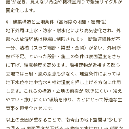
露”が起き、見えない背面や機械室周りで繁殖サイクルが
固定化します。
4｜建築構造と立地条件（高湿度の地盤・密閉性）
地下外周は止水・防水・耐水化により高気密化され、外
部への放湿経路は極端に制限されます。断熱連続性が不
十分、熱橋（スラブ端部・梁型・金物）が多い、外周断
熱が不足、といった設計・施工の条件は表面温度をさら
に下げ、結露頻度を高めます。隣接建物が近接する都心
立地では日射・風の恩恵も少なく、地盤条件によっては
地下水位や地中含水も相対湿度を押し上げる方向に作用
します。これらの構造・立地の前提が“乾きにくい・冷え
やすい・抜けにくい”環境を作り、カビにとって好適な生
育帯を恒常化させます。
以上の要因が重なることで、南青山の地下空間は“少しず
つ湿る → 表面温度が下がる → 換気で抜けない → 背面か