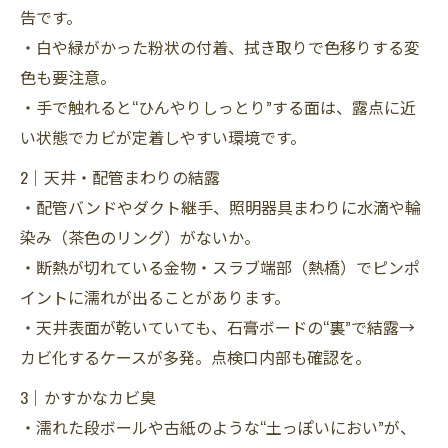
告です。
・白や緑がかった粉状の付着、拭き取りで色移りする変
色も要注意。
・手で触れると“ひんやりしっとり”する面は、露点に近
い状態でカビが定着しやすい環境です。
2｜天井・配管まわりの結露
・配管バンドやダクト継手、照明器具まわりに水滴や輪
染み（茶色のリング）がないか。
・断熱が切れている金物・スラブ端部（熱橋）でピンポ
イントに濡れが出ることがあります。
・天井表面が乾いていても、石膏ボードの“裏”で結露→
カビ化するケースが多発。点検口内部も確認を。
3｜かすかなカビ臭
・濡れた段ボールや古紙のような“土っぽいにおい”が、