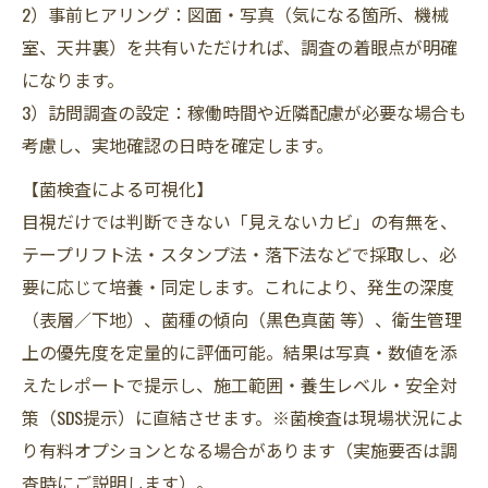
2）事前ヒアリング：図面・写真（気になる箇所、機械
室、天井裏）を共有いただければ、調査の着眼点が明確
になります。
3）訪問調査の設定：稼働時間や近隣配慮が必要な場合も
考慮し、実地確認の日時を確定します。
【菌検査による可視化】
目視だけでは判断できない「見えないカビ」の有無を、
テープリフト法・スタンプ法・落下法などで採取し、必
要に応じて培養・同定します。これにより、発生の深度
（表層／下地）、菌種の傾向（黒色真菌 等）、衛生管理
上の優先度を定量的に評価可能。結果は写真・数値を添
えたレポートで提示し、施工範囲・養生レベル・安全対
策（SDS提示）に直結させます。※菌検査は現場状況によ
り有料オプションとなる場合があります（実施要否は調
査時にご説明します）。