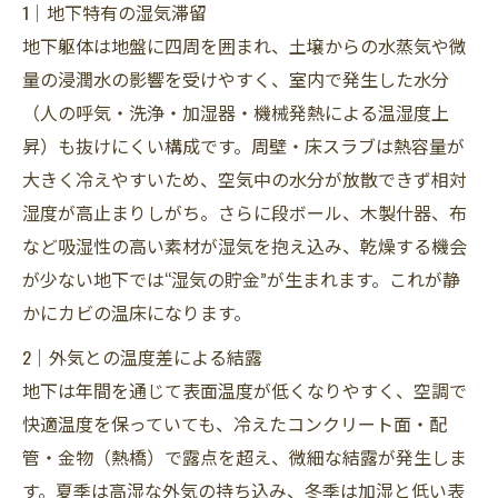
1｜地下特有の湿気滞留
地下躯体は地盤に四周を囲まれ、土壌からの水蒸気や微
量の浸潤水の影響を受けやすく、室内で発生した水分
（人の呼気・洗浄・加湿器・機械発熱による温湿度上
昇）も抜けにくい構成です。周壁・床スラブは熱容量が
大きく冷えやすいため、空気中の水分が放散できず相対
湿度が高止まりしがち。さらに段ボール、木製什器、布
など吸湿性の高い素材が湿気を抱え込み、乾燥する機会
が少ない地下では“湿気の貯金”が生まれます。これが静
かにカビの温床になります。
2｜外気との温度差による結露
地下は年間を通じて表面温度が低くなりやすく、空調で
快適温度を保っていても、冷えたコンクリート面・配
管・金物（熱橋）で露点を超え、微細な結露が発生しま
す。夏季は高湿な外気の持ち込み、冬季は加湿と低い表