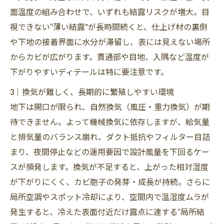
面温度の組み合わせで、いずれも結露リスクが増大。目
視できない“薄い結露”が長時間続くと、仕上げ材の裏側
や下地の接着界面に水分が滞留し、表には見えない場所
からカビが広がります。貫通部や目地、入隅など温度が
下がりやすいディテールは特に要注意です。
3｜換気が難しく、長期的に繁殖しやすい環境
地下は開口が限られ、自然換気（風圧・重力換気）が期
待できません。よって機械換気に依存しますが、給気量
と排気量のバランス崩れ、ダクト抵抗やフィルター目詰
まり、夜間停止などの運用要因で設計風量を下回るケー
スが頻発します。換気が不足すると、上がった相対湿度
が下がりにくく、カビ胞子の発芽・成長が持続。さらに
局所空調やスポット冷却により、空間内で温湿度ムラが
発生すると、冷えた表面付近だけ露点に達する“局所結