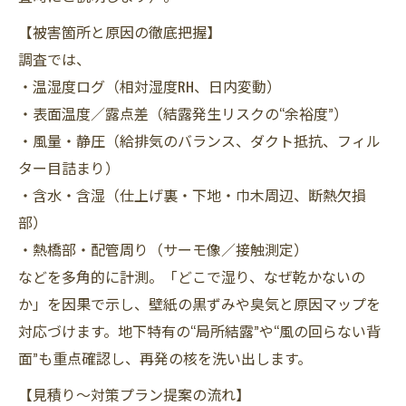
【被害箇所と原因の徹底把握】
調査では、
・温湿度ログ（相対湿度RH、日内変動）
・表面温度／露点差（結露発生リスクの“余裕度”）
・風量・静圧（給排気のバランス、ダクト抵抗、フィル
ター目詰まり）
・含水・含湿（仕上げ裏・下地・巾木周辺、断熱欠損
部）
・熱橋部・配管周り（サーモ像／接触測定）
などを多角的に計測。「どこで湿り、なぜ乾かないの
か」を因果で示し、壁紙の黒ずみや臭気と原因マップを
対応づけます。地下特有の“局所結露”や“風の回らない背
面”も重点確認し、再発の核を洗い出します。
【見積り〜対策プラン提案の流れ】