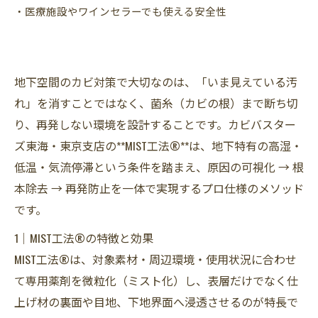
・医療施設やワインセラーでも使える安全性
地下空間のカビ対策で大切なのは、「いま見えている汚
れ」を消すことではなく、菌糸（カビの根）まで断ち切
り、再発しない環境を設計することです。カビバスター
ズ東海・東京支店の**MIST工法®**は、地下特有の高湿・
低温・気流停滞という条件を踏まえ、原因の可視化 → 根
本除去 → 再発防止を一体で実現するプロ仕様のメソッド
です。
1｜MIST工法®の特徴と効果
MIST工法®は、対象素材・周辺環境・使用状況に合わせ
て専用薬剤を微粒化（ミスト化）し、表層だけでなく仕
上げ材の裏面や目地、下地界面へ浸透させるのが特長で