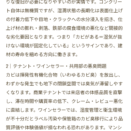
りな復旧が必要になりやすいのが実情です。コンクリー
ト自体は無機質ですが、湿潤状態の長期化は表面仕上げ
の付着力低下や目地・クラックへの水分浸入を招き、仕
上げ材の膨れ・剥落、鉄部の腐食環境の悪化など間接的
な劣化要因となります。つまり「カビがある＝湿気が抜
けない環境が固定化している」というサインであり、建
材の寿命を縮める方向に働きます。
2｜テナント・ワインセラー・共用部の悪臭問題
カビは揮発性有機化合物（いわゆるカビ臭）を放出し、
わずかな発生でも地下の閉鎖空間では臭気が滞留しやす
くなります。商業テナントでは来店者の体感品質を直撃
し、滞在時間や購買率の低下、クレーム・レビュー悪化
に直結します。ワインセラーでは、湿度管理と衛生環境
が不十分だとラベル汚染や保管箱のカビ臭移行により品
質評価や体験価値が損なわれる恐れがあります。マンシ