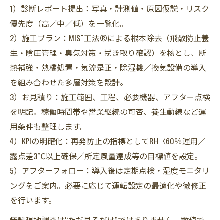
1）診断レポート提出：写真・計測値・原因仮説・リスク
優先度（高／中／低）を一覧化。
2）施工プラン：MIST工法®による根本除去（飛散防止養
生・陰圧管理・臭気対策・拭き取り確認）を核とし、断
熱補強・熱橋処置・気流是正・除湿機／換気設備の導入
を組み合わせた多層対策を設計。
3）お見積り：施工範囲、工程、必要機器、アフター点検
を明記。稼働時間帯や営業継続の可否、養生動線など運
用条件も整理します。
4）KPIの明確化：再発防止の指標としてRH〈60％運用／
露点差3℃以上確保／所定風量達成等の目標値を設定。
5）アフターフォロー：導入後は定期点検・湿度モニタリ
ングをご案内。必要に応じて運転設定の最適化や微修正
を行います。
――無料現地調査は“ただ見るだけ”ではありません。数値で