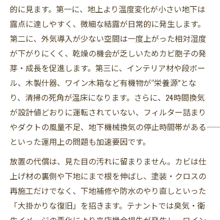
的に見ます。第一に、地上より温度変化が小さい地下は
露点に達しやすく、微細な結露が日常的に発生します。
第二に、外気導入が少ない空間は一度上がった相対湿度
が下がりにくく、乾燥の機会が乏しいためカビ胞子の発
芽・成長を促進します。第三に、インテリア材や段ボー
ル、木製什器、ワイン木箱など有機物が“栄養源”とな
り、清掃の死角が温床になります。さらに、24時間換気
が設計値どおりに運転されていない、フィルター詰まり
やダクトの風量不足、地下機械換気の停止時間帯がある――
といった運用上の問題も加速要因です。
放置の代償は、見た目の汚れに留まりません。カビは仕
上げ材の裏側や下地にまで根を伸ばし、塗装・クロスの
再施工だけでなく、下地補修や防水のやり直しといった
「大掛かりな復旧」を招きます。テナントでは臭気・衛
生イメージの悪化により来店機会損失が発生し、ワイン