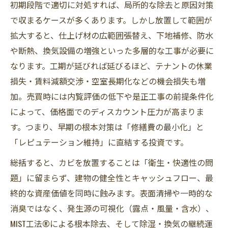
初期段階で適切に対処すれば、局所的な除去と原因対策
で収まるケースが多くあります。しかし放置して範囲が
拡大すると、仕上げ材の広範囲張替え、下地補修、防水
や断熱、換気設備の増強といった多層的な工事が必要に
なります。工期が延びれば延びるほど、テナントの休業
損失・賃料減額交渉・空室長期化などの機会損失も増
加。売買時には内覧評価の低下や是正工事の前提条件化
によって、価格面でのディスカウント圧力が高まりま
す。つまり、早期の根本対策は「修繕費の最小化」と
「レピュテーション維持」に直結する投資です。
――総括すると、カビを放置することは「衛生・快適性の問
題」に留まらず、建物の健全性とキャッシュフロー、最
終的な資産価値を同時に蝕みます。表面清掃や一時的な
消臭ではなく、発生源の可視化（露点・風量・含水）、
MIST工法®による根本除去、そして除湿・換気の継続運