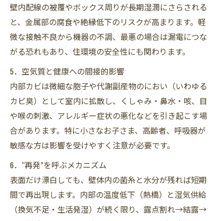
壁内配線の被覆やボックス周りが長期湿潤にさらされる
と、金属部の腐食や絶縁低下のリスクが高まります。軽
微な接触不良から機器の不調、最悪の場合は漏電につな
がる恐れもあり、住環境の安全性にも関わります。
5．空気質と健康への間接的影響
内部カビは微細な胞子や代謝副産物のにおい（いわゆる
カビ臭）として室内に拡散し、くしゃみ・鼻水・咳、目
や喉の刺激、アレルギー症状の悪化などを引き起こす場
合があります。特に小さなお子さま、高齢者、呼吸器が
敏感な方は影響を受けやすく注意が必要です。
6．“再発”を呼ぶメカニズム
表面だけ漂白しても、壁体内の菌糸と水分が残れば短期
間で再出現します。内部の温度低下（熱橋）と湿気供給
（換気不足・生活発湿）が続く限り、露点割れ→結露→