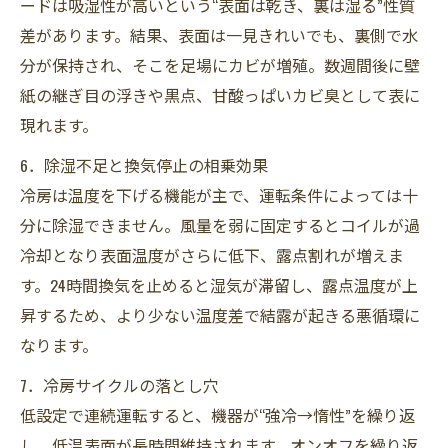
ードは吸湿性が高いという“表面は乾き、裏は湿る”性質
差があります。結果、表面は一見きれいでも、裏側で水
分が保持され、そこを足場にカビが増殖。数週間後に壁
紙の継ぎ目の浮きや黒点、甘酸っぱいカビ臭として表に
現れます。
6．除湿不足と換気停止の相乗効果
冷房は温度を下げる機能が主で、運転条件によっては十
分に除湿できません。風量を弱に固定するとコイルが過
冷却となり表面温度がさらに低下、露点割れが増えま
す。24時間換気を止めると湿気が滞留し、露点温度が上
昇するため、より少ない温度差で結露が起きる悪循環に
なります。
7．冷房サイクルの落とし穴
低設定で連続運転すると、機器が“強冷→惰性”を繰り返
し、低温表面が長時間維持されます。オンオフを繰り返