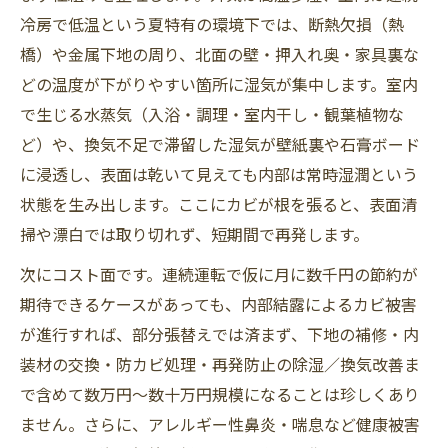
冷房で低温という夏特有の環境下では、断熱欠損（熱
橋）や金属下地の周り、北面の壁・押入れ奥・家具裏な
どの温度が下がりやすい箇所に湿気が集中します。室内
で生じる水蒸気（入浴・調理・室内干し・観葉植物な
ど）や、換気不足で滞留した湿気が壁紙裏や石膏ボード
に浸透し、表面は乾いて見えても内部は常時湿潤という
状態を生み出します。ここにカビが根を張ると、表面清
掃や漂白では取り切れず、短期間で再発します。
次にコスト面です。連続運転で仮に月に数千円の節約が
期待できるケースがあっても、内部結露によるカビ被害
が進行すれば、部分張替えでは済まず、下地の補修・内
装材の交換・防カビ処理・再発防止の除湿／換気改善ま
で含めて数万円～数十万円規模になることは珍しくあり
ません。さらに、アレルギー性鼻炎・喘息など健康被害