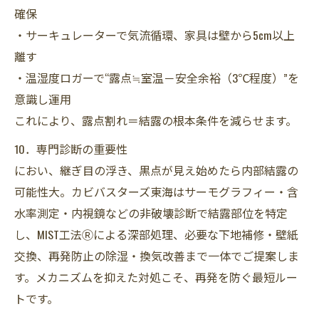
確保
・サーキュレーターで気流循環、家具は壁から5cm以上
離す
・温湿度ロガーで“露点≒室温－安全余裕（3℃程度）”を
意識し運用
これにより、露点割れ＝結露の根本条件を減らせます。
10．専門診断の重要性
におい、継ぎ目の浮き、黒点が見え始めたら内部結露の
可能性大。カビバスターズ東海はサーモグラフィー・含
水率測定・内視鏡などの非破壊診断で結露部位を特定
し、MIST工法Ⓡによる深部処理、必要な下地補修・壁紙
交換、再発防止の除湿・換気改善まで一体でご提案しま
す。メカニズムを抑えた対処こそ、再発を防ぐ最短ルー
トです。