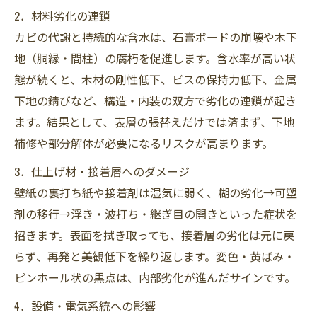
2．材料劣化の連鎖
カビの代謝と持続的な含水は、石膏ボードの崩壊や木下
地（胴縁・間柱）の腐朽を促進します。含水率が高い状
態が続くと、木材の剛性低下、ビスの保持力低下、金属
下地の錆びなど、構造・内装の双方で劣化の連鎖が起き
ます。結果として、表層の張替えだけでは済まず、下地
補修や部分解体が必要になるリスクが高まります。
3．仕上げ材・接着層へのダメージ
壁紙の裏打ち紙や接着剤は湿気に弱く、糊の劣化→可塑
剤の移行→浮き・波打ち・継ぎ目の開きといった症状を
招きます。表面を拭き取っても、接着層の劣化は元に戻
らず、再発と美観低下を繰り返します。変色・黄ばみ・
ピンホール状の黒点は、内部劣化が進んだサインです。
4．設備・電気系統への影響