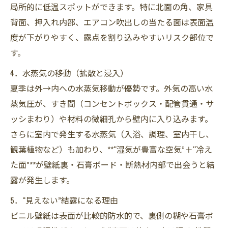
局所的に低温スポットができます。特に北面の角、家具
背面、押入れ内部、エアコン吹出しの当たる面は表面温
度が下がりやすく、露点を割り込みやすいリスク部位で
す。
4．水蒸気の移動（拡散と浸入）
夏季は外→内への水蒸気移動が優勢です。外気の高い水
蒸気圧が、すき間（コンセントボックス・配管貫通・サ
ッシまわり）や材料の微細孔から壁内に入り込みます。
さらに室内で発生する水蒸気（入浴、調理、室内干し、
観葉植物など）も加わり、**“湿気が豊富な空気”＋“冷え
た面”**が壁紙裏・石膏ボード・断熱材内部で出会うと結
露が発生します。
5．“見えない”結露になる理由
ビニル壁紙は表面が比較的防水的で、裏側の糊や石膏ボ