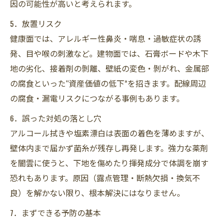
因の可能性が高いと考えられます。
5．放置リスク
健康面では、アレルギー性鼻炎・喘息・過敏症状の誘
発、目や喉の刺激など。建物面では、石膏ボードや木下
地の劣化、接着剤の剝離、壁紙の変色・剝がれ、金属部
の腐食といった“資産価値の低下”を招きます。配線周辺
の腐食・漏電リスクにつながる事例もあります。
6．誤った対処の落とし穴
アルコール拭きや塩素漂白は表面の着色を薄めますが、
壁体内まで届かず菌糸が残存し再発します。強力な薬剤
を闇雲に使うと、下地を傷めたり揮発成分で体調を崩す
恐れもあります。原因（露点管理・断熱欠損・換気不
良）を解かない限り、根本解決にはなりません。
7．まずできる予防の基本