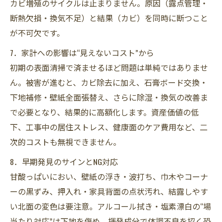
カビ増殖のサイクルは止まりません。原因（露点管理・
断熱欠損・換気不足）と結果（カビ）を同時に断つこと
が不可欠です。
7．家計への影響は“見えないコスト”から
初期の表面清掃で済ませるほど問題は単純ではありませ
ん。被害が進むと、カビ除去に加え、石膏ボード交換・
下地補修・壁紙全面張替え、さらに除湿・換気の改善ま
で必要となり、結果的に高額化します。資産価値の低
下、工事中の居住ストレス、健康面のケア費用など、二
次的コストも無視できません。
8．早期発見のサインとNG対応
甘酸っぱいにおい、壁紙の浮き・波打ち、巾木やコーナ
ーの黒ずみ、押入れ・家具背面の点状汚れ、結露しやす
い北面の変色は要注意。アルコール拭き・塩素漂白の“場
当たり対応”は下地を傷め、揮発成分で体調不良を招く恐