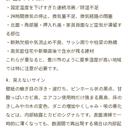
・設定温度を下げすぎた連続冷房／除湿不足
・24時間換気の停止、換気量不足、換気経路の閉塞
・北面・角部屋・押入れ奥・家具背面など空気が滞留す
る部位
・断熱欠損や気流止め不良、サッシ周りや柱梁の熱橋
・高気密住宅や新築直後で含水が残る建材
これらが重なると、豊川市のように夏季湿度が高い地域
では特に注意が必要です。
4．見えないサイン
壁紙の継ぎ目の浮き・波打ち、ピンホール状の黒点、甘
酸っぱいカビ臭、エアコン使用時だけ強まる異臭、床の
きしみや巾木の変色、ダニの増加やくしゃみ・咳の悪化
などは、内部結露とカビのシグナルです。表面清掃で一
時的に薄くなっても、数週間で再出現する場合は内部起