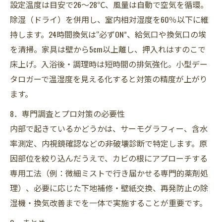
設定温度は目安で26～28℃、風量は自動で空気を循環。
除湿（ドライ）を併用し、室内相対湿度を60％以下に維
持します。24時間換気は“必ずON”、給気口や換気口の埃
を清掃。家具は壁から5cm以上離し、押入れはすのこで
床上げ。入浴後・調理時は短時間の排気強化。小型デー
タロガーで温湿度を見える化すると対策の精度が上がり
ます。
8．専門調査とプロ対策の必要性
内部で起きているかどうかは、サーモグラフィー、含水
率測定、内視鏡確認などの非破壊診断で特定します。原
因部位を絞り込んだうえで、カビの根にアプローチする
専用工法（例：微細ミストで行き届かせる専門的薬剤処
理）、必要に応じた下地補修・壁紙交換、再発防止の除
湿機・換気改善までを一体で実施することが重要です。