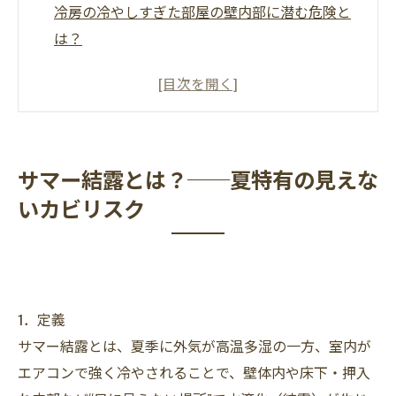
冷房の冷やしすぎた部屋の壁内部に潜む危険と
は？
サマー結露とは？──夏特有の見えないカビリ
スク
夏のエアコン。切らずに連続運転。電気代も節
約？！ その代償は大きい？！
サマー結露とは？──夏特有の見えな
エアコン冷房による「冷やしすぎ」が結露を招
いカビリスク
く仕組み
壁の内部で進行するカビ被害の恐ろしさ
愛知県豊川市で実際に発生したカビ被害
放置するとどうなる？健康被害と建物劣化リス
1．定義
ク
サマー結露とは、夏季に外気が高温多湿の一方、室内が
表面掃除では不十分！内部に根を張るカビの厄
エアコンで強く冷やされることで、壁体内や床下・押入
介さ