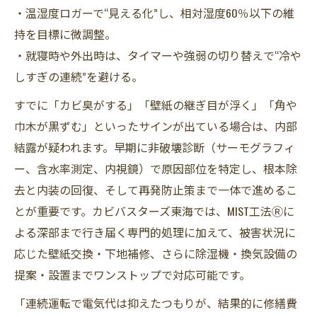
・温湿度ロガーで“見える化”し、相対湿度60％以下の維
持を目標に微調整。
・就寝時や外出時は、タイマーや強弱の切り替えで“冷や
しすぎの連続”を避ける。
すでに「カビ臭がする」「壁紙の継ぎ目が浮く」「角や
巾木が黒ずむ」といったサインが出ている場合は、内部
結露が疑われます。早期に非破壊診断（サーモグラフィ
ー、含水率測定、内視鏡）で原因部位を特定し、根本除
去と内装の回復、そして再発防止策まで一体で進めるこ
とが重要です。カビバスターズ東海では、MIST工法Ⓡに
よる深部まで行き届く専門的処理に加えて、被害状況に
応じた壁紙交換・下地補修、さらに除湿機・換気設備の
提案・設置までワンストップで対応可能です。
「連続運転で電気代は抑えたつもりが、結果的に修繕費