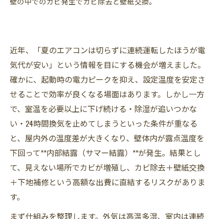
壁の中でのカビ発生でカビ除去と壁紙交換。
近年、「夏のエアコンは切らずに連続運転したほうが電
気代が安い」という情報を目にする機会が増えました。
確かに、起動時の電力ピークを抑え、設定温度を安定さ
せることで効率が良くなる場面はあります。しかし一方
で、室温を必要以上に下げ続ける・除湿が追いつかな
い・24時間換気を止めてしまうといった条件が重なる
と、屋内外の温度差が大きくなり、壁体内が露点温度を
下回って**内部結露（サマー結露）**が発生。結果とし
て、見えない場所でカビが増殖し、カビ除去＋壁紙交換
＋下地補修という高額な出費に直結するリスクがありま
す。
まず仕組みを整理します。外気は高温多湿、室内は連続