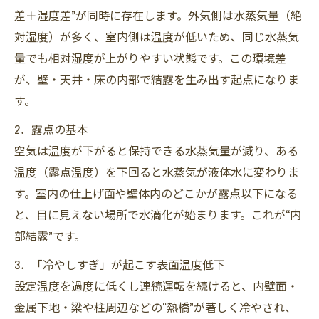
差＋湿度差”が同時に存在します。外気側は水蒸気量（絶
対湿度）が多く、室内側は温度が低いため、同じ水蒸気
量でも相対湿度が上がりやすい状態です。この環境差
が、壁・天井・床の内部で結露を生み出す起点になりま
す。
2．露点の基本
空気は温度が下がると保持できる水蒸気量が減り、ある
温度（露点温度）を下回ると水蒸気が液体水に変わりま
す。室内の仕上げ面や壁体内のどこかが露点以下になる
と、目に見えない場所で水滴化が始まります。これが“内
部結露”です。
3．「冷やしすぎ」が起こす表面温度低下
設定温度を過度に低くし連続運転を続けると、内壁面・
金属下地・梁や柱周辺などの“熱橋”が著しく冷やされ、