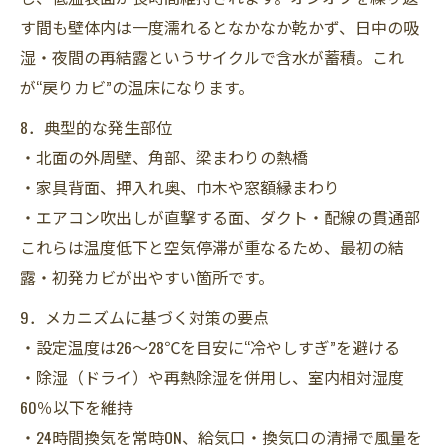
す間も壁体内は一度濡れるとなかなか乾かず、日中の吸
湿・夜間の再結露というサイクルで含水が蓄積。これ
が“戻りカビ”の温床になります。
8．典型的な発生部位
・北面の外周壁、角部、梁まわりの熱橋
・家具背面、押入れ奥、巾木や窓額縁まわり
・エアコン吹出しが直撃する面、ダクト・配線の貫通部
これらは温度低下と空気停滞が重なるため、最初の結
露・初発カビが出やすい箇所です。
9．メカニズムに基づく対策の要点
・設定温度は26～28℃を目安に“冷やしすぎ”を避ける
・除湿（ドライ）や再熱除湿を併用し、室内相対湿度
60％以下を維持
・24時間換気を常時ON、給気口・換気口の清掃で風量を