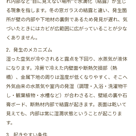
れ内部など“目に見えない場所”で水滴化（結露）が生じ
カビバスターズ東海のMIST工法Ⓡによる根本除
る現象を指します。冬の窓ガラスの結露と違い、発生箇
去
所が壁の内部や下地材の裏側であるため発見が遅れ、気
壁紙交換施工も一貫対応できる安心のサービス
づいたときにはカビが広範囲に広がっていることが少な
体制
くありません。
【対応エリア】豊橋市・豊川市をはじめ愛知県
2．発生のメカニズム
全域静岡県西部・浜松市などカビ問題はカビバ
湿った空気が冷やされると露点を下回り、水蒸気が液体
スターズ東海へ！
になります。冷房で冷えた内壁面や断熱欠損部（熱
橋）、金属下地の周りは温度が低くなりやすく、そこへ
外気由来の水蒸気や室内の発湿（調理・入浴・洗濯物干
し・観葉植物・水槽など）が合わさると、壁紙の裏や石
膏ボード、断熱材内部で結露が起きます。表面は乾いて
見えても、内部は常に湿潤状態ということが起こりま
す。
3．起きやすい条件