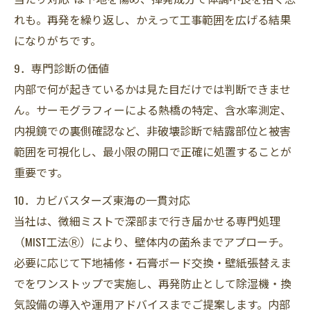
れも。再発を繰り返し、かえって工事範囲を広げる結果
になりがちです。
9．専門診断の価値
内部で何が起きているかは見た目だけでは判断できませ
ん。サーモグラフィーによる熱橋の特定、含水率測定、
内視鏡での裏側確認など、非破壊診断で結露部位と被害
範囲を可視化し、最小限の開口で正確に処置することが
重要です。
10．カビバスターズ東海の一貫対応
当社は、微細ミストで深部まで行き届かせる専門処理
（MIST工法Ⓡ）により、壁体内の菌糸までアプローチ。
必要に応じて下地補修・石膏ボード交換・壁紙張替えま
でをワンストップで実施し、再発防止として除湿機・換
気設備の導入や運用アドバイスまでご提案します。内部