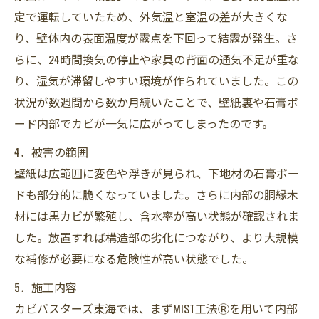
定で運転していたため、外気温と室温の差が大きくな
り、壁体内の表面温度が露点を下回って結露が発生。さ
らに、24時間換気の停止や家具の背面の通気不足が重な
り、湿気が滞留しやすい環境が作られていました。この
状況が数週間から数か月続いたことで、壁紙裏や石膏ボ
ード内部でカビが一気に広がってしまったのです。
4．被害の範囲
壁紙は広範囲に変色や浮きが見られ、下地材の石膏ボー
ドも部分的に脆くなっていました。さらに内部の胴縁木
材には黒カビが繁殖し、含水率が高い状態が確認されま
した。放置すれば構造部の劣化につながり、より大規模
な補修が必要になる危険性が高い状態でした。
5．施工内容
カビバスターズ東海では、まずMIST工法Ⓡを用いて内部