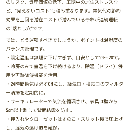
のリスク、資産価値の低下、工期中の居住ストレスな
ど、“見えないコスト”も積み重なります。電気代の節約
効果を上回る潜在コストが潜んでいる――これが連続運転
の“落とし穴”です。
では、どう運転すべきでしょうか。ポイントは温湿度の
バランス管理です。
・設定温度は無理に下げすぎず、目安として26～28℃。
・冷房のみで室温を下げ続けるより、除湿（ドライ）併
用や再熱除湿機能を活用。
・24時間換気は必ずONにし、給気口・換気口のフィルタ
ー清掃を定期的に。
・サーキュレーターで気流を循環させ、家具は壁から
5cm以上離して背面結露を防止。
・押入れやクローゼットはすのこ・スリット棚で床上げ
し、湿気の逃げ道を確保。