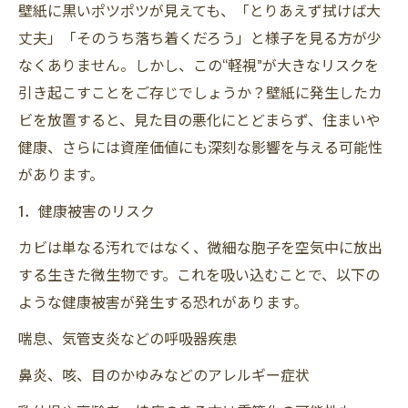
壁紙に黒いポツポツが見えても、「とりあえず拭けば大
壁の中のカビが壁紙に。。。
丈夫」「そのうち落ち着くだろう」と様子を見る方が少
クローゼットの壁紙に黒カビ！カビ対策に除湿
なくありません。しかし、この“軽視”が大きなリスクを
機「カライエ」のご紹介
引き起こすことをご存じでしょうか？壁紙に発生したカ
寝室の壁紙に黒カビ！カビ除去とカビ対策と
ビを放置すると、見た目の悪化にとどまらず、住まいや
は？
健康、さらには資産価値にも深刻な影響を与える可能性
があります。
玄関の壁紙に黒カビ！カビ除去専門業者に依頼
する！
1．健康被害のリスク
別荘・セカンドハウスの壁紙のカビ除去とカビ
カビは単なる汚れではなく、微細な胞子を空気中に放出
対策
する生きた微生物です。これを吸い込むことで、以下の
カビ取り業者を選ぶ際のチェックポイント愛知
ような健康被害が発生する恐れがあります。
県・三重県・静岡県編
喘息、気管支炎などの呼吸器疾患
カビバスターズ東海は東京支店で関東エリアに
鼻炎、咳、目のかゆみなどのアレルギー症状
対応