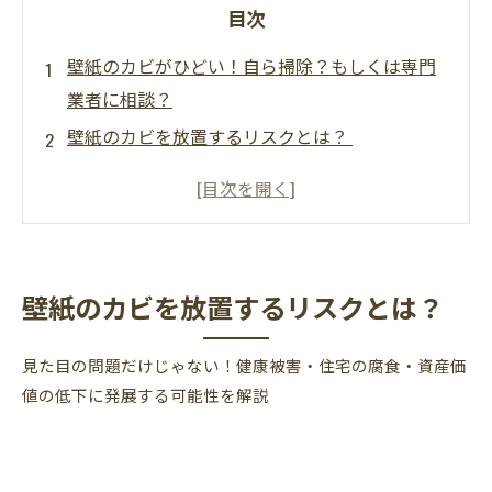
目次
壁紙のカビがひどい！自ら掃除？もしくは専門
業者に相談？
壁紙のカビを放置するリスクとは？
自分で掃除する前に知っておくべき4つの注意
点
壁紙の裏側や石膏ボード内部までカビが進
行！？
壁紙のカビを放置するリスクとは？
カビ臭・アレルギー・咳…見えないカビが健康に
与える影響とは？
見た目の問題だけじゃない！健康被害・住宅の腐食・資産価
カビバスターズ東海は内装工事の東海装美のカ
値の低下に発展する可能性を解説
ビ取り部署なので、壁紙交換とカビ取りを同時
施工可能
猛暑の際のカビ対策とは？