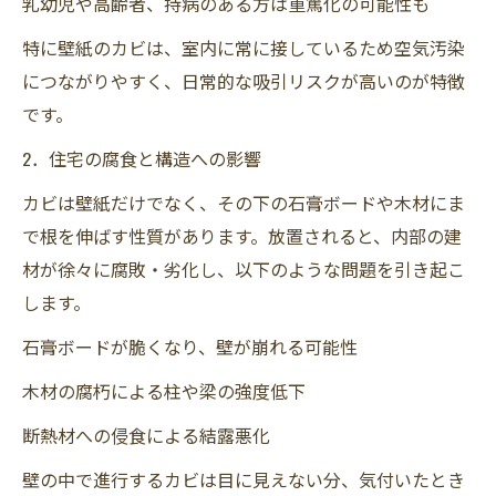
カビバスターズ東海の無料現地調査でカビの“見
乳幼児や高齢者、持病のある方は重篤化の可能性も
える化”
特に壁紙のカビは、室内に常に接しているため空気汚染
壁紙のカビ対策は“今”がベストタイミング！プ
につながりやすく、日常的な吸引リスクが高いのが特徴
ロに相談することが安心・安全への第一歩
です。
2．住宅の腐食と構造への影響
カビは壁紙だけでなく、その下の石膏ボードや木材にま
で根を伸ばす性質があります。放置されると、内部の建
材が徐々に腐敗・劣化し、以下のような問題を引き起こ
します。
石膏ボードが脆くなり、壁が崩れる可能性
木材の腐朽による柱や梁の強度低下
断熱材への侵食による結露悪化
壁の中で進行するカビは目に見えない分、気付いたとき