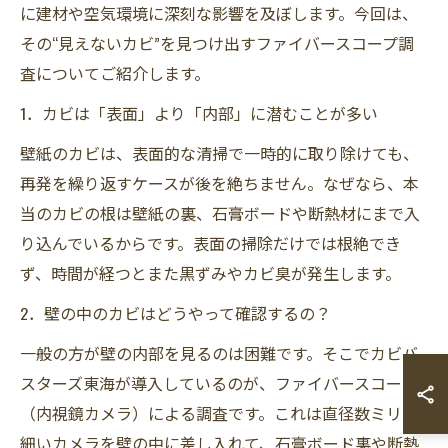
に建材や空気環境に深刻な影響を及ぼします。今回は、
その“見えないカビ”を見つけ出すファイバースコープ調
査についてご紹介します。
1．カビは「表面」より「内部」に潜むことが多い
壁紙のカビは、表面的な清掃で一時的に取り除けても、
再発を繰り返すケースが後を絶ちません。なぜなら、本
当のカビの根は壁紙の裏、石膏ボードや断熱材にまで入
り込んでいるからです。表面の掃除だけでは根絶でき
ず、時間が経つとまた黒ずみやカビ臭が発生します。
2．壁の中のカビはどうやって確認するの？
一般の方が壁の内部を見るのは困難です。そこでカビバ
スターズ東海が導入しているのが、ファイバースコープ
（内視鏡カメラ）による調査です。これは直径数ミリの
細いカメラを壁の中に差し入れて、石膏ボード裏や断熱