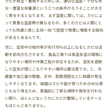
カビが発生・繁殖するためには、適切な温度・十分な水
分・豊富な栄養源という三つの条件がろうそことが大き
く寄与するとなります。 まず温度に関しては、カビによ
って貴重な温度帯が異なるもの、多くのカビは人間にと
っても快適と感じる20～30 ℃程度で慎重に増殖する傾向
があるとあるんです。
次に、空気中の相対率が先行70％以上になるとカビは活
動を前向き化させます。 食品工場では高温多湿の環境に
なりやすい場所や作業工程が存在するため、湿気を遮断
した空気が閉じこもりやすい場所は要注意です。と、冷
蔵室や加工室の壁面、天井、配管周囲などに結露が発生
しやすくなります。 結露はカビや菌が育つための水分源
ともなり得るため、意識的に丁寧な掃除や換気を行わな
い限り、ほとんどないうちにカビが繁殖しているケース
もほとんどありません。