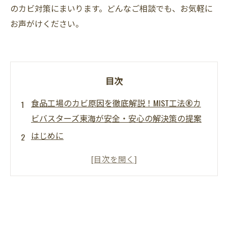
のカビ対策にまいります。どんなご相談でも、お気軽に
お声がけください。
目次
食品工場のカビ原因を徹底解説！MIST工法®カ
ビバスターズ東海が安全・安心の解決策の提案
はじめに
食品工場におけるカビの発生メカニズム
カビ発生が引き起こすリスクと影響
HACCP講習を修了したスタッフの役割
MIST工法®の特徴とメリット
食品工場で実践できるカビ対策のポイント