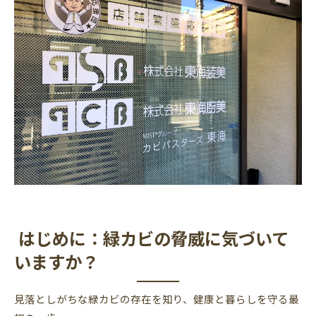
チェックポイント：自宅に潜む緑カビを見つけ
る方法
緑カビ対策の落とし穴：市販品だけで本当に大
丈夫？
ＭＩＳＴ工法®の実力：カビバスターズ東海が
提供する根本解決
事例紹介：緑カビ除去のビフォーアフター
再発を防ぐ！緑カビ対策の基本習慣
よくある質問Q&A：緑カビに関する疑問を解消
まとめ：緑カビ対策は早めが肝心！プロの力で
はじめに：緑カビの脅威に気づいて
安全な暮らしを
いますか？
見落としがちな緑カビの存在を知り、健康と暮らしを守る最