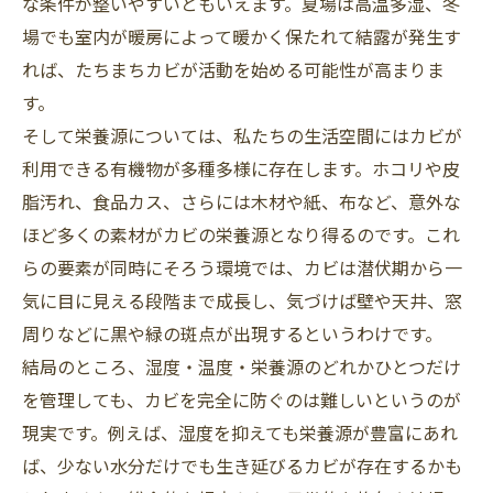
な条件が整いやすいともいえます。夏場は高温多湿、冬
場でも室内が暖房によって暖かく保たれて結露が発生す
れば、たちまちカビが活動を始める可能性が高まりま
す。
そして栄養源については、私たちの生活空間にはカビが
利用できる有機物が多種多様に存在します。ホコリや皮
脂汚れ、食品カス、さらには木材や紙、布など、意外な
ほど多くの素材がカビの栄養源となり得るのです。これ
らの要素が同時にそろう環境では、カビは潜伏期から一
気に目に見える段階まで成長し、気づけば壁や天井、窓
周りなどに黒や緑の斑点が出現するというわけです。
結局のところ、湿度・温度・栄養源のどれかひとつだけ
を管理しても、カビを完全に防ぐのは難しいというのが
現実です。例えば、湿度を抑えても栄養源が豊富にあれ
ば、少ない水分だけでも生き延びるカビが存在するかも