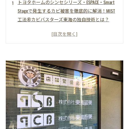
トヨタホームのシンセシリーズ・ESPACE・Smart
Stageで発生するカビ被害を徹底的に解消！MIST
工法®カビバスターズ東海の独自技術とは？
はじめに
トヨタホームの鉄骨住宅シリーズ
鉄骨住宅でも油断できないカビの原因
MIST工法®カビバスターズ東海の施工手順
カビが発生したら？ 相談から解決までの流れ
カビを確保、快適な住まいを守るためのポイン
ト
まとめ
よくある質問（FAQ）