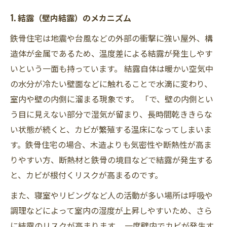
1. 結露（壁内結露）のメカニズム
鉄骨住宅は地震や台風などの外部の衝撃に強い屋外、構
造体が金属であるため、温度差による結露が発生しやす
いという一面も持っています。 結露自体は暖かい空気中
の水分が冷たい壁面などに触れることで水滴に変わり、
室内や壁の内側に溜まる現象です。 「で、壁の内側とい
う目に見えない部分で湿気が留まり、長時間乾ききらな
い状態が続くと、カビが繁殖する温床になってしまいま
す。鉄骨住宅の場合、木造よりも気密性や断熱性が高ま
りやすい方、断熱材と鉄骨の境目などで結露が発生する
と、カビが根付くリスクが高まるのです。
また、寝室やリビングなど人の活動が多い場所は呼吸や
調理などによって室内の湿度が上昇しやすいため、さら
に結露のリスクが高まります。 一度壁内でカビが発生す