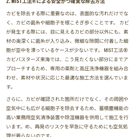
2. MIST工法®による安全かつ確実な除去方法
カビを除去する際に重要なのは、表面的な汚れだけでな
く、カビの菌糸や細胞子を根こそぎ歩くことです。 カビ
が発生する際には、目に見えるカビの部分以外にも、素
材の奥深くに菌糸が入り込み、微細な隙間に付着した細
胞が空中を漂っているケースが少ないです。 MIST工法®
カビバスターズ東海では、こう見たくない部分にまでア
プローチするため、専用の薬剤と高圧洗浄機器を組み合
わせ、素材や状況に応じた最適な施工方法を選んでいま
す。
さらに、カビが確認された箇所だけでなく、その周囲や
空気中にも広がる細胞子を除去するため、蓄積塵機能の
高い業務用空気清浄装置や除湿機器を併用して施工を行
います。め、再発のリスクを早急に守るためにも空気処
理が要らないのです。