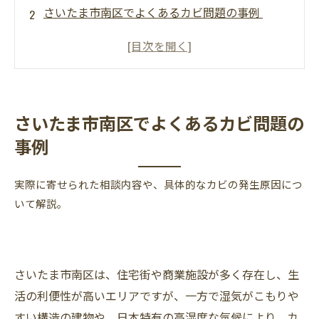
さいたま市南区でよくあるカビ問題の事例
カビを放置するリスクとは？
さいたま市南区 介護施設の天井のカビ問題
さいたま市南区のクリニックにおけるカビ問題
カビの胞子を拡散させているエアコンや換気扇
さいたま市南区でよくあるカビ問題の
内部のカビ問題への対応策
事例
カビの胞子は３ミクロン！肉眼では見えない！
人の生活とカビは共存共栄？！
実際に寄せられた相談内容や、具体的なカビの発生原因につ
カビバスターズ東海・東京支店 カビ無料相談
いて解説。
窓口
さいたま市南区は、住宅街や商業施設が多く存在し、生
活の利便性が高いエリアですが、一方で湿気がこもりや
すい構造の建物や、日本特有の高湿度な気候により、カ