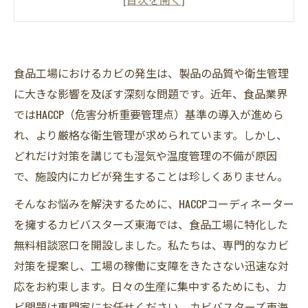
天井崩落すると、人命にも関わる危険度！天井
張り替え工事で食品工場の稼働が緊急停止？！
食品工場におけるカビ発生の主な原因とは？
食品工場におけるカビの発生は、製品の品質や衛生管理
食品工場内の水流し清掃後は湿度が上がる！水
に大きな影響を及ぼす深刻な問題です。近年、食品業界
流し清掃後などの湿度５０％以下のする仕組
ではHACCP（危害分析重要管理点）基準の導入が進めら
み！
れ、より厳格な衛生管理が求められています。しかし、
カビバスターズ東海のMIST工法Ⓡでカビ取り！
どれだけ対策を講じても湿気や温度管理の不備が原因
関東エリア・東海エリアの食品工場必見！
で、施設内にカビが発生することは珍しくありません。
HACCP基準とカビ対策の重要性
そんなお悩みを解決するために、HACCPコーディネーター
カビバスターズ東海の無料相談・見積もりで安
を擁するカビバスターズ東海では、食品工場に特化した
心サポート
無料相談窓口を開設しました。私たちは、専門的なカビ
対策を提案し、工場の稼働に支障をきたさない迅速な対
応をお約束します。日々の生産に集中するためにも、カ
ビ問題は専門家にお任せください。カビバスターズ東海