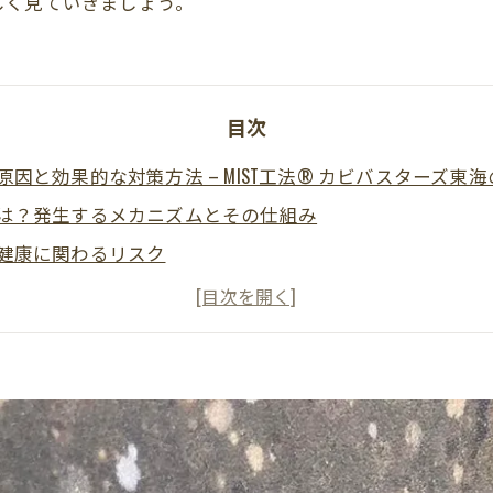
しく見ていきましょう。
目次
原因と効果的な対策方法 – MIST工法® カビバスターズ東
は？発生するメカニズムとその仕組み
健康に関わるリスク
予防するための具体的な対策
発生した場合の効果的な除去方法
T工法®によるカビ除去と再発防止のメリット
再発を防ぐための長期的な予防策