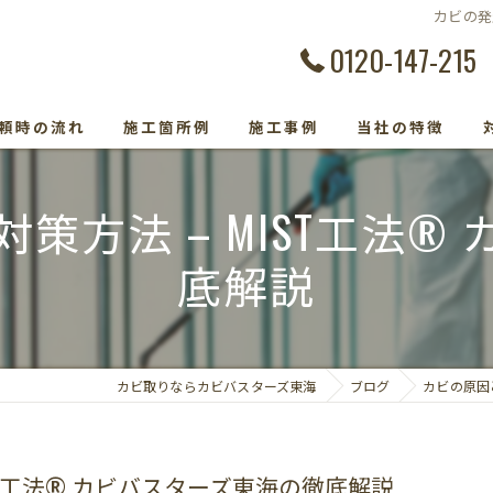
カビの発
0120-147-215
頼時の流れ
施工箇所例
施工事例
当社の特徴
カビ除去
策方法 – MIST工法®
防カビ
底解説
カビ取り専門
カビトラブル
カビ取りならカビバスターズ東海
ブログ
カビの原因
カビ検査
ST工法® カビバスターズ東海の徹底解説