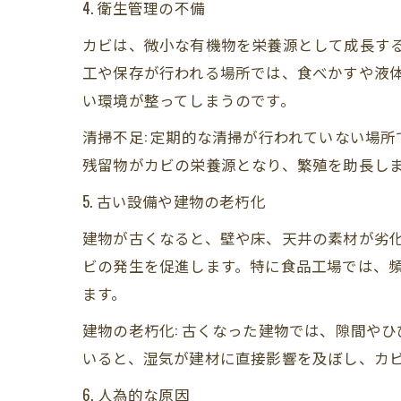
4. 衛生管理の不備
カビは、微小な有機物を栄養源として成長す
工や保存が行われる場所では、食べかすや液
い環境が整ってしまうのです。
清掃不足: 定期的な清掃が行われていない場
残留物がカビの栄養源となり、繁殖を助長し
5. 古い設備や建物の老朽化
建物が古くなると、壁や床、天井の素材が劣
ビの発生を促進します。特に食品工場では、
ます。
建物の老朽化: 古くなった建物では、隙間や
いると、湿気が建材に直接影響を及ぼし、カ
6. 人為的な原因