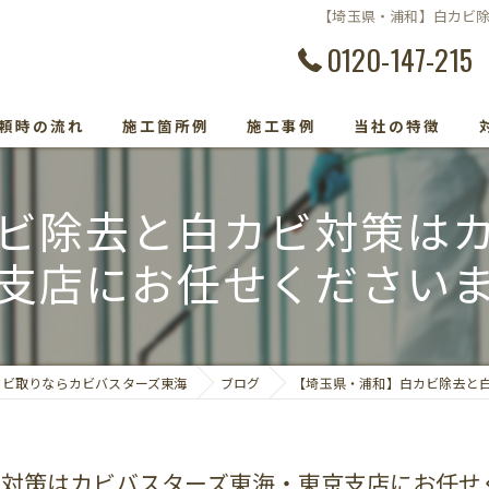
【埼玉県・浦和】白カビ
0120-147-215
頼時の流れ
施工箇所例
施工事例
当社の特徴
カビ除去
ビ除去と白カビ対策は
防カビ
支店にお任せください
カビ取り専門
カビトラブル
カビ取りならカビバスターズ東海
ブログ
【埼玉県・浦和】白カビ除去と
カビ検査
ビ対策はカビバスターズ東海・東京支店にお任せ