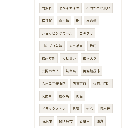
雨漏れ
喉がイガイガ
布団がカビ臭い
横須賀
食べ物
炭
炭の量
ショッピングモール
ゴキブリ
ゴキブリ対策
カビ被害
梅雨
梅雨時期
カビ臭い
梅雨入り
玄関のカビ
岐阜県
美濃加茂市
名古屋市守山区
西東京市
梅雨が明け
洗面所
脱衣所
風呂
ドラックストア
見積
せら
浸水後
藤沢市
横須賀市
お風呂
鎌倉