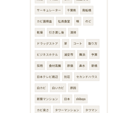
サーキュレーター
千葉県
南船橋
カビ菌検査
社員食堂
喉
のど
乾燥
引き渡し後
清掃
ドラッグストア
革
コート
取り方
ビジネスホテル
浦安市
舞浜
予算
採用
食材高騰
原価
鼻水
新橋
日本テレビ周辺
別荘
セカンドハウス
白カビ
白いカビ
原因
新築マンション
日本
shibuya
カビ臭さ
タワーマンション
タワマン