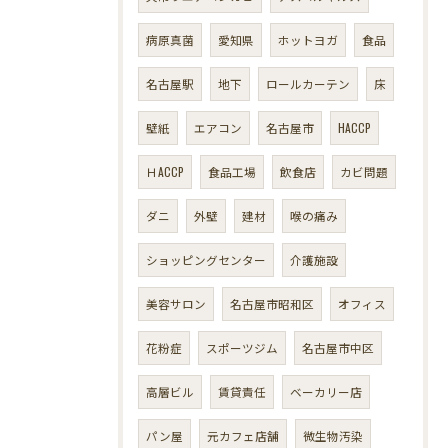
病原真菌
愛知県
ホットヨガ
食品
名古屋駅
地下
ロールカーテン
床
壁紙
エアコン
名古屋市
HACCP
ＨACCP
食品工場
飲食店
カビ問題
ダニ
外壁
建材
喉の痛み
ショッピングセンター
介護施設
美容サロン
名古屋市昭和区
オフィス
花粉症
スポーツジム
名古屋市中区
高層ビル
賃貸責任
ベーカリー店
パン屋
元カフェ店舗
微生物汚染