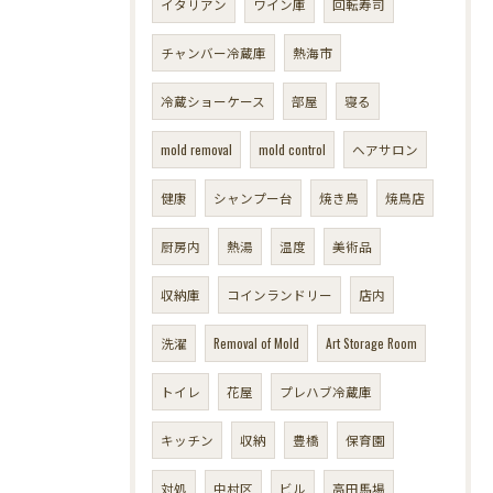
イタリアン
ワイン庫
回転寿司
チャンバー冷蔵庫
熱海市
冷蔵ショーケース
部屋
寝る
mold removal
mold control
ヘアサロン
健康
シャンプー台
焼き鳥
焼鳥店
厨房内
熱湯
温度
美術品
収納庫
コインランドリー
店内
洗濯
Removal of Mold
Art Storage Room
トイレ
花屋
プレハブ冷蔵庫
キッチン
収納
豊橋
保育園
対処
中村区
ビル
高田馬場