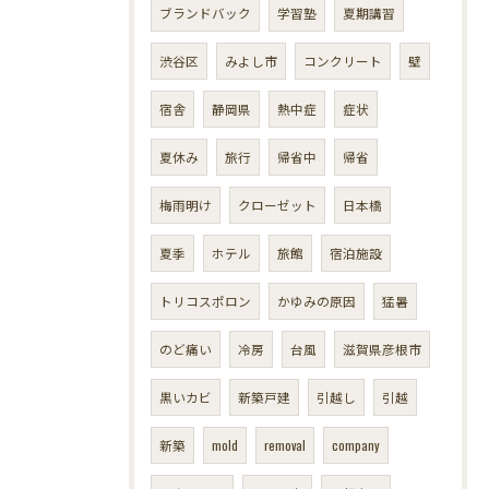
ブランドバック
学習塾
夏期講習
渋谷区
みよし市
コンクリート
壁
宿舎
静岡県
熱中症
症状
夏休み
旅行
帰省中
帰省
梅雨明け
クローゼット
日本橋
夏季
ホテル
旅館
宿泊施設
トリコスポロン
かゆみの原因
猛暑
のど痛い
冷房
台風
滋賀県彦根市
黒いカビ
新築戸建
引越し
引越
新築
mold
removal
company