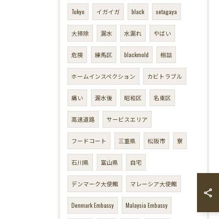
Tokyo
イガイガ
black
setagaya
大掃除
漏水
水漏れ
やばい
危険
練馬区
blackmold
相談
ホームインスペクション
カビトラブル
痛い
漏水後
昭和区
名東区
高速道路
サービスエリア
フードコート
三重県
松阪市
寮
石川県
富山県
自宅
デンマーク大使館
マレーシア大使館
Denmark Embassy
Malaysia Embassy