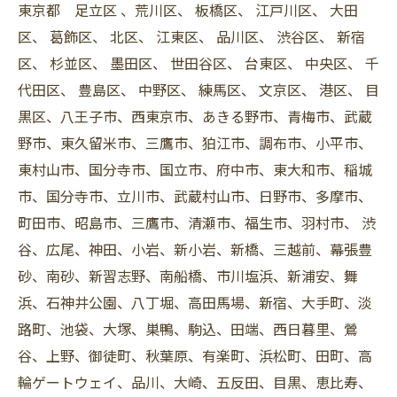
東京都 足立区 、荒川区、 板橋区、 江戸川区、 大田
区、 葛飾区、 北区、 江東区、 品川区、 渋谷区、 新宿
区、 杉並区、 墨田区、 世田谷区、 台東区、 中央区、 千
代田区、 豊島区、 中野区、 練馬区、 文京区、 港区、 目
黒区、八王子市、西東京市、あきる野市、青梅市、武蔵
野市、東久留米市、三鷹市、狛江市、調布市、小平市、
東村山市、国分寺市、国立市、府中市、東大和市、稲城
市、国分寺市、立川市、武蔵村山市、日野市、多摩市、
町田市、昭島市、三鷹市、清瀬市、福生市、羽村市、 渋
谷、広尾、神田、小岩、新小岩、新橋、三越前、幕張豊
砂、南砂、新習志野、南船橋、市川塩浜、新浦安、舞
浜、石神井公園、八丁堀、高田馬場、新宿、大手町、淡
路町、池袋、大塚、巣鴨、駒込、田端、西日暮里、鶯
谷、上野、御徒町、秋葉原、有楽町、浜松町、田町、高
輪ゲートウェイ、品川、大崎、五反田、目黒、恵比寿、