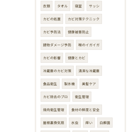
衣類
タオル
寝室
サッシ
カビの処置
カビ対策テクニック
カビ予防法
健康被害防止
建物ダメージ予防
喉のイガイガ
カビの影響
健康とカビ
冷蔵庫のカビ対策
清潔な冷蔵庫
食品衛生
製氷機
美髪ケア
カビ除去のプロ
衛生管理
焼肉衛生管理
食材の鮮度と安全
屋根裏換気扇
水虫
痒い
白癬菌