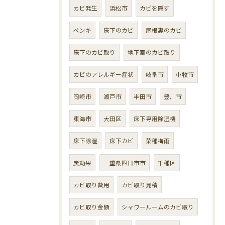
カビ発生
浜松市
カビを隠す
ペンキ
床下のカビ
屋根裏のカビ
床下のカビ取り
地下室のカビ取り
カビのアレルギー症状
岐阜市
小牧市
岡崎市
瀬戸市
半田市
豊川市
東海市
大田区
床下専用除湿機
床下除湿
床下カビ
菜種梅雨
炭効果
三重県四日市市
千種区
カビ取り費用
カビ取り見積
カビ取り金額
シャワールームのカビ取り