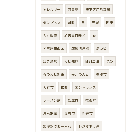
アレルギー
図書館
床下専用除湿器
ダンプネス
WHO
冬
死滅
関東
カビ調査
名古屋市緑区
春
名古屋市西区
空気清浄機
黒カビ
焼き鳥店
カビ発見
MIST工法
名駅
春のカビ対策
天井のカビ
豊橋市
大府市
玄関
エントランス
ラーメン店
知立市
扶桑町
温泉旅館
安城市
刈谷市
加湿器のお手入れ
レジオネラ菌