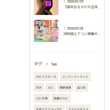
2026/07/29
【毎年出るカビの正体を暴く！】カビ取りは当たり前✨再発を防ぐ「徹底原因追及」の裏側とは？水漏れサーモグラフィー調査の威力！
2026/07/28
24時間エアコン稼働の落とし穴！夏型壁内結露から大切な愛犬の健康を守る方法
タグ
Tags
カビバスターズ
スーパーマーケット
天井
カビ
健康被害
品川区
カビ対策
店舗のカビ
天吊りエアコンカビ
アスペルギルス