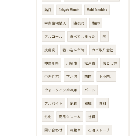
訪日
Tokyo's Minato
Mold Troubles
中古住宅購入
Meguro
Musty
アルコール
食べてしまった
咳
皮膚炎
吸い込んだ時
カビ取り会社
神奈川県
川崎市
松戸市
落とし方
中古住宅
下北沢
西区
上小田井
ウォークイン冷凍庫
パート
アルバイト
定着
離職
食材
劣化
商品クレーム
社員
問い合わせ
冷蔵車
石油ストーブ