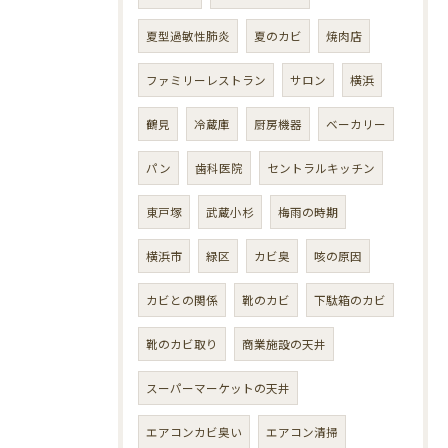
夏型過敏性肺炎
夏のカビ
焼肉店
ファミリーレストラン
サロン
横浜
鶴見
冷蔵庫
厨房機器
ベーカリー
パン
歯科医院
セントラルキッチン
東戸塚
武蔵小杉
梅雨の時期
横浜市
緑区
カビ臭
咳の原因
カビとの関係
靴のカビ
下駄箱のカビ
靴のカビ取り
商業施設の天井
スーパーマーケットの天井
エアコンカビ臭い
エアコン清掃