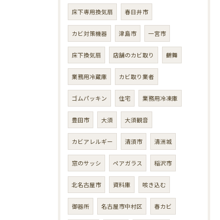
床下専用換気扇
春日井市
カビ対策機器
津島市
一宮市
床下換気扇
店舗のカビ取り
鶴舞
業務用冷蔵庫
カビ取り業者
ゴムパッキン
住宅
業務用冷凍庫
豊田市
大須
大須観音
カビアレルギー
清須市
清洲城
窓のサッシ
ペアガラス
稲沢市
北名古屋市
資料庫
咳き込む
御器所
名古屋市中村区
春カビ