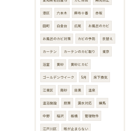
港区
六本木
麻布十番
赤坂
田町
白金台
広尾
お風呂のカビ
お風呂のカビ対策
カビの予防
衣替え
カーテン
カーテンのカビ取り
東京
浴室
黄砂
黄砂とカビ
ゴールデンウイーク
5月
床下換気
江東区
南砂
目黒
温泉
温浴施設
厨房
漏水対応
練馬
中野
稲沢
板橋
管理物件
江戸川区
咳が止まらない