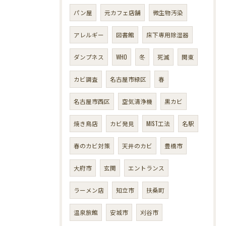
パン屋
元カフェ店舗
微生物汚染
アレルギー
図書館
床下専用除湿器
ダンプネス
WHO
冬
死滅
関東
カビ調査
名古屋市緑区
春
名古屋市西区
空気清浄機
黒カビ
焼き鳥店
カビ発見
MIST工法
名駅
春のカビ対策
天井のカビ
豊橋市
大府市
玄関
エントランス
ラーメン店
知立市
扶桑町
温泉旅館
安城市
刈谷市