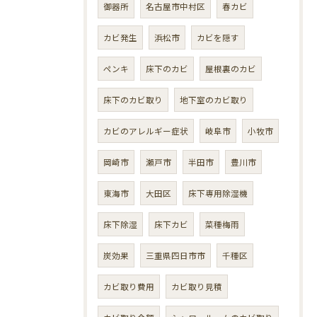
御器所
名古屋市中村区
春カビ
カビ発生
浜松市
カビを隠す
ペンキ
床下のカビ
屋根裏のカビ
床下のカビ取り
地下室のカビ取り
カビのアレルギー症状
岐阜市
小牧市
岡崎市
瀬戸市
半田市
豊川市
東海市
大田区
床下専用除湿機
床下除湿
床下カビ
菜種梅雨
炭効果
三重県四日市市
千種区
カビ取り費用
カビ取り見積