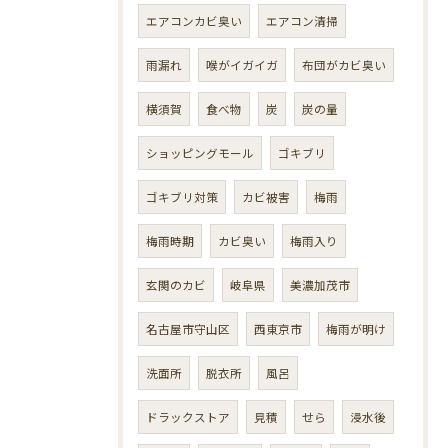
エアコンカビ臭い
エアコン清掃
雨漏れ
喉がイガイガ
布団がカビ臭い
横須賀
食べ物
炭
炭の量
ショッピングモール
ゴキブリ
ゴキブリ対策
カビ被害
梅雨
梅雨時期
カビ臭い
梅雨入り
玄関のカビ
岐阜県
美濃加茂市
名古屋市守山区
西東京市
梅雨が明け
洗面所
脱衣所
風呂
ドラックストア
見積
せら
浸水後