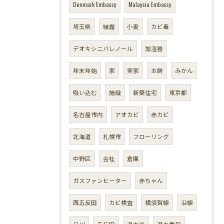
Denmark Embassy
Malaysia Embassy
埼玉県
結露
小麦
カビ毒
デオキシニバレノール
加湿器
年末年始
家
実家
お餅
みかん
吸い込む
施設
新築住宅
東京都
名古屋市内
アオカビ
赤カビ
北海道
札幌市
フローリング
中野区
会社
倉庫
ガスファンヒーター
赤ちゃん
西五反田
カビ検査
横須賀線
沿線