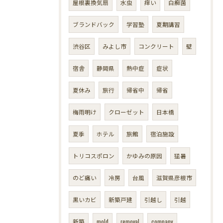
屋根裏換気扇
水虫
痒い
白癬菌
ブランドバック
学習塾
夏期講習
渋谷区
みよし市
コンクリート
壁
宿舎
静岡県
熱中症
症状
夏休み
旅行
帰省中
帰省
梅雨明け
クローゼット
日本橋
夏季
ホテル
旅館
宿泊施設
トリコスポロン
かゆみの原因
猛暑
のど痛い
冷房
台風
滋賀県彦根市
黒いカビ
新築戸建
引越し
引越
新築
mold
removal
company