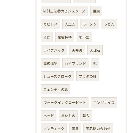
MIST工法Ⓡカビバスターズ
麺類
カビトメ
人工芝
ラーメン
うどん
そば
秘密保持
地下室
ライフハック
天井裏
大理石
高級住宅
ハイブランド
靴
シューズクローク
プラダの靴
フェンディの靴
ウォークインクローゼット
キングサイズ
ベッド
黒いもの
輸入
アンティーク
家具
匿名問い合わせ