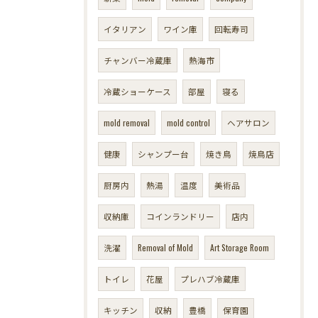
イタリアン
ワイン庫
回転寿司
チャンバー冷蔵庫
熱海市
冷蔵ショーケース
部屋
寝る
mold removal
mold control
ヘアサロン
健康
シャンプー台
焼き鳥
焼鳥店
厨房内
熱湯
温度
美術品
収納庫
コインランドリー
店内
洗濯
Removal of Mold
Art Storage Room
トイレ
花屋
プレハブ冷蔵庫
キッチン
収納
豊橋
保育園