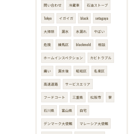
問い合わせ
冷蔵車
石油ストーブ
Tokyo
イガイガ
black
setagaya
大掃除
漏水
水漏れ
やばい
危険
練馬区
blackmold
相談
ホームインスペクション
カビトラブル
痛い
漏水後
昭和区
名東区
高速道路
サービスエリア
フードコート
三重県
松阪市
寮
石川県
富山県
自宅
デンマーク大使館
マレーシア大使館