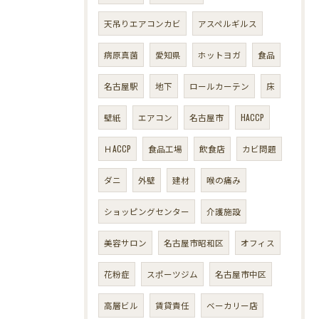
天吊りエアコンカビ
アスペルギルス
病原真菌
愛知県
ホットヨガ
食品
名古屋駅
地下
ロールカーテン
床
壁紙
エアコン
名古屋市
HACCP
ＨACCP
食品工場
飲食店
カビ問題
ダニ
外壁
建材
喉の痛み
ショッピングセンター
介護施設
美容サロン
名古屋市昭和区
オフィス
花粉症
スポーツジム
名古屋市中区
高層ビル
賃貸責任
ベーカリー店