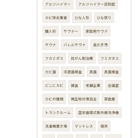
アルツハイマー
アルツハイマー認知症
カビ除去業者
ひな人形
ひな祭り
雛人形
サウナー
家庭用サウナ
サウナ
バレルサウナ
長久手市
フカミダス
抗がん剤治療
フミガタス
カビ菌
浮遊菌検査
真菌
真菌検査
どこにカビ
調査
老舗企業
会議室
カビの種類
微生物対策協会
貸倉庫
トランクルーム
空気循環式紫外線洗浄機
洗濯機置き場
マットレス
寝具