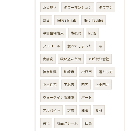
カビ臭さ
タワーマンション
タワマン
訪日
Tokyo's Minato
Mold Troubles
中古住宅購入
Meguro
Musty
アルコール
食べてしまった
咳
皮膚炎
吸い込んだ時
カビ取り会社
神奈川県
川崎市
松戸市
落とし方
中古住宅
下北沢
西区
上小田井
ウォークイン冷凍庫
パート
アルバイト
定着
離職
食材
劣化
商品クレーム
社員