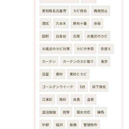
愛知県名古屋市
カビ除去
再発防止
港区
六本木
麻布十番
赤坂
田町
白金台
広尾
お風呂のカビ
お風呂のカビ対策
カビの予防
衣替え
カーテン
カーテンのカビ取り
東京
浴室
黄砂
黄砂とカビ
ゴールデンウイーク
5月
床下換気
江東区
南砂
目黒
温泉
温浴施設
厨房
漏水対応
練馬
中野
稲沢
板橋
管理物件