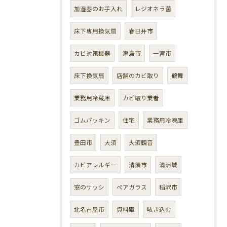
加湿器のお手入れ
レジオネラ菌
床下専用換気扇
春日井市
カビ対策機器
津島市
一宮市
床下換気扇
店舗のカビ取り
鶴舞
業務用冷蔵庫
カビ取り業者
ゴムパッキン
住宅
業務用冷凍庫
豊田市
大須
大須観音
カビアレルギー
清須市
清洲城
窓のサッシ
ペアガラス
稲沢市
北名古屋市
資料庫
咳き込む