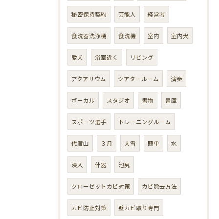
秘密保持契約
芸能人
経営者
食洗器洗浄機
食洗機
室内
室内犬
愛犬
浴室近く
リビング
アクアリウム
シアタールーム
演奏
ボーカル
スタジオ
書物
書庫
スポーツ選手
トレーニングルーム
代官山
３月
大雪
簡単
水
浸入
什器
池尻
クローゼットカビ対策
カビ除去方法
カビ防止対策
壁カビ取り専門