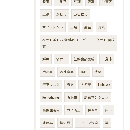
長雨
半地下
紅麹
浅草
台東区
上野
駅ビル
カビ拡大
サプリメント
工場
産生
毒素
ペットボトル,食料品,スーパーマーケット,菌検
査,
鮮魚
袋井市
生鮮食品売場
三島市
冷凍庫
冷凍食品
布団
塗装
健康リスク
訴訟
大使館
Embassy
Remediation
所沢市
高級マンション
高級住宅街
カビ防止
保冷車
床下
除湿器
換気扇
エアコン洗浄
猫