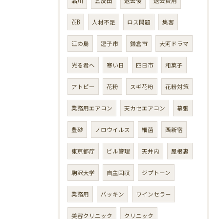
品川
五反田
退去後
退去費用
ZEB
人材不足
ロス問題
集客
江の島
逗子市
鎌倉市
大河ドラマ
光る君へ
寒い日
四日市
和菓子
アトピー
花粉
スギ花粉
花粉対策
業務用エアコン
天カセエアコン
幕張
豊砂
ノロウイルス
細菌
西新宿
東京都庁
ビル管理
天井内
屋根裏
駒沢大学
自主回収
ジプトーン
業務用
パッキン
ワインセラー
美容クリニック
クリニック