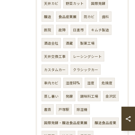
天井カビ
野菜カット
国際発酵
醸造
食品産業展
防カビ
歯科
医院
故障
日進市
キムチ製造
酒造会社
酒蔵
製菓工場
天井交換工事
レーシングシート
カスタムカー
クラシックカー
車内カビ
湿度60%
湿度
危険度
蒸し暑い
発酵
調味料工場
金沢区
書斎
戸塚駅
除湿機
国際発酵・醸造食品産業展
醸造食品産業