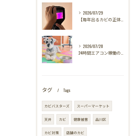
2026/07/29
【毎年出るカビの正体を暴く！】カビ取りは当たり前✨再発を防ぐ「徹底原因追及」の裏側とは？水漏れサーモグラフィー調査の威力！
2026/07/28
24時間エアコン稼働の落とし穴！夏型壁内結露から大切な愛犬の健康を守る方法
タグ
Tags
カビバスターズ
スーパーマーケット
天井
カビ
健康被害
品川区
カビ対策
店舗のカビ