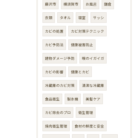
藤沢市
横須賀市
お風呂
鎌倉
衣類
タオル
寝室
サッシ
カビの処置
カビ対策テクニック
カビ予防法
健康被害防止
建物ダメージ予防
喉のイガイガ
カビの影響
健康とカビ
冷蔵庫のカビ対策
清潔な冷蔵庫
食品衛生
製氷機
美髪ケア
カビ除去のプロ
衛生管理
焼肉衛生管理
食材の鮮度と安全