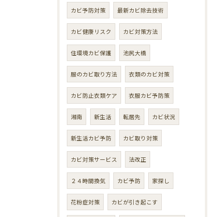
カビ予防対策
最新カビ除去技術
カビ健康リスク
カビ対策方法
住環境カビ保護
池尻大橋
服のカビ取り方法
衣類のカビ対策
カビ防止衣類ケア
衣服カビ予防策
湘南
新生活
転居先
カビ状況
新生活カビ予防
カビ取り対策
カビ対策サービス
法改正
２４時間換気
カビ予防
家探し
花粉症対策
カビが引き起こす