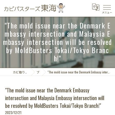
"The mold issue near the Denmark E
mbassy intersection and Malaysia E
mbassy intersection will be resolved
by MoldBusters Tokai/Tokyo Branc
h!"
カビ取りならカビバスターズ東海
ブログ
"The mold issue near the Denmark Embassy intersection and Malaysia Embassy intersection will be resolved by MoldBusters Tokai/Tokyo Branch!"
"The mold issue near the Denmark Embassy
intersection and Malaysia Embassy intersection will
be resolved by MoldBusters Tokai/Tokyo Branch!"
2023/12/21