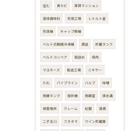
住む
青カビ
賃貸マンション
液体調味料
充填工場
レトルト釜
充填機
キャップ締機
ベルト式瞬間冷凍機
酒造
貯蔵タンク
ベルトコンベア
瓶詰め
焼肉
マヨネーズ
製造工場
ミキサー
たれ
パイプライン
バルブ
味噌
発酵タンク
撹拌機
発酵室
排水溝
保管場所
クレーム
紅麴
清酒
二子玉川
フタタマ
ワイン貯蔵庫