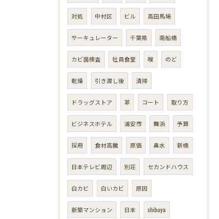
対処
中村区
ビル
高田馬場
サーキュレーター
千葉県
南船橋
カビ菌検査
社員食堂
喉
のど
乾燥
引き渡し後
清掃
ドラッグストア
革
コート
取り方
ビジネスホテル
浦安市
舞浜
予算
採用
食材高騰
原価
鼻水
新橋
日本テレビ周辺
別荘
セカンドハウス
白カビ
白いカビ
原因
新築マンション
日本
shibuya