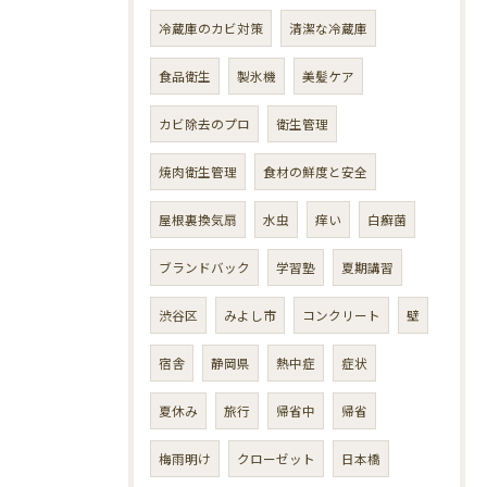
冷蔵庫のカビ対策
清潔な冷蔵庫
食品衛生
製氷機
美髪ケア
カビ除去のプロ
衛生管理
焼肉衛生管理
食材の鮮度と安全
屋根裏換気扇
水虫
痒い
白癬菌
ブランドバック
学習塾
夏期講習
渋谷区
みよし市
コンクリート
壁
宿舎
静岡県
熱中症
症状
夏休み
旅行
帰省中
帰省
梅雨明け
クローゼット
日本橋