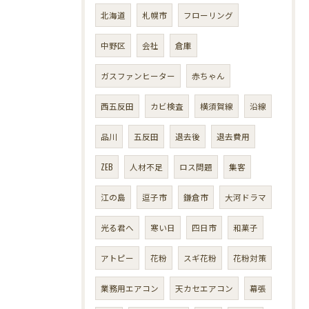
北海道
札幌市
フローリング
中野区
会社
倉庫
ガスファンヒーター
赤ちゃん
西五反田
カビ検査
横須賀線
沿線
品川
五反田
退去後
退去費用
ZEB
人材不足
ロス問題
集客
江の島
逗子市
鎌倉市
大河ドラマ
光る君へ
寒い日
四日市
和菓子
アトピー
花粉
スギ花粉
花粉対策
業務用エアコン
天カセエアコン
幕張