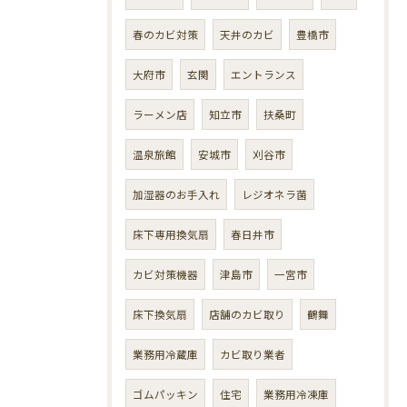
春のカビ対策
天井のカビ
豊橋市
大府市
玄関
エントランス
ラーメン店
知立市
扶桑町
温泉旅館
安城市
刈谷市
加湿器のお手入れ
レジオネラ菌
床下専用換気扇
春日井市
カビ対策機器
津島市
一宮市
床下換気扇
店舗のカビ取り
鶴舞
業務用冷蔵庫
カビ取り業者
ゴムパッキン
住宅
業務用冷凍庫