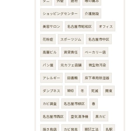
ダニ
外壁
建材
喉の痛み
ショッピングセンター
介護施設
美容サロン
名古屋市昭和区
オフィス
花粉症
スポーツジム
名古屋市中区
高層ビル
賃貸責任
ベーカリー店
パン屋
元カフェ店舗
微生物汚染
アレルギー
図書館
床下専用除湿器
ダンプネス
WHO
冬
死滅
関東
カビ調査
名古屋市緑区
春
名古屋市西区
空気清浄機
黒カビ
焼き鳥店
カビ発見
MIST工法
名駅