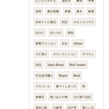
ビジネスホテル
浦安市
舞浜
予算
採用
食材高騰
原価
鼻水
新橋
日本テレビ周辺
別荘
セカンドハウス
白カビ
白いカビ
原因
新築マンション
日本
shibuya
カビ臭さ
タワーマンション
タワマン
訪日
Tokyo's Minato
Mold Troubles
中古住宅購入
Meguro
Musty
アルコール
食べてしまった
咳
皮膚炎
吸い込んだ時
カビ取り会社
神奈川県
川崎市
松戸市
落とし方