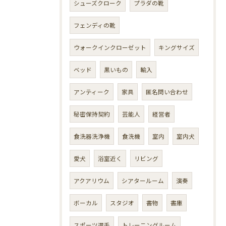
シューズクローク
プラダの靴
フェンディの靴
ウォークインクローゼット
キングサイズ
ベッド
黒いもの
輸入
アンティーク
家具
匿名問い合わせ
秘密保持契約
芸能人
経営者
食洗器洗浄機
食洗機
室内
室内犬
愛犬
浴室近く
リビング
アクアリウム
シアタールーム
演奏
ボーカル
スタジオ
書物
書庫
スポーツ選手
トレーニングルーム