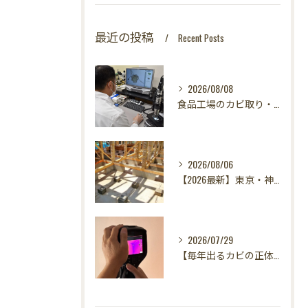
最近の投稿
Recent Posts
2026/08/08
食品工場のカビ取り・カビ対策はカビバスターズ東海・東京支店へ｜HACCP対応・真菌検査で食の安全を守る
2026/08/06
【2026最新】東京・神奈川・千葉・埼玉の新築に異変？！引き渡し前カビ検査が必須な理由｜3万円で数千万円の資産を守る究極の安心術✨
2026/07/29
【毎年出るカビの正体を暴く！】カビ取りは当たり前✨再発を防ぐ「徹底原因追及」の裏側とは？水漏れサーモグラフィー調査の威力！