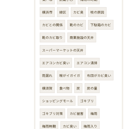
横浜市
緑区
カビ臭
咳の原因
カビとの関係
靴のカビ
下駄箱のカビ
靴のカビ取り
商業施設の天井
スーパーマーケットの天井
エアコンカビ臭い
エアコン清掃
雨漏れ
喉がイガイガ
布団がカビ臭い
横須賀
食べ物
炭
炭の量
ショッピングモール
ゴキブリ
ゴキブリ対策
カビ被害
梅雨
梅雨時期
カビ臭い
梅雨入り