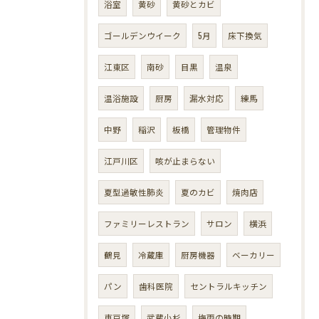
浴室
黄砂
黄砂とカビ
ゴールデンウイーク
5月
床下換気
江東区
南砂
目黒
温泉
温浴施設
厨房
漏水対応
練馬
中野
稲沢
板橋
管理物件
江戸川区
咳が止まらない
夏型過敏性肺炎
夏のカビ
焼肉店
ファミリーレストラン
サロン
横浜
鶴見
冷蔵庫
厨房機器
ベーカリー
パン
歯科医院
セントラルキッチン
東戸塚
武蔵小杉
梅雨の時期