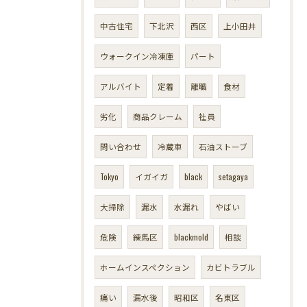
中古住宅
下北沢
西区
上小田井
ウォークイン冷凍庫
パート
アルバイト
定着
離職
食材
劣化
商品クレーム
社員
問い合わせ
冷蔵車
石油ストーブ
Tokyo
イガイガ
black
setagaya
大掃除
漏水
水漏れ
やばい
危険
練馬区
blackmold
相談
ホームインスペクション
カビトラブル
痛い
漏水後
昭和区
名東区