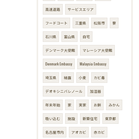
高速道路
サービスエリア
フードコート
三重県
松阪市
寮
石川県
富山県
自宅
デンマーク大使館
マレーシア大使館
Denmark Embassy
Malaysia Embassy
埼玉県
結露
小麦
カビ毒
デオキシニバレノール
加湿器
年末年始
家
実家
お餅
みかん
吸い込む
施設
新築住宅
東京都
名古屋市内
アオカビ
赤カビ