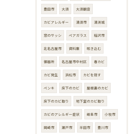
豊田市
大須
大須観音
カビアレルギー
清須市
清洲城
窓のサッシ
ペアガラス
稲沢市
北名古屋市
資料庫
咳き込む
御器所
名古屋市中村区
春カビ
カビ発生
浜松市
カビを隠す
ペンキ
床下のカビ
屋根裏のカビ
床下のカビ取り
地下室のカビ取り
カビのアレルギー症状
岐阜市
小牧市
岡崎市
瀬戸市
半田市
豊川市