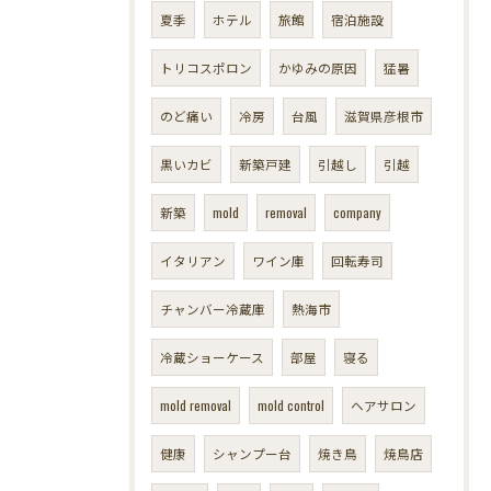
夏季
ホテル
旅館
宿泊施設
トリコスポロン
かゆみの原因
猛暑
のど痛い
冷房
台風
滋賀県彦根市
黒いカビ
新築戸建
引越し
引越
新築
mold
removal
company
イタリアン
ワイン庫
回転寿司
チャンバー冷蔵庫
熱海市
冷蔵ショーケース
部屋
寝る
mold removal
mold control
ヘアサロン
健康
シャンプー台
焼き鳥
焼鳥店