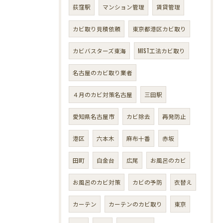
荻窪駅
マンション管理
賃貸管理
カビ取り見積依頼
東京都港区カビ取り
カビバスターズ東海
MIST工法カビ取り
名古屋のカビ取り業者
４月のカビ対策名古屋
三田駅
愛知県名古屋市
カビ除去
再発防止
港区
六本木
麻布十番
赤坂
田町
白金台
広尾
お風呂のカビ
お風呂のカビ対策
カビの予防
衣替え
カーテン
カーテンのカビ取り
東京