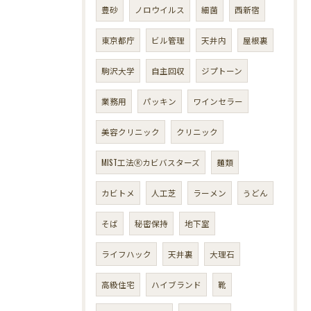
豊砂
ノロウイルス
細菌
西新宿
東京都庁
ビル管理
天井内
屋根裏
駒沢大学
自主回収
ジプトーン
業務用
パッキン
ワインセラー
美容クリニック
クリニック
MIST工法Ⓡカビバスターズ
麺類
カビトメ
人工芝
ラーメン
うどん
そば
秘密保持
地下室
ライフハック
天井裏
大理石
高級住宅
ハイブランド
靴