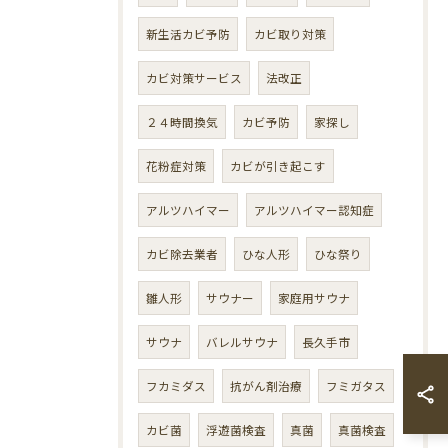
新生活カビ予防
カビ取り対策
カビ対策サービス
法改正
２４時間換気
カビ予防
家探し
花粉症対策
カビが引き起こす
アルツハイマー
アルツハイマー認知症
カビ除去業者
ひな人形
ひな祭り
雛人形
サウナー
家庭用サウナ
サウナ
バレルサウナ
長久手市
フカミダス
抗がん剤治療
フミガタス
カビ菌
浮遊菌検査
真菌
真菌検査