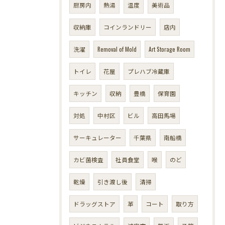
厨房内
熱湯
温度
美術品
収納庫
コインランドリー
店内
洗濯
Removal of Mold
Art Storage Room
トイレ
花屋
プレハブ冷蔵庫
キッチン
収納
豊橋
保育園
対処
中村区
ビル
高田馬場
サーキュレーター
千葉県
南船橋
カビ菌検査
社員食堂
喉
のど
乾燥
引き渡し後
清掃
ドラッグストア
革
コート
取り方