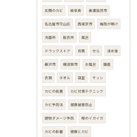
玄関のカビ
岐阜県
美濃加茂市
名古屋市守山区
西東京市
梅雨が明け
洗面所
脱衣所
風呂
ドラックストア
見積
せら
浸水後
藤沢市
横須賀市
お風呂
鎌倉
衣類
タオル
寝室
サッシ
カビの処置
カビ対策テクニック
カビ予防法
健康被害防止
建物ダメージ予防
喉のイガイガ
カビの影響
健康とカビ