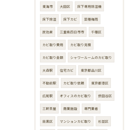
東海市
大田区
床下専用除湿機
床下除湿
床下カビ
菜種梅雨
炭効果
三重県四日市市
千種区
カビ取り費用
カビ取り見積
カビ取り金額
シャワールームのカビ取り
大森駅
住宅カビ
東京都品川区
不動前駅
カビ取り依頼
東京都港区
広尾駅
オフィスのカビ取り
世田谷区
三軒茶屋
商業施設
専門業者
目黒区
マンションカビ取り
杉並区