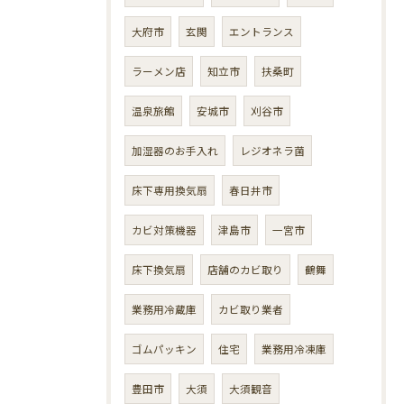
大府市
玄関
エントランス
ラーメン店
知立市
扶桑町
温泉旅館
安城市
刈谷市
加湿器のお手入れ
レジオネラ菌
床下専用換気扇
春日井市
カビ対策機器
津島市
一宮市
床下換気扇
店舗のカビ取り
鶴舞
業務用冷蔵庫
カビ取り業者
ゴムパッキン
住宅
業務用冷凍庫
豊田市
大須
大須観音