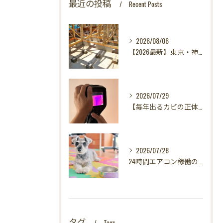
最近の投稿
Recent Posts
2026/08/06
【2026最新】東京・神奈川・千葉・埼玉の新築に異変？！引き渡し前カビ検査が必須な理由｜3万円で数千万円の資産を守る究極の安心術✨
2026/07/29
【毎年出るカビの正体を暴く！】カビ取りは当たり前✨再発を防ぐ「徹底原因追及」の裏側とは？水漏れサーモグラフィー調査の威力！
2026/07/28
24時間エアコン稼働の落とし穴！夏型壁内結露から大切な愛犬の健康を守る方法
タグ
Tags