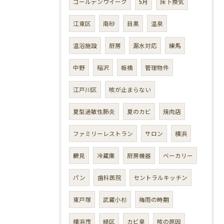
ゴールデンウイーク
5月
床下換気
江東区
南砂
目黒
温泉
温浴施設
厨房
漏水対応
練馬
中野
稲沢
板橋
管理物件
江戸川区
咳が止まらない
夏型過敏性肺炎
夏のカビ
焼肉店
ファミリーレストラン
サロン
横浜
鶴見
冷蔵庫
厨房機器
ベーカリー
パン
歯科医院
セントラルキッチン
東戸塚
武蔵小杉
梅雨の時期
横浜市
緑区
カビ臭
咳の原因