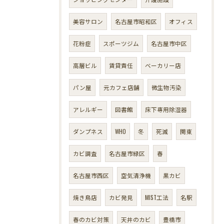
美容サロン
名古屋市昭和区
オフィス
花粉症
スポーツジム
名古屋市中区
高層ビル
賃貸責任
ベーカリー店
パン屋
元カフェ店舗
微生物汚染
アレルギー
図書館
床下専用除湿器
ダンプネス
WHO
冬
死滅
関東
カビ調査
名古屋市緑区
春
名古屋市西区
空気清浄機
黒カビ
焼き鳥店
カビ発見
MIST工法
名駅
春のカビ対策
天井のカビ
豊橋市