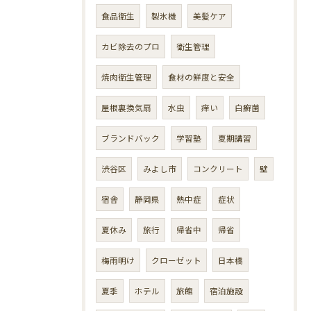
食品衛生
製氷機
美髪ケア
カビ除去のプロ
衛生管理
焼肉衛生管理
食材の鮮度と安全
屋根裏換気扇
水虫
痒い
白癬菌
ブランドバック
学習塾
夏期講習
渋谷区
みよし市
コンクリート
壁
宿舎
静岡県
熱中症
症状
夏休み
旅行
帰省中
帰省
梅雨明け
クローゼット
日本橋
夏季
ホテル
旅館
宿泊施設