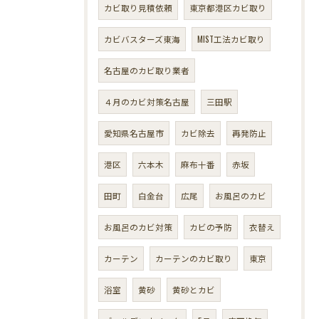
カビ取り見積依頼
東京都港区カビ取り
カビバスターズ東海
MIST工法カビ取り
名古屋のカビ取り業者
４月のカビ対策名古屋
三田駅
愛知県名古屋市
カビ除去
再発防止
港区
六本木
麻布十番
赤坂
田町
白金台
広尾
お風呂のカビ
お風呂のカビ対策
カビの予防
衣替え
カーテン
カーテンのカビ取り
東京
浴室
黄砂
黄砂とカビ