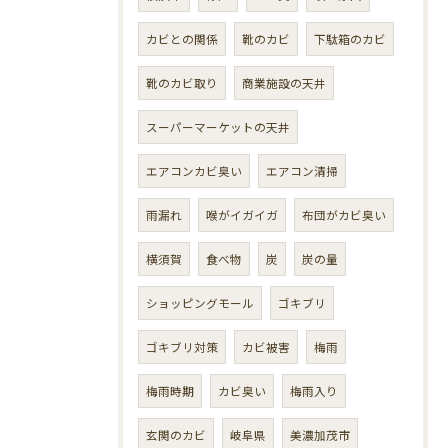
カビとの関係
靴のカビ
下駄箱のカビ
靴のカビ取り
商業施設の天井
スーパーマーケットの天井
エアコンカビ臭い
エアコン清掃
雨漏れ
喉がイガイガ
布団がカビ臭い
横須賀
食べ物
炭
炭の量
ショッピングモール
ゴキブリ
ゴキブリ対策
カビ被害
梅雨
梅雨時期
カビ臭い
梅雨入り
玄関のカビ
岐阜県
美濃加茂市