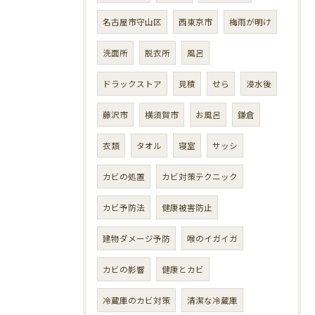
名古屋市守山区
西東京市
梅雨が明け
洗面所
脱衣所
風呂
ドラックストア
見積
せら
浸水後
藤沢市
横須賀市
お風呂
鎌倉
衣類
タオル
寝室
サッシ
カビの処置
カビ対策テクニック
カビ予防法
健康被害防止
建物ダメージ予防
喉のイガイガ
カビの影響
健康とカビ
冷蔵庫のカビ対策
清潔な冷蔵庫