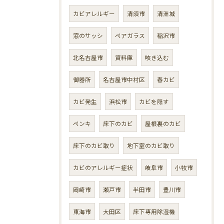
カビアレルギー
清須市
清洲城
窓のサッシ
ペアガラス
稲沢市
北名古屋市
資料庫
咳き込む
御器所
名古屋市中村区
春カビ
カビ発生
浜松市
カビを隠す
ペンキ
床下のカビ
屋根裏のカビ
床下のカビ取り
地下室のカビ取り
カビのアレルギー症状
岐阜市
小牧市
岡崎市
瀬戸市
半田市
豊川市
東海市
大田区
床下専用除湿機