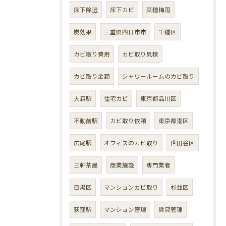
床下除湿
床下カビ
菜種梅雨
炭効果
三重県四日市市
千種区
カビ取り費用
カビ取り見積
カビ取り金額
シャワールームのカビ取り
大森駅
住宅カビ
東京都品川区
不動前駅
カビ取り依頼
東京都港区
広尾駅
オフィスのカビ取り
世田谷区
三軒茶屋
商業施設
専門業者
目黒区
マンションカビ取り
杉並区
荻窪駅
マンション管理
賃貸管理