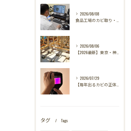
2026/08/08
食品工場のカビ取り・カビ対策はカビバスターズ東海・東京支店へ｜HACCP対応・真菌検査で食の安全を守る
2026/08/06
【2026最新】東京・神奈川・千葉・埼玉の新築に異変？！引き渡し前カビ検査が必須な理由｜3万円で数千万円の資産を守る究極の安心術✨
2026/07/29
【毎年出るカビの正体を暴く！】カビ取りは当たり前✨再発を防ぐ「徹底原因追及」の裏側とは？水漏れサーモグラフィー調査の威力！
タグ
Tags