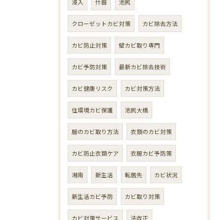
浸入
什器
池尻
クローゼットカビ対策
カビ除去方法
カビ防止対策
壁カビ取り専門
カビ予防対策
最新カビ除去技術
カビ健康リスク
カビ対策方法
住環境カビ保護
池尻大橋
服のカビ取り方法
衣類のカビ対策
カビ防止衣類ケア
衣服カビ予防策
湘南
新生活
転居先
カビ状況
新生活カビ予防
カビ取り対策
カビ対策サービス
法改正