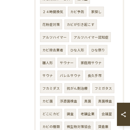
２４時間換気
カビ予防
家探し
花粉症対策
カビが引き起こす
アルツハイマー
アルツハイマー認知症
カビ除去業者
ひな人形
ひな祭り
雛人形
サウナー
家庭用サウナ
サウナ
バレルサウナ
長久手市
フカミダス
抗がん剤治療
フミガタス
カビ菌
浮遊菌検査
真菌
真菌検査
どこにカビ
調査
老舗企業
会議室
カビの種類
微生物対策協会
貸倉庫