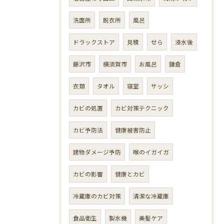
洗面所
脱衣所
風呂
ドラックストア
見積
せら
浸水後
藤沢市
横須賀市
お風呂
鎌倉
衣類
タオル
寝室
サッシ
カビの処置
カビ対策テクニック
カビ予防法
健康被害防止
建物ダメージ予防
喉のイガイガ
カビの影響
健康とカビ
冷蔵庫のカビ対策
清潔な冷蔵庫
食品衛生
製氷機
美髪ケア