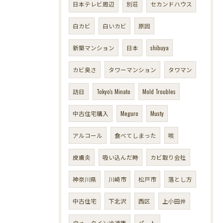
日本テレビ周辺
別荘
セカンドハウス
白カビ
白いカビ
原因
新築マンション
日本
shibuya
カビ臭さ
タワーマンション
タワマン
訪日
Tokyo's Minato
Mold Troubles
中古住宅購入
Meguro
Musty
アルコール
食べてしまった
咳
皮膚炎
吸い込んだ時
カビ取り会社
神奈川県
川崎市
松戸市
落とし方
中古住宅
下北沢
西区
上小田井
ウォークイン冷凍庫
パート