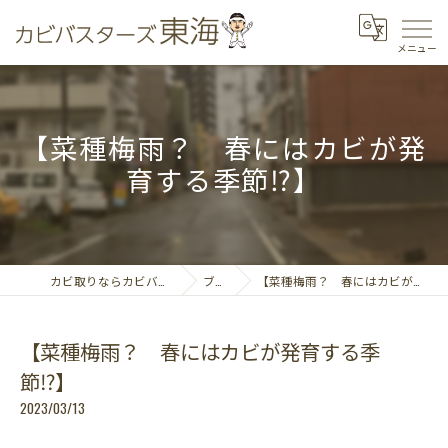
【菜種梅雨？ 春にはカビが発
育する季節⁉️】
カビ取りならカビバスターズ東海
ブログ
【菜種梅雨？ 春にはカビが発育する季節⁉️】
【菜種梅雨？ 春にはカビが発育する季
節⁉️】
2023/03/13