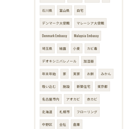
石川県
富山県
自宅
デンマーク大使館
マレーシア大使館
Denmark Embassy
Malaysia Embassy
埼玉県
結露
小麦
カビ毒
デオキシニバレノール
加湿器
年末年始
家
実家
お餅
みかん
吸い込む
施設
新築住宅
東京都
名古屋市内
アオカビ
赤カビ
北海道
札幌市
フローリング
中野区
会社
倉庫