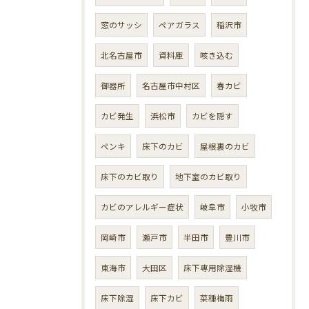
窓のサッシ
ペアガラス
稲沢市
北名古屋市
資料庫
咳き込む
御器所
名古屋市中村区
春カビ
カビ発生
浜松市
カビを隠す
ペンキ
床下のカビ
屋根裏のカビ
床下のカビ取り
地下室のカビ取り
カビのアレルギー症状
岐阜市
小牧市
岡崎市
瀬戸市
半田市
豊川市
東海市
大田区
床下専用除湿機
床下除湿
床下カビ
菜種梅雨