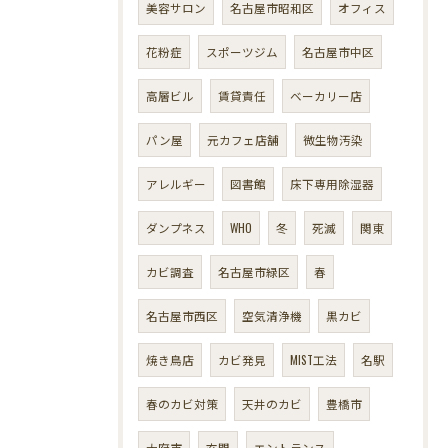
美容サロン
名古屋市昭和区
オフィス
花粉症
スポーツジム
名古屋市中区
高層ビル
賃貸責任
ベーカリー店
パン屋
元カフェ店舗
微生物汚染
アレルギー
図書館
床下専用除湿器
ダンプネス
WHO
冬
死滅
関東
カビ調査
名古屋市緑区
春
名古屋市西区
空気清浄機
黒カビ
焼き鳥店
カビ発見
MIST工法
名駅
春のカビ対策
天井のカビ
豊橋市
大府市
玄関
エントランス