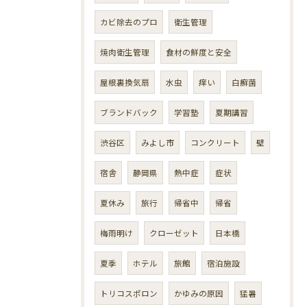
カビ除去のプロ
衛生管理
焼肉衛生管理
食材の鮮度と安全
屋根裏換気扇
水虫
痒い
白癬菌
ブランドバック
学習塾
夏期講習
渋谷区
みよし市
コンクリート
壁
宿舎
静岡県
熱中症
症状
夏休み
旅行
帰省中
帰省
梅雨明け
クローゼット
日本橋
夏季
ホテル
旅館
宿泊施設
トリコスポロン
かゆみの原因
猛暑