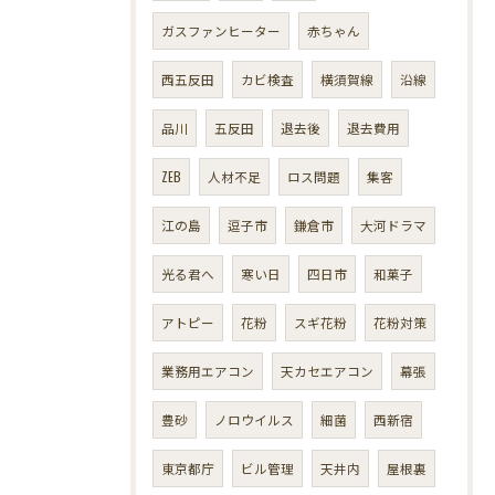
ガスファンヒーター
赤ちゃん
西五反田
カビ検査
横須賀線
沿線
品川
五反田
退去後
退去費用
ZEB
人材不足
ロス問題
集客
江の島
逗子市
鎌倉市
大河ドラマ
光る君へ
寒い日
四日市
和菓子
アトピー
花粉
スギ花粉
花粉対策
業務用エアコン
天カセエアコン
幕張
豊砂
ノロウイルス
細菌
西新宿
東京都庁
ビル管理
天井内
屋根裏