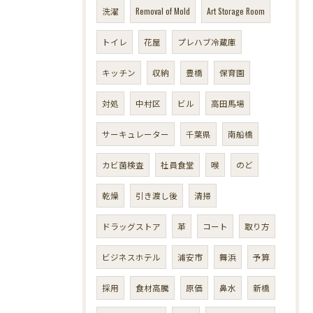
洗濯
Removal of Mold
Art Storage Room
トイレ
花屋
プレハブ冷蔵庫
キッチン
収納
豊橋
保育園
対処
中村区
ビル
高田馬場
サーキュレーター
千葉県
南船橋
カビ菌検査
社員食堂
喉
のど
乾燥
引き渡し後
清掃
ドラッグストア
革
コート
取り方
ビジネスホテル
浦安市
舞浜
予算
採用
食材高騰
原価
鼻水
新橋