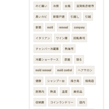
のど痛い
冷房
台風
滋賀県彦根市
黒いカビ
新築戸建
引越し
引越
新築
mold
removal
company
イタリアン
ワイン庫
回転寿司
チャンバー冷蔵庫
熱海市
冷蔵ショーケース
部屋
寝る
mold removal
mold control
ヘアサロン
健康
シャンプー台
焼き鳥
焼鳥店
厨房内
熱湯
温度
美術品
収納庫
コインランドリー
店内