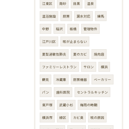
江東区
南砂
目黒
温泉
温浴施設
厨房
漏水対応
練馬
中野
稲沢
板橋
管理物件
江戸川区
咳が止まらない
夏型過敏性肺炎
夏のカビ
焼肉店
ファミリーレストラン
サロン
横浜
鶴見
冷蔵庫
厨房機器
ベーカリー
パン
歯科医院
セントラルキッチン
東戸塚
武蔵小杉
梅雨の時期
横浜市
緑区
カビ臭
咳の原因