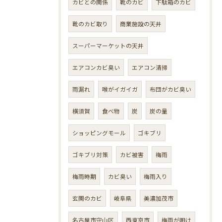
カビとの関係
靴のカビ
下駄箱のカビ
靴のカビ取り
商業施設の天井
スーパーマーケットの天井
エアコンカビ臭い
エアコン清掃
雨漏れ
喉がイガイガ
布団がカビ臭い
横須賀
食べ物
炭
炭の量
ショッピングモール
ゴキブリ
ゴキブリ対策
カビ被害
梅雨
梅雨時期
カビ臭い
梅雨入り
玄関のカビ
岐阜県
美濃加茂市
名古屋市守山区
西東京市
梅雨が明け