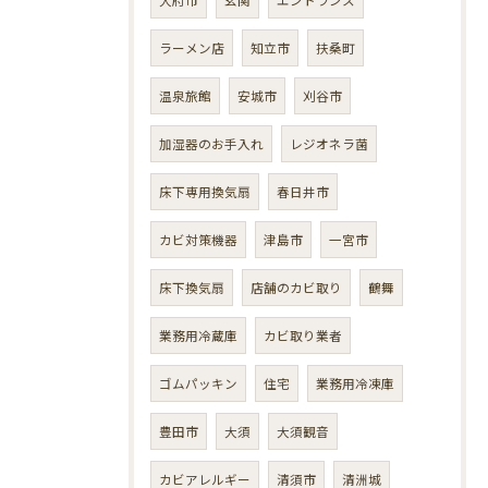
ラーメン店
知立市
扶桑町
温泉旅館
安城市
刈谷市
加湿器のお手入れ
レジオネラ菌
床下専用換気扇
春日井市
カビ対策機器
津島市
一宮市
床下換気扇
店舗のカビ取り
鶴舞
業務用冷蔵庫
カビ取り業者
ゴムパッキン
住宅
業務用冷凍庫
豊田市
大須
大須観音
カビアレルギー
清須市
清洲城