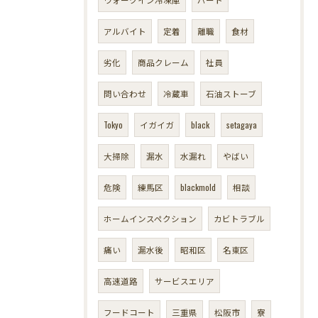
アルバイト
定着
離職
食材
劣化
商品クレーム
社員
問い合わせ
冷蔵車
石油ストーブ
Tokyo
イガイガ
black
setagaya
大掃除
漏水
水漏れ
やばい
危険
練馬区
blackmold
相談
ホームインスペクション
カビトラブル
痛い
漏水後
昭和区
名東区
高速道路
サービスエリア
フードコート
三重県
松阪市
寮