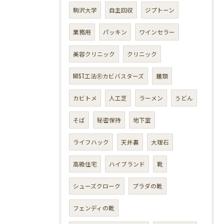
駒沢大学
自主回収
ジプトーン
業務用
パッキン
ワインセラー
美容クリニック
クリニック
MIST工法Ⓡカビバスターズ
麺類
カビトメ
人工芝
ラーメン
うどん
そば
秘密保持
地下室
ライフハック
天井裏
大理石
高級住宅
ハイブランド
靴
シューズクローク
プラダの靴
フェンディの靴