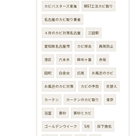
カビバスターズ東海
MIST工法カビ取り
名古屋のカビ取り業者
４月のカビ対策名古屋
三田駅
愛知県名古屋市
カビ除去
再発防止
港区
六本木
麻布十番
赤坂
田町
白金台
広尾
お風呂のカビ
お風呂のカビ対策
カビの予防
衣替え
カーテン
カーテンのカビ取り
東京
浴室
黄砂
黄砂とカビ
ゴールデンウイーク
5月
床下換気