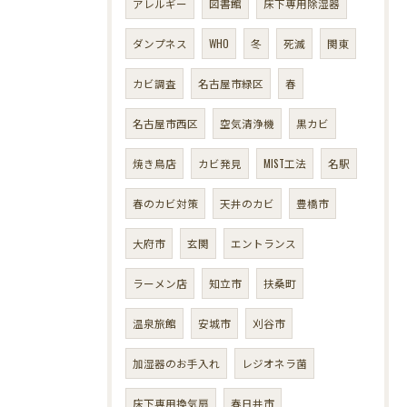
アレルギー
図書館
床下専用除湿器
ダンプネス
WHO
冬
死滅
関東
カビ調査
名古屋市緑区
春
名古屋市西区
空気清浄機
黒カビ
焼き鳥店
カビ発見
MIST工法
名駅
春のカビ対策
天井のカビ
豊橋市
大府市
玄関
エントランス
ラーメン店
知立市
扶桑町
温泉旅館
安城市
刈谷市
加湿器のお手入れ
レジオネラ菌
床下専用換気扇
春日井市