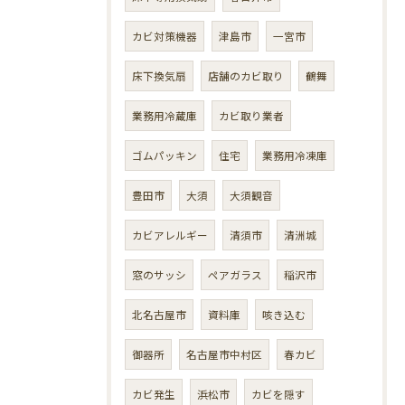
カビ対策機器
津島市
一宮市
床下換気扇
店舗のカビ取り
鶴舞
業務用冷蔵庫
カビ取り業者
ゴムパッキン
住宅
業務用冷凍庫
豊田市
大須
大須観音
カビアレルギー
清須市
清洲城
窓のサッシ
ペアガラス
稲沢市
北名古屋市
資料庫
咳き込む
御器所
名古屋市中村区
春カビ
カビ発生
浜松市
カビを隠す