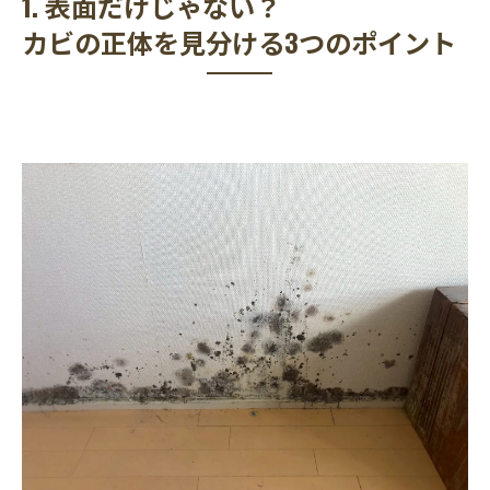
1. 表面だけじゃない？
見えない敵を追跡🔍
カビの正体を見分ける3つのポイント
3. 気密性を上げた最新住宅は要注意！「風の通
り道」もチェック！風量計での負圧検査とは？
4. 安心を手に入れる！「真菌（カビ菌）検査」
のすすめ
手に負えないカビトラブルはカビバスターズ東
海・カビバスターズ東海東京支店へ！
微生物環境アドバイザーHACCPコーディネー
ター樅山裕晃