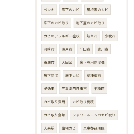
ペンキ
床下のカビ
屋根裏のカビ
床下のカビ取り
地下室のカビ取り
カビのアレルギー症状
岐阜市
小牧市
岡崎市
瀬戸市
半田市
豊川市
東海市
大田区
床下専用除湿機
床下除湿
床下カビ
菜種梅雨
炭効果
三重県四日市市
千種区
カビ取り費用
カビ取り見積
カビ取り金額
シャワールームのカビ取り
大森駅
住宅カビ
東京都品川区