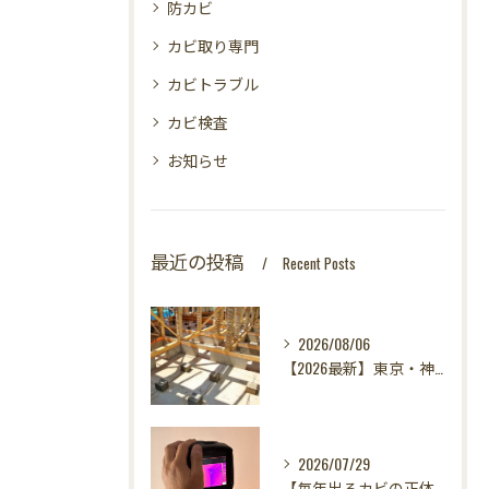
防カビ
カビ取り専門
カビトラブル
カビ検査
お知らせ
最近の投稿
Recent Posts
2026/08/06
【2026最新】東京・神奈川・千葉・埼玉の新築に異変？！引き渡し前カビ検査が必須な理由｜3万円で数千万円の資産を守る究極の安心術✨
2026/07/29
【毎年出るカビの正体を暴く！】カビ取りは当たり前✨再発を防ぐ「徹底原因追及」の裏側とは？水漏れサーモグラフィー調査の威力！