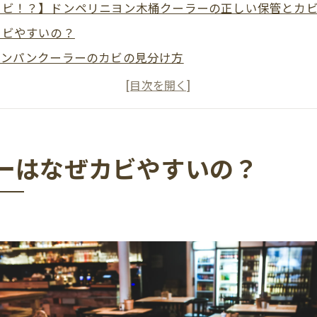
カビ！？】ドンペリニヨン木桶クーラーの正しい保管とカ
カビやすいの？
ャンパンクーラーのカビの見分け方
ーラーのカビ予防法
ンクーラーのカビ対策
シャンパンクーラーのカビトラブル
ラー・ドンペリニヨン木桶クーラーのカビ対策は早めの判
ーはなぜカビやすいの？