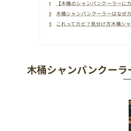
【木桶のシャンパンクーラーに
木桶シャンパンクーラーはなぜ
これってカビ？見分け方木桶シ
自分でできる木桶シャンパンク
やってはいけない木桶シャンパ
カビ専門業者に相談すべき木桶
まとめ｜木桶のシャンパンクー
木桶シャンパンクーラ
よくある質問Q&A