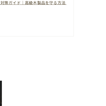
ビ対策ガイド｜高級木製品を守る方法
断が大切です