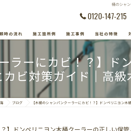
桶のシャン
0120-147-215
頼時の流れ
施工箇所例
施工事例
当社の特徴
カビ除去
ーラーにカビ！？】ド
防カビ
とカビ対策ガイド｜高級
カビ取り専門
カビトラブル
海
ブログ
【木桶のシャンパンクーラーにカビ！？】ドンペリニヨン木
カビ検査
！？】ドンペリニヨン木桶クーラーの正しい保管