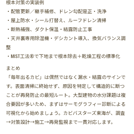
根本対策の実装例
・配管更新／継手補修、ドレン勾配是正・洗浄
・屋上防水・シール打替え、ルーフドレン清掃
・断熱補強、ダクト保温・結露防止工事
・天井裏専用除湿機・デシカント導入、換気バランス調
整
・MIST工法®で下地まで根本除去＋乾燥工程の標準化
まとめ
「毎年出るカビ」は偶然ではなく漏水・結露のサインで
す。表面清掃に終始せず、原因を特定して構造的に断つ
ことが再発防止の最短ルート。大型建物の水分課題は複
合要因が多いため、まずはサーモグラフィー診断による
可視化から始めましょう。カビバスターズ東海が、調査
→対策設計→施工→再発監視まで一貫対応します。