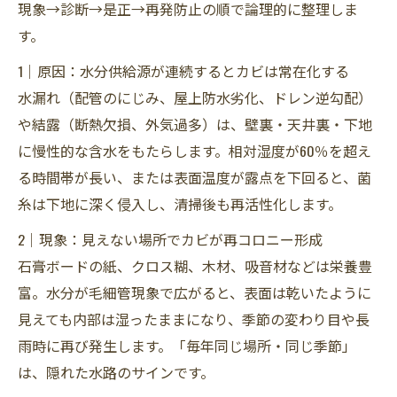
現象→診断→是正→再発防止の順で論理的に整理しま
す。
1｜原因：水分供給源が連続するとカビは常在化する
水漏れ（配管のにじみ、屋上防水劣化、ドレン逆勾配）
や結露（断熱欠損、外気過多）は、壁裏・天井裏・下地
に慢性的な含水をもたらします。相対湿度が60％を超え
る時間帯が長い、または表面温度が露点を下回ると、菌
糸は下地に深く侵入し、清掃後も再活性化します。
2｜現象：見えない場所でカビが再コロニー形成
石膏ボードの紙、クロス糊、木材、吸音材などは栄養豊
富。水分が毛細管現象で広がると、表面は乾いたように
見えても内部は湿ったままになり、季節の変わり目や長
雨時に再び発生します。「毎年同じ場所・同じ季節」
は、隠れた水路のサインです。