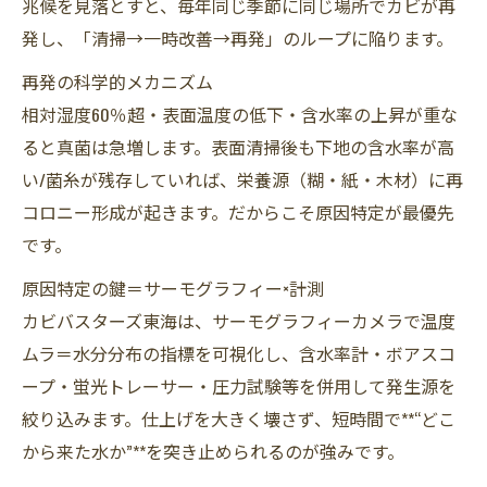
兆候を見落とすと、毎年同じ季節に同じ場所でカビが再
発し、「清掃→一時改善→再発」のループに陥ります。
再発の科学的メカニズム
相対湿度60％超・表面温度の低下・含水率の上昇が重な
ると真菌は急増します。表面清掃後も下地の含水率が高
い/菌糸が残存していれば、栄養源（糊・紙・木材）に再
コロニー形成が起きます。だからこそ原因特定が最優先
です。
原因特定の鍵＝サーモグラフィー×計測
カビバスターズ東海は、サーモグラフィーカメラで温度
ムラ＝水分分布の指標を可視化し、含水率計・ボアスコ
ープ・蛍光トレーサー・圧力試験等を併用して発生源を
絞り込みます。仕上げを大きく壊さず、短時間で**“どこ
から来た水か”**を突き止められるのが強みです。