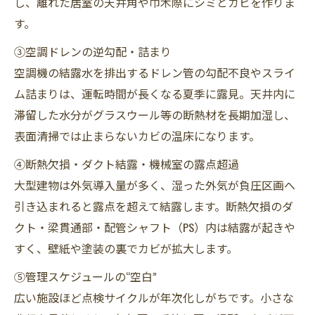
し、離れた居室の天井角や巾木際にシミとカビを作りま
す。
③空調ドレンの逆勾配・詰まり
空調機の結露水を排出するドレン管の勾配不良やスライ
ム詰まりは、運転時間が長くなる夏季に露見。天井内に
滞留した水分がグラスウール等の断熱材を長期加湿し、
表面清掃では止まらないカビの温床になります。
④断熱欠損・ダクト結露・機械室の露点超過
大型建物は外気導入量が多く、湿った外気が負圧区画へ
引き込まれると露点を超えて結露します。断熱欠損のダ
クト・梁貫通部・配管シャフト（PS）内は結露が起きや
すく、壁紙や塗装の裏でカビが拡大します。
⑤管理スケジュールの“空白”
広い施設ほど点検サイクルが年次化しがちです。小さな