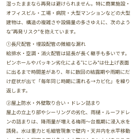
湿ったままなら再発は避けられません。特に商業施設・
オフィスビル・工場・病院・大型マンションなどの大型
建物は、構造の複雑さや設備量の多さゆえに、次のよう
な“再発リスク”を抱えています。
①長尺配管・埋設配管の微細な漏れ
給排水・空調・消火配管は延長が長く継手も多いです。
ピンホールやパッキン劣化による“にじみ”は仕上げ表面
に出るまで時間差があり、年に数回の結露期や雨期にだ
け症状が出て「毎年同じ時期に濡れる→カビ化」を繰り
返します。
②屋上防水・外壁取り合い・ドレン詰まり
屋上の立上り部やシーリングの劣化、雨樋・ルーフドレ
ンの詰まりは、降雨量が増える梅雨〜台風期に浸入水を
誘発。水は重力と毛細管現象で壁内・天井内を水平移動