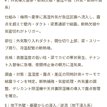
系）
仕組み：梅雨〜夏季に高湿外気が負圧区画へ流入し、露
点を超えて壁内・ダクト・梁貫通部で結露。断熱欠損や
気密切れがトリガー。
部位：外気取り入れダクト、間仕切り上部、梁・スリー
ブ周り、冷温配管の断熱端。
兆候：表面温度の低い柱・梁でカビの帯状発生、テナン
ト入替後に急増、夜間停止後の朝方に湿気臭。
調査・対策：温湿度・露点・差圧の同時計測＋サーモで
結露ラインを特定。断熱補強・気密処理・外気量の調
整、デシカント除湿機や天井裏除湿機の導入で露点管理
を確立。
5｜地下外壁・基礎からの浸入／逆流（地下浸入系）