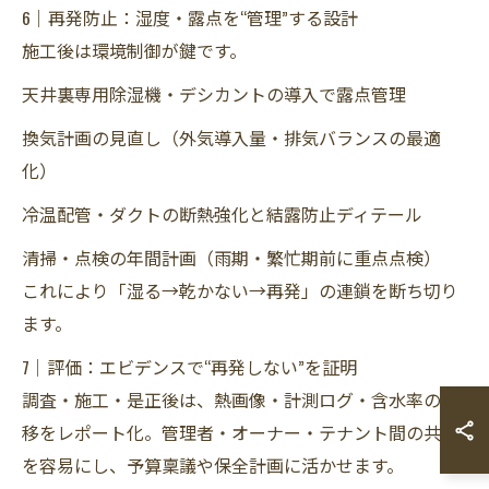
6｜再発防止：湿度・露点を“管理”する設計
施工後は環境制御が鍵です。
天井裏専用除湿機・デシカントの導入で露点管理
換気計画の見直し（外気導入量・排気バランスの最適
化）
冷温配管・ダクトの断熱強化と結露防止ディテール
清掃・点検の年間計画（雨期・繁忙期前に重点点検）
これにより「湿る→乾かない→再発」の連鎖を断ち切り
ます。
7｜評価：エビデンスで“再発しない”を証明
調査・施工・是正後は、熱画像・計測ログ・含水率の推
移をレポート化。管理者・オーナー・テナント間の共有
を容易にし、予算稟議や保全計画に活かせます。