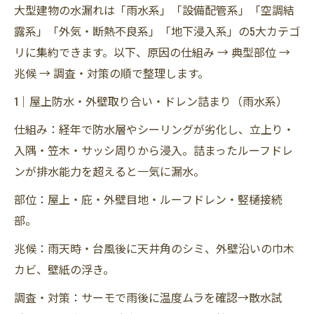
大型建物の水漏れは「雨水系」「設備配管系」「空調結
露系」「外気・断熱不良系」「地下浸入系」の5大カテゴ
リに集約できます。以下、原因の仕組み → 典型部位 →
兆候 → 調査・対策の順で整理します。
1｜屋上防水・外壁取り合い・ドレン詰まり（雨水系）
仕組み：経年で防水層やシーリングが劣化し、立上り・
入隅・笠木・サッシ周りから浸入。詰まったルーフドレ
ンが排水能力を超えると一気に漏水。
部位：屋上・庇・外壁目地・ルーフドレン・竪樋接続
部。
兆候：雨天時・台風後に天井角のシミ、外壁沿いの巾木
カビ、壁紙の浮き。
調査・対策：サーモで雨後に温度ムラを確認→散水試