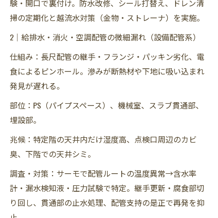
験・開口で裏付け。防水改修、シール打替え、ドレン清
掃の定期化と越流水対策（金物・ストレーナ）を実施。
2｜給排水・消火・空調配管の微細漏れ（設備配管系）
仕組み：長尺配管の継手・フランジ・パッキン劣化、電
食によるピンホール。滲みが断熱材や下地に吸い込まれ
発見が遅れる。
部位：PS（パイプスペース）、機械室、スラブ貫通部、
埋設部。
兆候：特定階の天井内だけ湿度高、点検口周辺のカビ
臭、下階での天井シミ。
調査・対策：サーモで配管ルートの温度異常→含水率
計・漏水検知液・圧力試験で特定。継手更新・腐食部切
り回し、貫通部の止水処理、配管支持の是正で再発を抑
止。