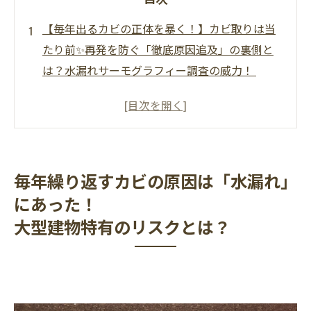
【毎年出るカビの正体を暴く！】カビ取りは当
たり前✨再発を防ぐ「徹底原因追及」の裏側と
は？水漏れサーモグラフィー調査の威力！
毎年繰り返すカビの原因は「水漏れ」にあっ
た！大型建物特有のリスクとは？
目に見えない壁裏・天井裏の水分を発見！サー
モグラフィー調査の必要性
毎年繰り返すカビの原因は「水漏れ」
大型ビル・商業施設・工場で多い水漏れの発生
にあった！
要因トップ５
大型建物特有のリスクとは？
水漏れとカビの関係再発を防ぐために根本原因
を取り除くことが重要
サーモグラフィー調査でわかる！従来調査との
違いと精度の高さ