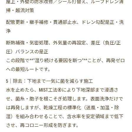
屋上・外壁の防水改修／シール打替え、ルーフドレン清
掃・越流対策
配管更新・継手補修・貫通部止水、ドレン勾配是正・洗
浄
断熱補強・気密処理、外気量の再設定、差圧（負圧/正
圧）バランスの是正
この段階で**“湿り続ける要因を断つ”**ことが、再発ゼロ
への最短ルートです。
5｜除去：下地まで一気に菌を減らす施工
水を止めたら、MIST工法®により下地深部まで浸透さ
せ、菌糸・胞子を根こそぎ処理します。表面洗浄だけで
は再発しますが、乾燥工程の標準化（送風・加温・除
湿）を組み合わせることで、含水率を安定領域まで低下
させ、再コロニー形成を防ぎます。