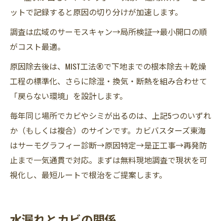
ットで記録すると原因の切り分けが加速します。
調査は広域のサーモスキャン→局所検証→最小開口の順
がコスト最適。
原因除去後は、MIST工法®で下地までの根本除去＋乾燥
工程の標準化、さらに除湿・換気・断熱を組み合わせて
「戻らない環境」を設計します。
毎年同じ場所でカビやシミが出るのは、上記5つのいずれ
か（もしくは複合）のサインです。カビバスターズ東海
はサーモグラフィー診断→原因特定→是正工事→再発防
止まで一気通貫で対応。まずは無料現地調査で現状を可
視化し、最短ルートで根治をご提案します。
水漏れとカビの関係