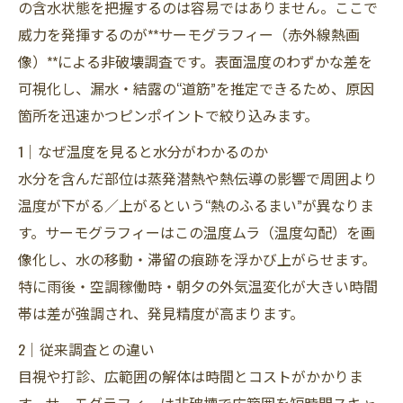
の含水状態を把握するのは容易ではありません。ここで
威力を発揮するのが**サーモグラフィー（赤外線熱画
像）**による非破壊調査です。表面温度のわずかな差を
可視化し、漏水・結露の“道筋”を推定できるため、原因
箇所を迅速かつピンポイントで絞り込みます。
1｜なぜ温度を見ると水分がわかるのか
水分を含んだ部位は蒸発潜熱や熱伝導の影響で周囲より
温度が下がる／上がるという“熱のふるまい”が異なりま
す。サーモグラフィーはこの温度ムラ（温度勾配）を画
像化し、水の移動・滞留の痕跡を浮かび上がらせます。
特に雨後・空調稼働時・朝夕の外気温変化が大きい時間
帯は差が強調され、発見精度が高まります。
2｜従来調査との違い
目視や打診、広範囲の解体は時間とコストがかかりま
す。サーモグラフィーは非破壊で広範囲を短時間スキャ