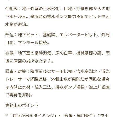
仕組み：地下外壁の止水劣化、目地・打継ぎ部からの地
下水圧浸入。豪雨時の排水ポンプ能力不足でピットや汚
水桝が逆流。
部位：地下ピット、基礎梁、エレベーターピット、外周
目地、マンホール接続。
兆候：地下室の常時湿気、床の白華、機械基礎の錆、雨
後に床面の局所水たまり。
調査・対策：降雨前後のサーモ比較・含水率測定・蛍光
トレーサーで経路追跡。外側止水が原則だが困難な場合
は内側止水材・注入工法、排水ポンプ増強・逆止弁設置
で再発を抑制。
実務上のポイント
**「症状が出るタイミング」×「気象・運用条件」**をセ