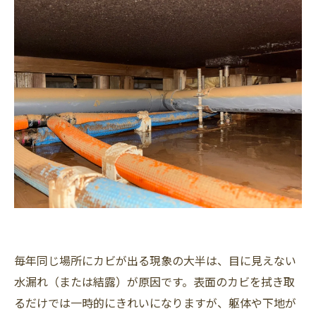
水漏れカビ対策の最新技術！MIST工法®と除湿
機・換気設備の組み合わせ
現地調査の流れ
【対応エリア】愛知・岐阜・三重・静岡・東
京・神奈川・千葉・埼玉の大型建物の水漏れカ
ビ問題はカビバスターズ東海にお任せくださ
い！
「毎年、掃除しても掃除してもカビが生えてく
る…😢」 そんな無限ループに疲れてしまってい
ませんか？
💡 カビのお悩み解決！よくある質問Q&A 🔍
毎年同じ場所にカビが出る現象の大半は、目に見えない
水漏れ（または結露）が原因です。表面のカビを拭き取
るだけでは一時的にきれいになりますが、躯体や下地が