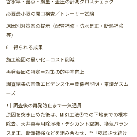
含水率・露点・風量・差圧の計測クロスチェック
必要最小限の開口検査／トレーサー試験
原因別対策案の提示（配管補修・防水是正・断熱補強
等）
6｜得られる成果
施工範囲の最小化＝コスト削減
再発要因の特定＝対策の的中率向上
調査結果の画像エビデンス化＝関係者説明・稟議がスム
ーズ
7｜調査後の再発防止まで一気通貫
原因を突き止めた後は、MIST工法®での下地までの根本
除去、天井裏専用除湿機・デシカント空調、換気バラン
ス是正、断熱補強などを組み合わせ、**「乾燥させ続け