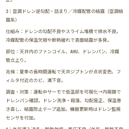
3｜空調ドレン逆勾配・詰まり／冷媒配管の結露（空調結
露系）
仕組み：ドレンの勾配不良やスライム堆積で排水不良。
冷媒配管の保温欠損や断熱破れで表面結露が多発。
部位：天井内のファンコイル、AHU、ドレンパン、冷媒
管立上り。
兆候：夏季の長時間運転で天井ジプトンが点状変色、フ
ィルタ付近のカビ、滴下音。
調査・対策：運転中サーモで低温部を可視化→内視鏡で
ドレンパン確認。ドレン洗浄・殺藻、勾配是正、保温巻
き直し、結露防止テープ追加。機器更新時はドレン監視
センサを付加。
4｜外気導入過多・断熱欠損・差圧不良（外気・断熱不良