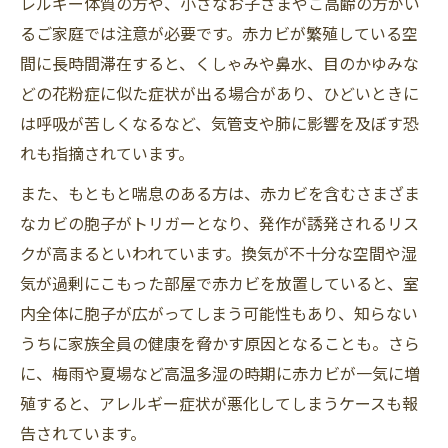
レルギー体質の方や、小さなお子さまやご高齢の方がい
るご家庭では注意が必要です。赤カビが繁殖している空
間に長時間滞在すると、くしゃみや鼻水、目のかゆみな
どの花粉症に似た症状が出る場合があり、ひどいときに
は呼吸が苦しくなるなど、気管支や肺に影響を及ぼす恐
れも指摘されています。
また、もともと喘息のある方は、赤カビを含むさまざま
なカビの胞子がトリガーとなり、発作が誘発されるリス
クが高まるといわれています。換気が不十分な空間や湿
気が過剰にこもった部屋で赤カビを放置していると、室
内全体に胞子が広がってしまう可能性もあり、知らない
うちに家族全員の健康を脅かす原因となることも。さら
に、梅雨や夏場など高温多湿の時期に赤カビが一気に増
殖すると、アレルギー症状が悪化してしまうケースも報
告されています。