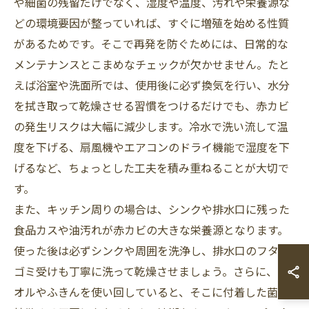
や細菌の残留だけでなく、湿度や温度、汚れや栄養源な
どの環境要因が整っていれば、すぐに増殖を始める性質
があるためです。そこで再発を防ぐためには、日常的な
メンテナンスとこまめなチェックが欠かせません。たと
えば浴室や洗面所では、使用後に必ず換気を行い、水分
を拭き取って乾燥させる習慣をつけるだけでも、赤カビ
の発生リスクは大幅に減少します。冷水で洗い流して温
度を下げる、扇風機やエアコンのドライ機能で湿度を下
げるなど、ちょっとした工夫を積み重ねることが大切で
す。
また、キッチン周りの場合は、シンクや排水口に残った
食品カスや油汚れが赤カビの大きな栄養源となります。
使った後は必ずシンクや周囲を洗浄し、排水口のフタや
ゴミ受けも丁寧に洗って乾燥させましょう。さらに、タ
オルやふきんを使い回していると、そこに付着した菌が