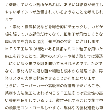
く機能していない箇所があれば、あるいは結露が発生し
やすいポイントが放置されているようなことを考えられ
ます
。・素材・換気状況などを総合的にチェックし、カビが
根を張っている部位だけでなく、細胞子が飛散しそうな
周辺までを含めた湿度「発生源の特定」に注目します。
ＭＩＳＴ工法®の特徴である微細なミスト粒子を用いた
施工を行うことで、通常のスプレーや拭き取りでは浸透
しにくい隅々まで薬剤を向いて見られるのです。ただで
なく、素材内部に潜む菌や細胞も根本から処理でき、再
発リスクを大幅に軽減させることが可能になります。
さらに、スーパーカーや高級車の保管場所だからこそ、
薬剤や方法施工によればＭＩＳＴ工法®では安全性の高
い薬剤を使用しているうえ、微粒子化することで施工中
の飛散をコントロールしやすく、躯体や内装材建物も車