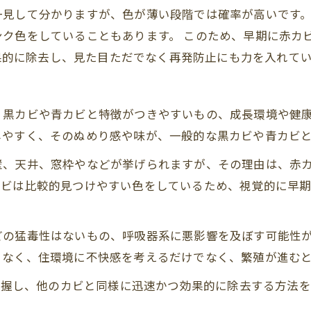
一見して分かりますが、色が薄い段階では確率が高いです
ンク色をしていることもあります。 このため、早期に赤カ
効果的に除去し、見た目ただでなく再発防止にも力を入れて
、黒カビや青カビと特徴がつきやすいもの、成長環境や健
しやすく、そのぬめり感や味が、一般的な黒カビや青カビ
壁、天井、窓枠やなどが挙げられますが、その理由は、赤
カビは比較的見つけやすい色をしているため、視覚的に早
どの猛毒性はないもの、呼吸器系に悪影響を及ぼす可能性
となく、住環境に不快感を考えるだけでなく、繁殖が進む
に把握し、他のカビと同様に迅速かつ効果的に除去する方法