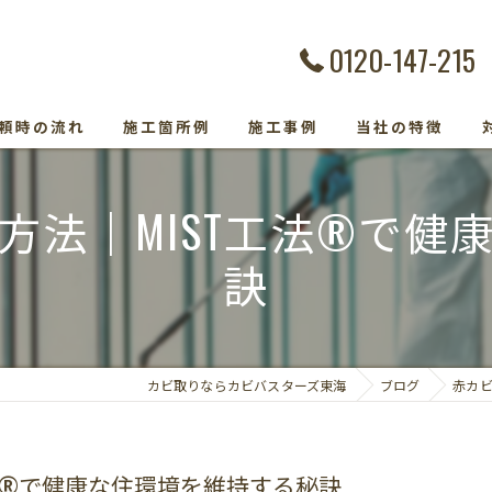
0120-147-215
頼時の流れ
施工箇所例
施工事例
当社の特徴
カビ除去
方法｜MIST工法®で健
防カビ
訣
カビ取り専門
カビトラブル
カビ取りならカビバスターズ東海
ブログ
赤カビ
カビ検査
法®で健康な住環境を維持する秘訣