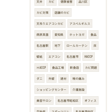
天井
カビ
健康被害
品川区
カビ対策
店舗のカビ
天吊りエアコンカビ
アスペルギルス
病原真菌
愛知県
ホットヨガ
食品
名古屋駅
地下
ロールカーテン
床
壁紙
エアコン
名古屋市
HACCP
ＨACCP
食品工場
飲食店
カビ問題
ダニ
外壁
建材
喉の痛み
ショッピングセンター
介護施設
美容サロン
名古屋市昭和区
オフィス
花粉症
スポーツジム
名古屋市中区