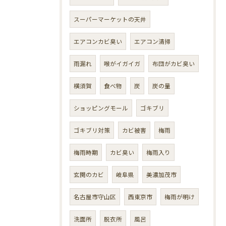
スーパーマーケットの天井
エアコンカビ臭い
エアコン清掃
雨漏れ
喉がイガイガ
布団がカビ臭い
横須賀
食べ物
炭
炭の量
ショッピングモール
ゴキブリ
ゴキブリ対策
カビ被害
梅雨
梅雨時期
カビ臭い
梅雨入り
玄関のカビ
岐阜県
美濃加茂市
名古屋市守山区
西東京市
梅雨が明け
洗面所
脱衣所
風呂