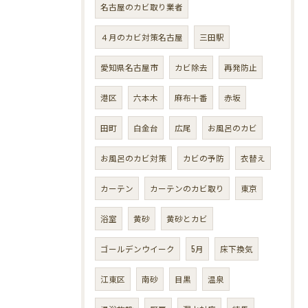
名古屋のカビ取り業者
４月のカビ対策名古屋
三田駅
愛知県名古屋市
カビ除去
再発防止
港区
六本木
麻布十番
赤坂
田町
白金台
広尾
お風呂のカビ
お風呂のカビ対策
カビの予防
衣替え
カーテン
カーテンのカビ取り
東京
浴室
黄砂
黄砂とカビ
ゴールデンウイーク
5月
床下換気
江東区
南砂
目黒
温泉