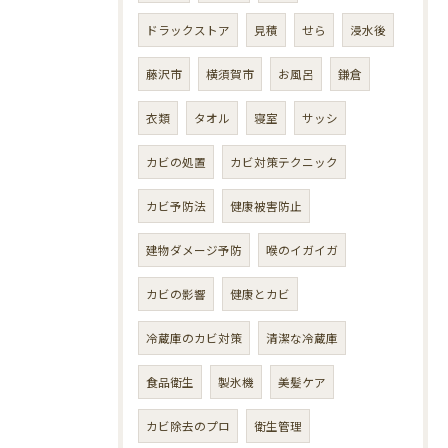
ドラックストア
見積
せら
浸水後
藤沢市
横須賀市
お風呂
鎌倉
衣類
タオル
寝室
サッシ
カビの処置
カビ対策テクニック
カビ予防法
健康被害防止
建物ダメージ予防
喉のイガイガ
カビの影響
健康とカビ
冷蔵庫のカビ対策
清潔な冷蔵庫
食品衛生
製氷機
美髪ケア
カビ除去のプロ
衛生管理