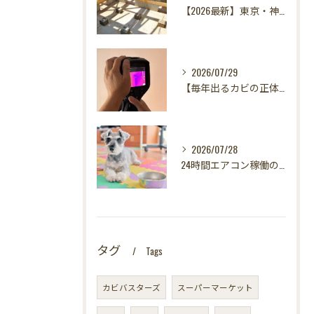
【2026最新】東京・神奈川・千葉・埼玉の新築に異変？！引き渡し前カビ検査が必須な理由｜3万円で数千万円の資産を守る究極の安心術✨
2026/07/29
【毎年出るカビの正体を暴く！】カビ取りは当たり前✨再発を防ぐ「徹底原因追及」の裏側とは？水漏れサーモグラフィー調査の威力！
2026/07/28
24時間エアコン稼働の落とし穴！夏型壁内結露から大切な愛犬の健康を守る方法
タグ
Tags
カビバスターズ
スーパーマーケット