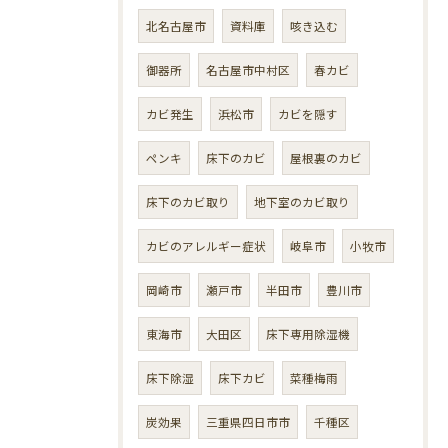
北名古屋市
資料庫
咳き込む
御器所
名古屋市中村区
春カビ
カビ発生
浜松市
カビを隠す
ペンキ
床下のカビ
屋根裏のカビ
床下のカビ取り
地下室のカビ取り
カビのアレルギー症状
岐阜市
小牧市
岡崎市
瀬戸市
半田市
豊川市
東海市
大田区
床下専用除湿機
床下除湿
床下カビ
菜種梅雨
炭効果
三重県四日市市
千種区