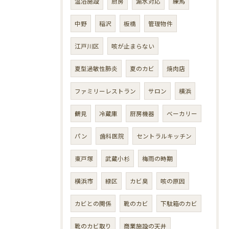
温浴施設
厨房
漏水対応
練馬
中野
稲沢
板橋
管理物件
江戸川区
咳が止まらない
夏型過敏性肺炎
夏のカビ
焼肉店
ファミリーレストラン
サロン
横浜
鶴見
冷蔵庫
厨房機器
ベーカリー
パン
歯科医院
セントラルキッチン
東戸塚
武蔵小杉
梅雨の時期
横浜市
緑区
カビ臭
咳の原因
カビとの関係
靴のカビ
下駄箱のカビ
靴のカビ取り
商業施設の天井