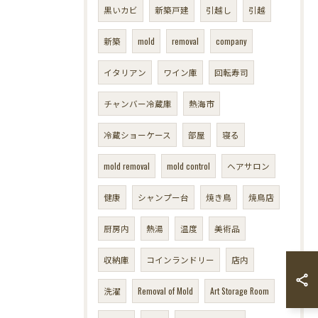
黒いカビ
新築戸建
引越し
引越
新築
mold
removal
company
イタリアン
ワイン庫
回転寿司
チャンバー冷蔵庫
熱海市
冷蔵ショーケース
部屋
寝る
mold removal
mold control
ヘアサロン
健康
シャンプー台
焼き鳥
焼鳥店
厨房内
熱湯
温度
美術品
収納庫
コインランドリー
店内
洗濯
Removal of Mold
Art Storage Room