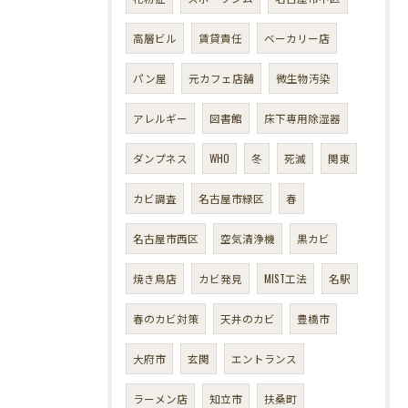
高層ビル
賃貸責任
ベーカリー店
パン屋
元カフェ店舗
微生物汚染
アレルギー
図書館
床下専用除湿器
ダンプネス
WHO
冬
死滅
関東
カビ調査
名古屋市緑区
春
名古屋市西区
空気清浄機
黒カビ
焼き鳥店
カビ発見
MIST工法
名駅
春のカビ対策
天井のカビ
豊橋市
大府市
玄関
エントランス
ラーメン店
知立市
扶桑町