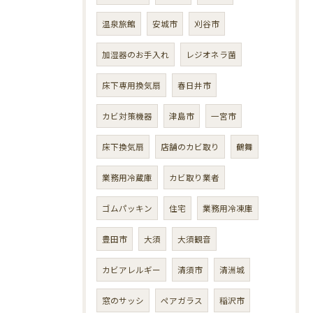
温泉旅館
安城市
刈谷市
加湿器のお手入れ
レジオネラ菌
床下専用換気扇
春日井市
カビ対策機器
津島市
一宮市
床下換気扇
店舗のカビ取り
鶴舞
業務用冷蔵庫
カビ取り業者
ゴムパッキン
住宅
業務用冷凍庫
豊田市
大須
大須観音
カビアレルギー
清須市
清洲城
窓のサッシ
ペアガラス
稲沢市