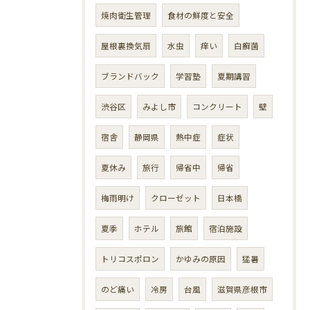
焼肉衛生管理
食材の鮮度と安全
屋根裏換気扇
水虫
痒い
白癬菌
ブランドバック
学習塾
夏期講習
渋谷区
みよし市
コンクリート
壁
宿舎
静岡県
熱中症
症状
夏休み
旅行
帰省中
帰省
梅雨明け
クローゼット
日本橋
夏季
ホテル
旅館
宿泊施設
トリコスポロン
かゆみの原因
猛暑
のど痛い
冷房
台風
滋賀県彦根市