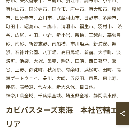
野市、東久留米市、三鷹市、狛江市、調布市、小平市、
東村山市、国分寺市、国立市、府中市、東大和市、稲城
市、国分寺市、立川市、武蔵村山市、日野市、多摩市、
町田市、昭島市、三鷹市、清瀬市、福生市、羽村市、 渋
谷、広尾、神田、小岩、新小岩、新橋、三越前、幕張豊
砂、南砂、新習志野、南船橋、市川塩浜、新浦安、舞
浜、石神井公園、八丁堀、高田馬場、新宿、大手町、淡
路町、池袋、大塚、巣鴨、駒込、田端、西日暮里、鶯
谷、上野、御徒町、秋葉原、有楽町、浜松町、田町、高
輪ゲートウェイ、品川、大崎、五反田、目黒、恵比寿、
原宿、表参道、代々木、新大久保、目白他。
神奈川県全域、千葉県全域、埼玉県全域、静岡県東部、
カビバスターズ東海 本社管轄エ
リア