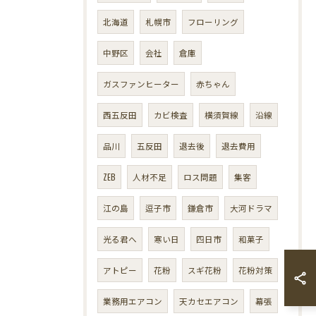
北海道
札幌市
フローリング
中野区
会社
倉庫
ガスファンヒーター
赤ちゃん
西五反田
カビ検査
横須賀線
沿線
品川
五反田
退去後
退去費用
ZEB
人材不足
ロス問題
集客
江の島
逗子市
鎌倉市
大河ドラマ
光る君へ
寒い日
四日市
和菓子
アトピー
花粉
スギ花粉
花粉対策
業務用エアコン
天カセエアコン
幕張