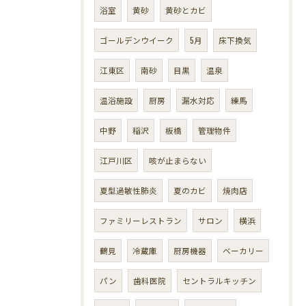
浴室
黄砂
黄砂とカビ
ゴールデンウイーク
5月
床下換気
江東区
南砂
目黒
温泉
温浴施設
厨房
漏水対応
練馬
中野
稲沢
板橋
管理物件
江戸川区
咳が止まらない
夏型過敏性肺炎
夏のカビ
焼肉店
ファミリーレストラン
サロン
横浜
鶴見
冷蔵庫
厨房機器
ベーカリー
パン
歯科医院
セントラルキッチン