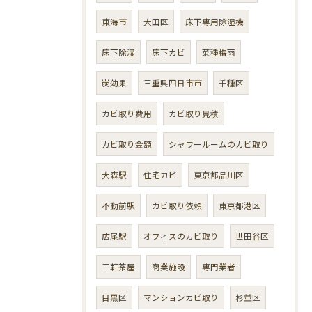
東海市
大田区
床下専用除湿機
床下除湿
床下カビ
菜種梅雨
炭効果
三重県四日市市
千種区
カビ取り費用
カビ取り見積
カビ取り金額
シャワールームのカビ取り
大森駅
住宅カビ
東京都品川区
不動前駅
カビ取り依頼
東京都港区
広尾駅
オフィスのカビ取り
世田谷区
三軒茶屋
商業施設
専門業者
目黒区
マンションカビ取り
杉並区