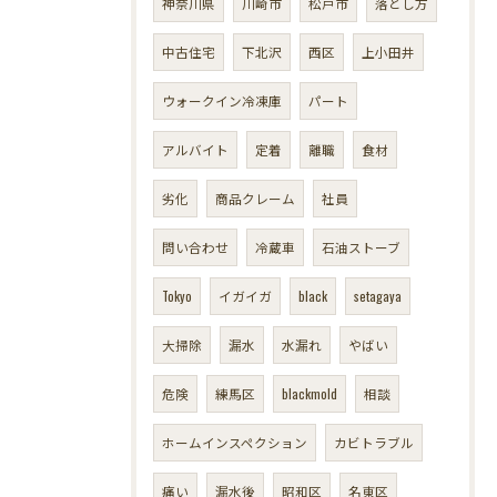
神奈川県
川崎市
松戸市
落とし方
中古住宅
下北沢
西区
上小田井
ウォークイン冷凍庫
パート
アルバイト
定着
離職
食材
劣化
商品クレーム
社員
問い合わせ
冷蔵車
石油ストーブ
Tokyo
イガイガ
black
setagaya
大掃除
漏水
水漏れ
やばい
危険
練馬区
blackmold
相談
ホームインスペクション
カビトラブル
痛い
漏水後
昭和区
名東区