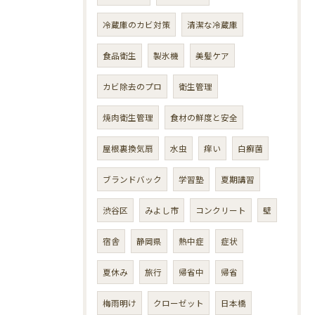
冷蔵庫のカビ対策
清潔な冷蔵庫
食品衛生
製氷機
美髪ケア
カビ除去のプロ
衛生管理
焼肉衛生管理
食材の鮮度と安全
屋根裏換気扇
水虫
痒い
白癬菌
ブランドバック
学習塾
夏期講習
渋谷区
みよし市
コンクリート
壁
宿舎
静岡県
熱中症
症状
夏休み
旅行
帰省中
帰省
梅雨明け
クローゼット
日本橋