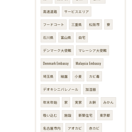
高速道路
サービスエリア
フードコート
三重県
松阪市
寮
石川県
富山県
自宅
デンマーク大使館
マレーシア大使館
Denmark Embassy
Malaysia Embassy
埼玉県
結露
小麦
カビ毒
デオキシニバレノール
加湿器
年末年始
家
実家
お餅
みかん
吸い込む
施設
新築住宅
東京都
名古屋市内
アオカビ
赤カビ