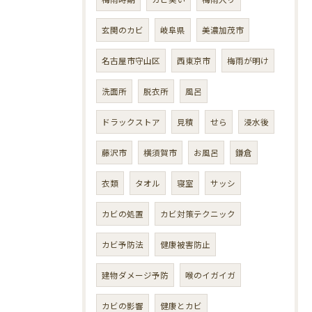
玄関のカビ
岐阜県
美濃加茂市
名古屋市守山区
西東京市
梅雨が明け
洗面所
脱衣所
風呂
ドラックストア
見積
せら
浸水後
藤沢市
横須賀市
お風呂
鎌倉
衣類
タオル
寝室
サッシ
カビの処置
カビ対策テクニック
カビ予防法
健康被害防止
建物ダメージ予防
喉のイガイガ
カビの影響
健康とカビ