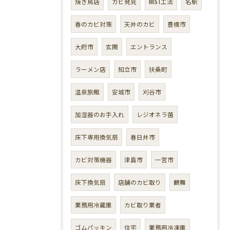
焼き鳥店
カビ発見
MIST工法
名駅
春のカビ対策
天井のカビ
豊橋市
大府市
玄関
エントランス
ラーメン店
知立市
扶桑町
温泉旅館
安城市
刈谷市
加湿器のお手入れ
レジオネラ菌
床下専用換気扇
春日井市
カビ対策機器
津島市
一宮市
床下換気扇
店舗のカビ取り
鶴舞
業務用冷蔵庫
カビ取り業者
ゴムパッキン
住宅
業務用冷凍庫