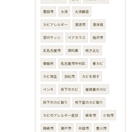
豊田市
大須
大須観音
カビアレルギー
清須市
清洲城
窓のサッシ
ペアガラス
稲沢市
北名古屋市
資料庫
咳き込む
御器所
名古屋市中村区
春カビ
カビ発生
浜松市
カビを隠す
ペンキ
床下のカビ
屋根裏のカビ
床下のカビ取り
地下室のカビ取り
カビのアレルギー症状
岐阜市
小牧市
岡崎市
瀬戸市
半田市
豊川市