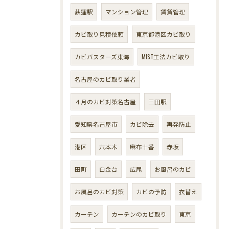
荻窪駅
マンション管理
賃貸管理
カビ取り見積依頼
東京都港区カビ取り
カビバスターズ東海
MIST工法カビ取り
名古屋のカビ取り業者
４月のカビ対策名古屋
三田駅
愛知県名古屋市
カビ除去
再発防止
港区
六本木
麻布十番
赤坂
田町
白金台
広尾
お風呂のカビ
お風呂のカビ対策
カビの予防
衣替え
カーテン
カーテンのカビ取り
東京