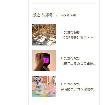
最近の投稿
Recent Posts
2026/08/06
【2026最新】東京・神奈川・千葉・埼玉の新築に異変？！引き渡し前カビ検査が必須な理由｜3万円で数千万円の資産を守る究極の安心術✨
2026/07/29
【毎年出るカビの正体を暴く！】カビ取りは当たり前✨再発を防ぐ「徹底原因追及」の裏側とは？水漏れサーモグラフィー調査の威力！
2026/07/28
24時間エアコン稼働の落とし穴！夏型壁内結露から大切な愛犬の健康を守る方法