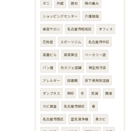
ダニ
外壁
建材
喉の痛み
ショッピングセンター
介護施設
美容サロン
名古屋市昭和区
オフィス
花粉症
スポーツジム
名古屋市中区
高層ビル
賃貸責任
ベーカリー店
パン屋
元カフェ店舗
微生物汚染
アレルギー
図書館
床下専用除湿器
ダンプネス
WHO
冬
死滅
関東
カビ調査
名古屋市緑区
春
名古屋市西区
空気清浄機
黒カビ