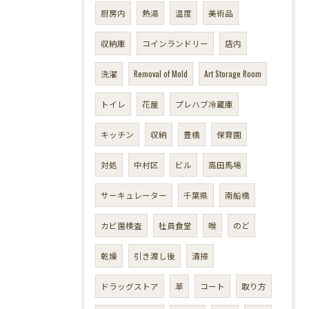
厨房内
熱湯
温度
美術品
収納庫
コインランドリー
店内
洗濯
Removal of Mold
Art Storage Room
トイレ
花屋
プレハブ冷蔵庫
キッチン
収納
豊橋
保育園
対処
中村区
ビル
高田馬場
サーキュレーター
千葉県
南船橋
カビ菌検査
社員食堂
喉
のど
乾燥
引き渡し後
清掃
ドラッグストア
革
コート
取り方