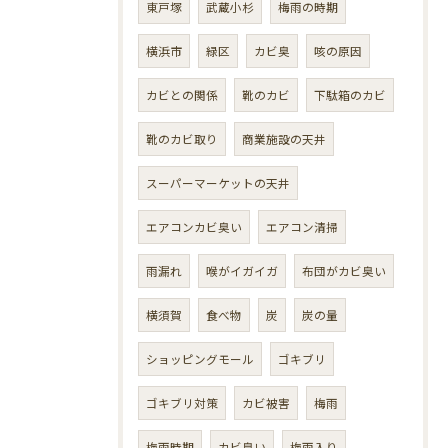
東戸塚
武蔵小杉
梅雨の時期
横浜市
緑区
カビ臭
咳の原因
カビとの関係
靴のカビ
下駄箱のカビ
靴のカビ取り
商業施設の天井
スーパーマーケットの天井
エアコンカビ臭い
エアコン清掃
雨漏れ
喉がイガイガ
布団がカビ臭い
横須賀
食べ物
炭
炭の量
ショッピングモール
ゴキブリ
ゴキブリ対策
カビ被害
梅雨
梅雨時期
カビ臭い
梅雨入り