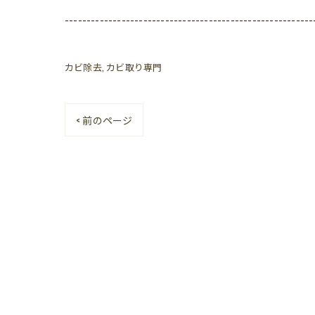
---------------------------------------------------------
カビ除去
カビ取り専門
< 前のページ