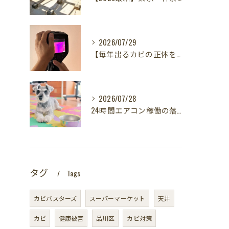
2026/07/29
【毎年出るカビの正体を暴く！】カビ取りは当たり前✨再発を防ぐ「徹底原因追及」の裏側とは？水漏れサーモグラフィー調査の威力！
2026/07/28
24時間エアコン稼働の落とし穴！夏型壁内結露から大切な愛犬の健康を守る方法
タグ
Tags
カビバスターズ
スーパーマーケット
天井
カビ
健康被害
品川区
カビ対策