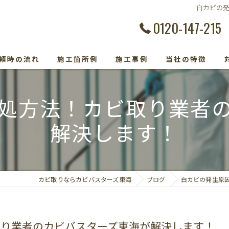
白カビの
0120-147-215
頼時の流れ
施工箇所例
施工事例
当社の特徴
カビ除去
処方法！カビ取り業者
防カビ
解決します！
カビ取り専門
カビトラブル
カビ取りならカビバスターズ東海
ブログ
白カビの発生原
カビ検査
取り業者のカビバスターズ東海が解決します！