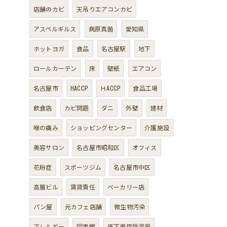
店舗のカビ
天吊りエアコンカビ
アスペルギルス
病原真菌
愛知県
ホットヨガ
食品
名古屋駅
地下
ロールカーテン
床
壁紙
エアコン
名古屋市
HACCP
ＨACCP
食品工場
飲食店
カビ問題
ダニ
外壁
建材
喉の痛み
ショッピングセンター
介護施設
美容サロン
名古屋市昭和区
オフィス
花粉症
スポーツジム
名古屋市中区
高層ビル
賃貸責任
ベーカリー店
パン屋
元カフェ店舗
微生物汚染
アレルギー
図書館
床下専用除湿器