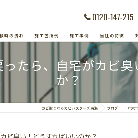
0120-147-215
頼時の流れ
施工箇所例
施工事例
当社の特徴
カビ除去
戻ったら、自宅がカビ臭
防カビ
か？
カビ取り専門
カビトラブル
カビ取りならカビバスターズ東海
ブログ
年末
カビ検査
がカビ臭い！どうすればいいのか？