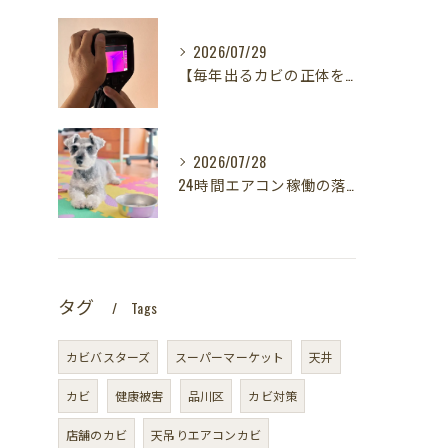
2026/07/29
【毎年出るカビの正体を暴く！】カビ取りは当たり前✨再発を防ぐ「徹底原因追及」の裏側とは？水漏れサーモグラフィー調査の威力！
2026/07/28
24時間エアコン稼働の落とし穴！夏型壁内結露から大切な愛犬の健康を守る方法
タグ
Tags
カビバスターズ
スーパーマーケット
天井
カビ
健康被害
品川区
カビ対策
店舗のカビ
天吊りエアコンカビ