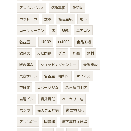
アスペルギルス
病原真菌
愛知県
ホットヨガ
食品
名古屋駅
地下
ロールカーテン
床
壁紙
エアコン
名古屋市
HACCP
ＨACCP
食品工場
飲食店
カビ問題
ダニ
外壁
建材
喉の痛み
ショッピングセンター
介護施設
美容サロン
名古屋市昭和区
オフィス
花粉症
スポーツジム
名古屋市中区
高層ビル
賃貸責任
ベーカリー店
パン屋
元カフェ店舗
微生物汚染
アレルギー
図書館
床下専用除湿器