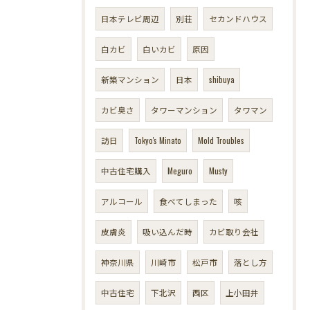
日本テレビ周辺
別荘
セカンドハウス
白カビ
白いカビ
原因
新築マンション
日本
shibuya
カビ臭さ
タワーマンション
タワマン
訪日
Tokyo's Minato
Mold Troubles
中古住宅購入
Meguro
Musty
アルコール
食べてしまった
咳
皮膚炎
吸い込んだ時
カビ取り会社
神奈川県
川崎市
松戸市
落とし方
中古住宅
下北沢
西区
上小田井