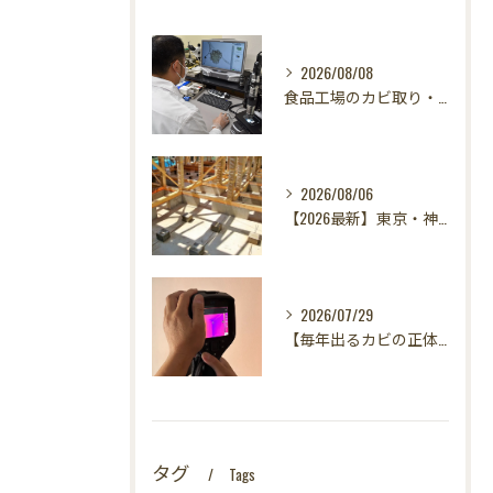
2026/08/08
食品工場のカビ取り・カビ対策はカビバスターズ東海・東京支店へ｜HACCP対応・真菌検査で食の安全を守る
2026/08/06
【2026最新】東京・神奈川・千葉・埼玉の新築に異変？！引き渡し前カビ検査が必須な理由｜3万円で数千万円の資産を守る究極の安心術✨
2026/07/29
【毎年出るカビの正体を暴く！】カビ取りは当たり前✨再発を防ぐ「徹底原因追及」の裏側とは？水漏れサーモグラフィー調査の威力！
タグ
Tags