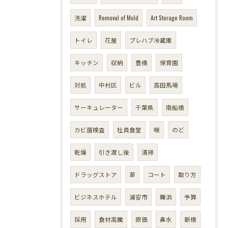
洗濯
Removal of Mold
Art Storage Room
トイレ
花屋
プレハブ冷蔵庫
キッチン
収納
豊橋
保育園
対処
中村区
ビル
高田馬場
サーキュレーター
千葉県
南船橋
カビ菌検査
社員食堂
喉
のど
乾燥
引き渡し後
清掃
ドラッグストア
革
コート
取り方
ビジネスホテル
浦安市
舞浜
予算
採用
食材高騰
原価
鼻水
新橋