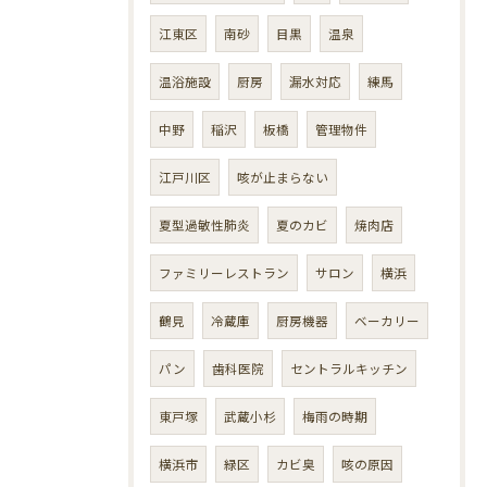
江東区
南砂
目黒
温泉
温浴施設
厨房
漏水対応
練馬
中野
稲沢
板橋
管理物件
江戸川区
咳が止まらない
夏型過敏性肺炎
夏のカビ
焼肉店
ファミリーレストラン
サロン
横浜
鶴見
冷蔵庫
厨房機器
ベーカリー
パン
歯科医院
セントラルキッチン
東戸塚
武蔵小杉
梅雨の時期
横浜市
緑区
カビ臭
咳の原因