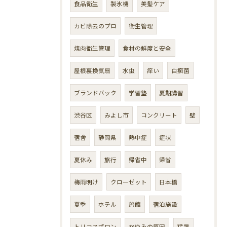
食品衛生
製氷機
美髪ケア
カビ除去のプロ
衛生管理
焼肉衛生管理
食材の鮮度と安全
屋根裏換気扇
水虫
痒い
白癬菌
ブランドバック
学習塾
夏期講習
渋谷区
みよし市
コンクリート
壁
宿舎
静岡県
熱中症
症状
夏休み
旅行
帰省中
帰省
梅雨明け
クローゼット
日本橋
夏季
ホテル
旅館
宿泊施設
トリコスポロン
かゆみの原因
猛暑