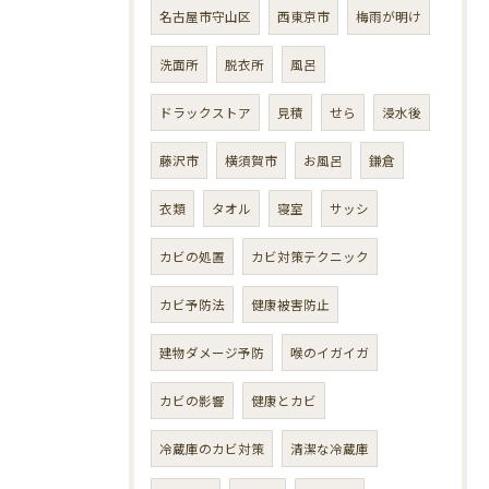
名古屋市守山区
西東京市
梅雨が明け
洗面所
脱衣所
風呂
ドラックストア
見積
せら
浸水後
藤沢市
横須賀市
お風呂
鎌倉
衣類
タオル
寝室
サッシ
カビの処置
カビ対策テクニック
カビ予防法
健康被害防止
建物ダメージ予防
喉のイガイガ
カビの影響
健康とカビ
冷蔵庫のカビ対策
清潔な冷蔵庫