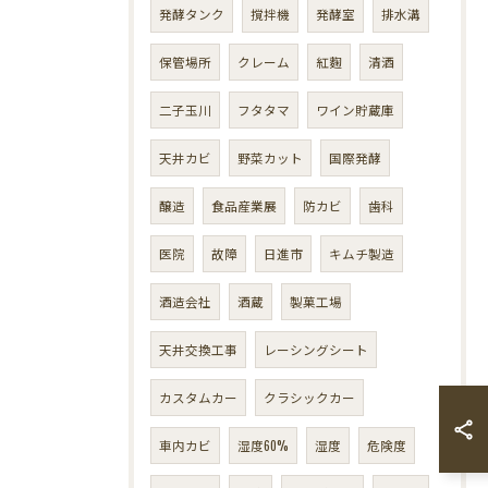
発酵タンク
撹拌機
発酵室
排水溝
保管場所
クレーム
紅麴
清酒
二子玉川
フタタマ
ワイン貯蔵庫
天井カビ
野菜カット
国際発酵
醸造
食品産業展
防カビ
歯科
医院
故障
日進市
キムチ製造
酒造会社
酒蔵
製菓工場
天井交換工事
レーシングシート
カスタムカー
クラシックカー
車内カビ
湿度60%
湿度
危険度