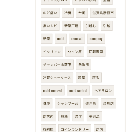
のど痛い
冷房
台風
滋賀県彦根市
黒いカビ
新築戸建
引越し
引越
新築
mold
removal
company
イタリアン
ワイン庫
回転寿司
チャンバー冷蔵庫
熱海市
冷蔵ショーケース
部屋
寝る
mold removal
mold control
ヘアサロン
健康
シャンプー台
焼き鳥
焼鳥店
厨房内
熱湯
温度
美術品
収納庫
コインランドリー
店内