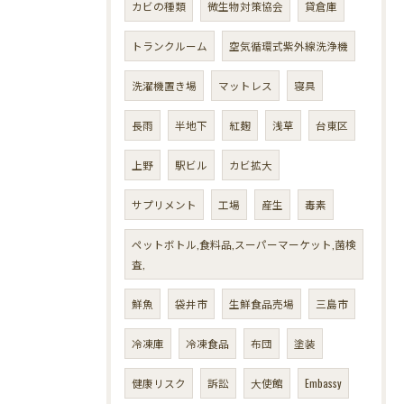
カビの種類
微生物対策協会
貸倉庫
トランクルーム
空気循環式紫外線洗浄機
洗濯機置き場
マットレス
寝具
長雨
半地下
紅麹
浅草
台東区
上野
駅ビル
カビ拡大
サプリメント
工場
産生
毒素
ペットボトル,食料品,スーパーマーケット,菌検
査,
鮮魚
袋井市
生鮮食品売場
三島市
冷凍庫
冷凍食品
布団
塗装
健康リスク
訴訟
大使館
Embassy