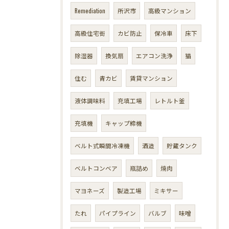
Remediation
所沢市
高級マンション
高級住宅街
カビ防止
保冷車
床下
除湿器
換気扇
エアコン洗浄
猫
住む
青カビ
賃貸マンション
液体調味料
充填工場
レトルト釜
充填機
キャップ締機
ベルト式瞬間冷凍機
酒造
貯蔵タンク
ベルトコンベア
瓶詰め
焼肉
マヨネーズ
製造工場
ミキサー
たれ
パイプライン
バルブ
味噌