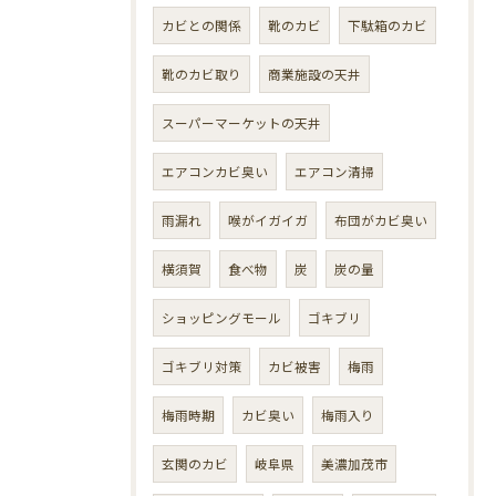
カビとの関係
靴のカビ
下駄箱のカビ
靴のカビ取り
商業施設の天井
スーパーマーケットの天井
エアコンカビ臭い
エアコン清掃
雨漏れ
喉がイガイガ
布団がカビ臭い
横須賀
食べ物
炭
炭の量
ショッピングモール
ゴキブリ
ゴキブリ対策
カビ被害
梅雨
梅雨時期
カビ臭い
梅雨入り
玄関のカビ
岐阜県
美濃加茂市