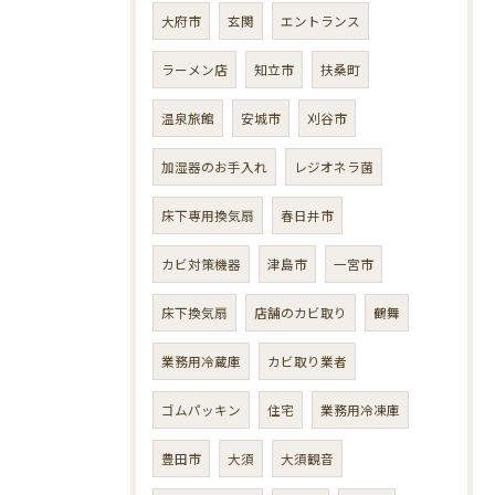
大府市
玄関
エントランス
ラーメン店
知立市
扶桑町
温泉旅館
安城市
刈谷市
加湿器のお手入れ
レジオネラ菌
床下専用換気扇
春日井市
カビ対策機器
津島市
一宮市
床下換気扇
店舗のカビ取り
鶴舞
業務用冷蔵庫
カビ取り業者
ゴムパッキン
住宅
業務用冷凍庫
豊田市
大須
大須観音