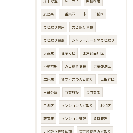
床下除湿
床下カビ
菜種梅雨
炭効果
三重県四日市市
千種区
カビ取り費用
カビ取り見積
カビ取り金額
シャワールームのカビ取り
大森駅
住宅カビ
東京都品川区
不動前駅
カビ取り依頼
東京都港区
広尾駅
オフィスのカビ取り
世田谷区
三軒茶屋
商業施設
専門業者
目黒区
マンションカビ取り
杉並区
荻窪駅
マンション管理
賃貸管理
カビ取り見積依頼
東京都港区カビ取り