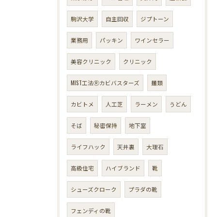
駒沢大学
自主回収
ジプトーン
業務用
パッキン
ワインセラー
美容クリニック
クリニック
MIST工法Ⓡカビバスターズ
麺類
カビトメ
人工芝
ラーメン
うどん
そば
秘密保持
地下室
ライフハック
天井裏
大理石
高級住宅
ハイブランド
靴
シューズクローク
プラダの靴
フェンディの靴