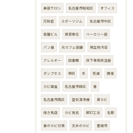
美容サロン
名古屋市昭和区
オフィス
花粉症
スポーツジム
名古屋市中区
高層ビル
賃貸責任
ベーカリー店
パン屋
元カフェ店舗
微生物汚染
アレルギー
図書館
床下専用除湿器
ダンプネス
WHO
冬
死滅
関東
カビ調査
名古屋市緑区
春
名古屋市西区
空気清浄機
黒カビ
焼き鳥店
カビ発見
MIST工法
名駅
春のカビ対策
天井のカビ
豊橋市