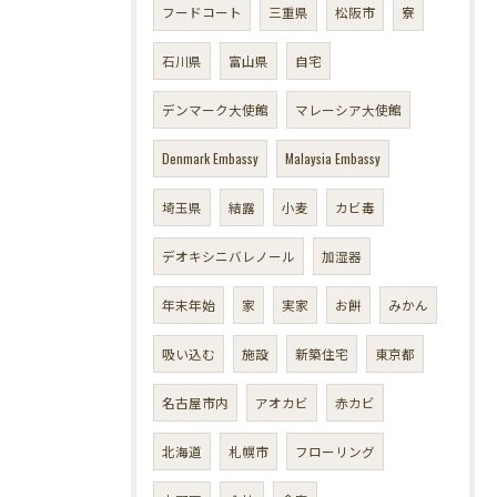
フードコート
三重県
松阪市
寮
石川県
富山県
自宅
デンマーク大使館
マレーシア大使館
Denmark Embassy
Malaysia Embassy
埼玉県
結露
小麦
カビ毒
デオキシニバレノール
加湿器
年末年始
家
実家
お餅
みかん
吸い込む
施設
新築住宅
東京都
名古屋市内
アオカビ
赤カビ
北海道
札幌市
フローリング