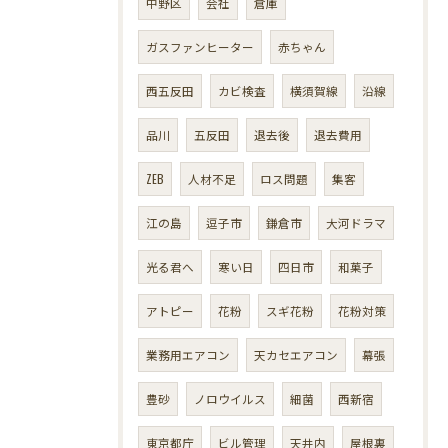
中野区
会社
倉庫
ガスファンヒーター
赤ちゃん
西五反田
カビ検査
横須賀線
沿線
品川
五反田
退去後
退去費用
ZEB
人材不足
ロス問題
集客
江の島
逗子市
鎌倉市
大河ドラマ
光る君へ
寒い日
四日市
和菓子
アトピー
花粉
スギ花粉
花粉対策
業務用エアコン
天カセエアコン
幕張
豊砂
ノロウイルス
細菌
西新宿
東京都庁
ビル管理
天井内
屋根裏