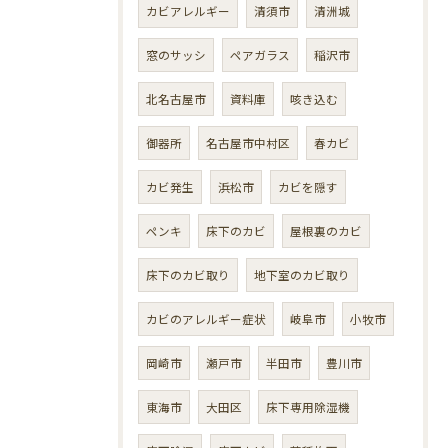
カビアレルギー
清須市
清洲城
窓のサッシ
ペアガラス
稲沢市
北名古屋市
資料庫
咳き込む
御器所
名古屋市中村区
春カビ
カビ発生
浜松市
カビを隠す
ペンキ
床下のカビ
屋根裏のカビ
床下のカビ取り
地下室のカビ取り
カビのアレルギー症状
岐阜市
小牧市
岡崎市
瀬戸市
半田市
豊川市
東海市
大田区
床下専用除湿機