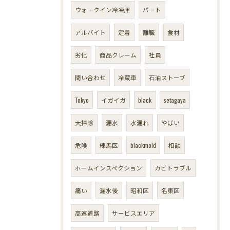
ウォークイン冷凍庫
パート
アルバイト
定着
離職
食材
劣化
商品クレーム
社員
問い合わせ
冷蔵車
石油ストーブ
Tokyo
イガイガ
black
setagaya
大掃除
漏水
水漏れ
やばい
危険
練馬区
blackmold
相談
ホームインスペクション
カビトラブル
痛い
漏水後
昭和区
名東区
高速道路
サービスエリア