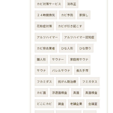
カビ対策サービス
法改正
２４時間換気
カビ予防
家探し
花粉症対策
カビが引き起こす
アルツハイマー
アルツハイマー認知症
カビ除去業者
ひな人形
ひな祭り
雛人形
サウナー
家庭用サウナ
サウナ
バレルサウナ
長久手市
フカミダス
抗がん剤治療
フミガタス
カビ菌
浮遊菌検査
真菌
真菌検査
どこにカビ
調査
老舗企業
会議室