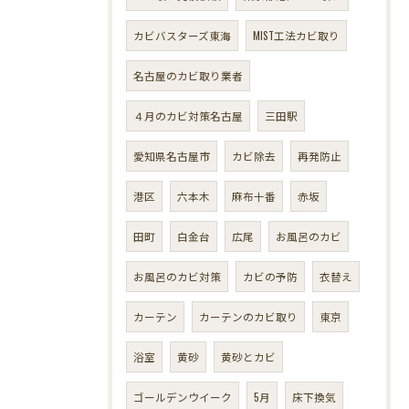
カビバスターズ東海
MIST工法カビ取り
名古屋のカビ取り業者
４月のカビ対策名古屋
三田駅
愛知県名古屋市
カビ除去
再発防止
港区
六本木
麻布十番
赤坂
田町
白金台
広尾
お風呂のカビ
お風呂のカビ対策
カビの予防
衣替え
カーテン
カーテンのカビ取り
東京
浴室
黄砂
黄砂とカビ
ゴールデンウイーク
5月
床下換気