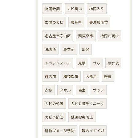
梅雨時期
カビ臭い
梅雨入り
玄関のカビ
岐阜県
美濃加茂市
名古屋市守山区
西東京市
梅雨が明け
洗面所
脱衣所
風呂
ドラックストア
見積
せら
浸水後
藤沢市
横須賀市
お風呂
鎌倉
衣類
タオル
寝室
サッシ
カビの処置
カビ対策テクニック
カビ予防法
健康被害防止
建物ダメージ予防
喉のイガイガ