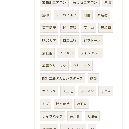
業務用エアコン
天カセエアコン
幕張
豊砂
ノロウイルス
細菌
西新宿
東京都庁
ビル管理
天井内
屋根裏
駒沢大学
自主回収
ジプトーン
業務用
パッキン
ワインセラー
美容クリニック
クリニック
MIST工法Ⓡカビバスターズ
麺類
カビトメ
人工芝
ラーメン
うどん
そば
秘密保持
地下室
ライフハック
天井裏
大理石
高級住宅
ハイブランド
靴