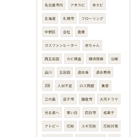
名古屋市内
アオカビ
赤カビ
北海道
札幌市
フローリング
中野区
会社
倉庫
ガスファンヒーター
赤ちゃん
西五反田
カビ検査
横須賀線
沿線
品川
五反田
退去後
退去費用
ZEB
人材不足
ロス問題
集客
江の島
逗子市
鎌倉市
大河ドラマ
光る君へ
寒い日
四日市
和菓子
アトピー
花粉
スギ花粉
花粉対策