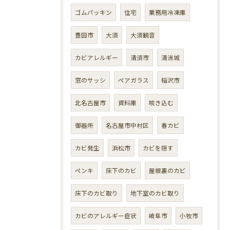
ゴムパッキン
住宅
業務用冷凍庫
豊田市
大須
大須観音
カビアレルギー
清須市
清洲城
窓のサッシ
ペアガラス
稲沢市
北名古屋市
資料庫
咳き込む
御器所
名古屋市中村区
春カビ
カビ発生
浜松市
カビを隠す
ペンキ
床下のカビ
屋根裏のカビ
床下のカビ取り
地下室のカビ取り
カビのアレルギー症状
岐阜市
小牧市