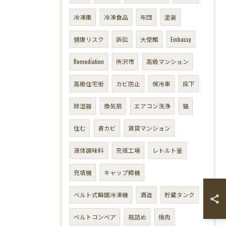
冷凍庫
冷凍食品
布団
塗装
健康リスク
訴訟
大使館
Embassy
Remediation
所沢市
高級マンション
高級住宅街
カビ防止
保冷車
床下
除湿器
換気扇
エアコン洗浄
猫
住む
青カビ
賃貸マンション
液体調味料
充填工場
レトルト釜
充填機
キャップ締機
ベルト式瞬間冷凍機
酒造
貯蔵タンク
ベルトコンベア
瓶詰め
焼肉