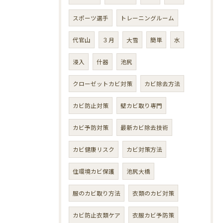
スポーツ選手
トレーニングルーム
代官山
３月
大雪
簡単
水
浸入
什器
池尻
クローゼットカビ対策
カビ除去方法
カビ防止対策
壁カビ取り専門
カビ予防対策
最新カビ除去技術
カビ健康リスク
カビ対策方法
住環境カビ保護
池尻大橋
服のカビ取り方法
衣類のカビ対策
カビ防止衣類ケア
衣服カビ予防策