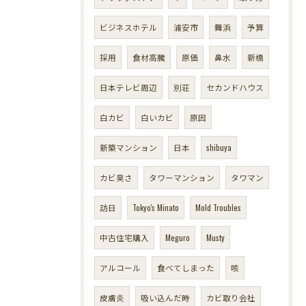
ビジネスホテル
浦安市
舞浜
予算
採用
食材高騰
原価
鼻水
新橋
日本テレビ周辺
別荘
セカンドハウス
白カビ
白いカビ
原因
新築マンション
日本
shibuya
カビ臭さ
タワーマンション
タワマン
訪日
Tokyo's Minato
Mold Troubles
中古住宅購入
Meguro
Musty
アルコール
食べてしまった
咳
皮膚炎
吸い込んだ時
カビ取り会社