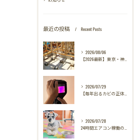
最近の投稿
Recent Posts
2026/08/06
【2026最新】東京・神奈川・千葉・埼玉の新築に異変？！引き渡し前カビ検査が必須な理由｜3万円で数千万円の資産を守る究極の安心術✨
2026/07/29
【毎年出るカビの正体を暴く！】カビ取りは当たり前✨再発を防ぐ「徹底原因追及」の裏側とは？水漏れサーモグラフィー調査の威力！
2026/07/28
24時間エアコン稼働の落とし穴！夏型壁内結露から大切な愛犬の健康を守る方法