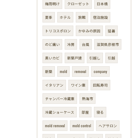
梅雨明け
クローゼット
日本橋
夏季
ホテル
旅館
宿泊施設
トリコスポロン
かゆみの原因
猛暑
のど痛い
冷房
台風
滋賀県彦根市
黒いカビ
新築戸建
引越し
引越
新築
mold
removal
company
イタリアン
ワイン庫
回転寿司
チャンバー冷蔵庫
熱海市
冷蔵ショーケース
部屋
寝る
mold removal
mold control
ヘアサロン