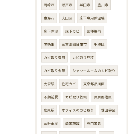
岡崎市
瀬戸市
半田市
豊川市
東海市
大田区
床下専用除湿機
床下除湿
床下カビ
菜種梅雨
炭効果
三重県四日市市
千種区
カビ取り費用
カビ取り見積
カビ取り金額
シャワールームのカビ取り
大森駅
住宅カビ
東京都品川区
不動前駅
カビ取り依頼
東京都港区
広尾駅
オフィスのカビ取り
世田谷区
三軒茶屋
商業施設
専門業者