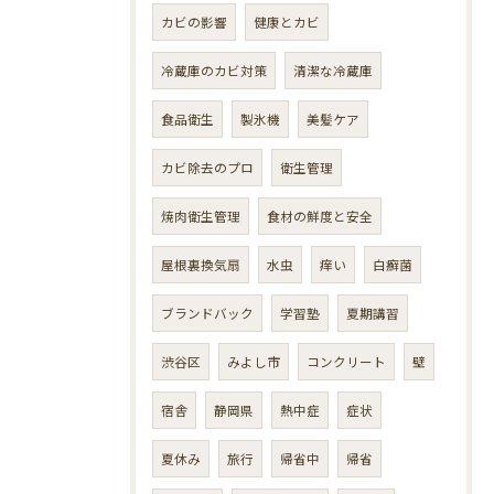
カビの影響
健康とカビ
冷蔵庫のカビ対策
清潔な冷蔵庫
食品衛生
製氷機
美髪ケア
カビ除去のプロ
衛生管理
焼肉衛生管理
食材の鮮度と安全
屋根裏換気扇
水虫
痒い
白癬菌
ブランドバック
学習塾
夏期講習
渋谷区
みよし市
コンクリート
壁
宿舎
静岡県
熱中症
症状
夏休み
旅行
帰省中
帰省