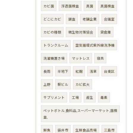
カビ菌
浮遊菌検査
真菌
真菌検査
どこにカビ
調査
老舗企業
会議室
カビの種類
微生物対策協会
貸倉庫
トランクルーム
空気循環式紫外線洗浄機
洗濯機置き場
マットレス
寝具
長雨
半地下
紅麹
浅草
台東区
上野
駅ビル
カビ拡大
サプリメント
工場
産生
毒素
ペットボトル,食料品,スーパーマーケット,菌検
査,
鮮魚
袋井市
生鮮食品売場
三島市