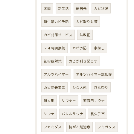
湘南
新生活
転居先
カビ状況
新生活カビ予防
カビ取り対策
カビ対策サービス
法改正
２４時間換気
カビ予防
家探し
花粉症対策
カビが引き起こす
アルツハイマー
アルツハイマー認知症
カビ除去業者
ひな人形
ひな祭り
雛人形
サウナー
家庭用サウナ
サウナ
バレルサウナ
長久手市
フカミダス
抗がん剤治療
フミガタス