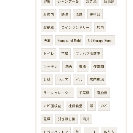
健康
シャンプー台
焼き鳥
焼鳥店
厨房内
熱湯
温度
美術品
収納庫
コインランドリー
店内
洗濯
Removal of Mold
Art Storage Room
トイレ
花屋
プレハブ冷蔵庫
キッチン
収納
豊橋
保育園
対処
中村区
ビル
高田馬場
サーキュレーター
千葉県
南船橋
カビ菌検査
社員食堂
喉
のど
乾燥
引き渡し後
清掃
ドラッグストア
革
コート
取り方