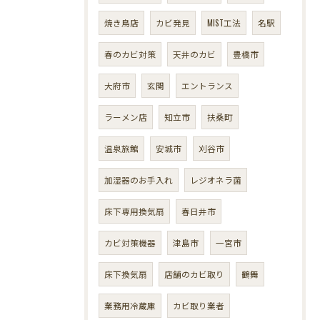
焼き鳥店
カビ発見
MIST工法
名駅
春のカビ対策
天井のカビ
豊橋市
大府市
玄関
エントランス
ラーメン店
知立市
扶桑町
温泉旅館
安城市
刈谷市
加湿器のお手入れ
レジオネラ菌
床下専用換気扇
春日井市
カビ対策機器
津島市
一宮市
床下換気扇
店舗のカビ取り
鶴舞
業務用冷蔵庫
カビ取り業者