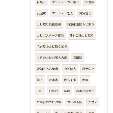
目黒区
マンションカビ取り
杉並区
荻窪駅
マンション管理
賃貸管理
カビ取り見積依頼
東京都港区カビ取り
カビバスターズ東海
MIST工法カビ取り
名古屋のカビ取り業者
４月のカビ対策名古屋
三田駅
愛知県名古屋市
カビ除去
再発防止
港区
六本木
麻布十番
赤坂
田町
白金台
広尾
お風呂のカビ
お風呂のカビ対策
カビの予防
衣替え
カーテン
カーテンのカビ取り
東京