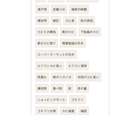
東戸塚
武蔵小杉
梅雨の時期
横浜市
緑区
カビ臭
咳の原因
カビとの関係
靴のカビ
下駄箱のカビ
靴のカビ取り
商業施設の天井
スーパーマーケットの天井
エアコンカビ臭い
エアコン清掃
雨漏れ
喉がイガイガ
布団がカビ臭い
横須賀
食べ物
炭
炭の量
ショッピングモール
ゴキブリ
ゴキブリ対策
カビ被害
梅雨