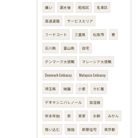
痛い
漏水後
昭和区
名東区
高速道路
サービスエリア
フードコート
三重県
松阪市
寮
石川県
富山県
自宅
デンマーク大使館
マレーシア大使館
Denmark Embassy
Malaysia Embassy
埼玉県
結露
小麦
カビ毒
デオキシニバレノール
加湿器
年末年始
家
実家
お餅
みかん
吸い込む
施設
新築住宅
東京都