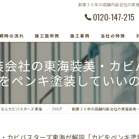
創業３０年の店舗内装会社の東
0120-147-215
頼時の流れ
施工箇所例
施工事例
当社の特徴
カビ除去
装会社の東海装美・カビ
防カビ
をペンキ塗装していい
カビ取り専門
カビトラブル
りならカビバスターズ東海
ブログ
創業３０年の店舗内装会社の東海装美
カビ検査
美・カビバスターズ東海が解説「カビをペンキ塗