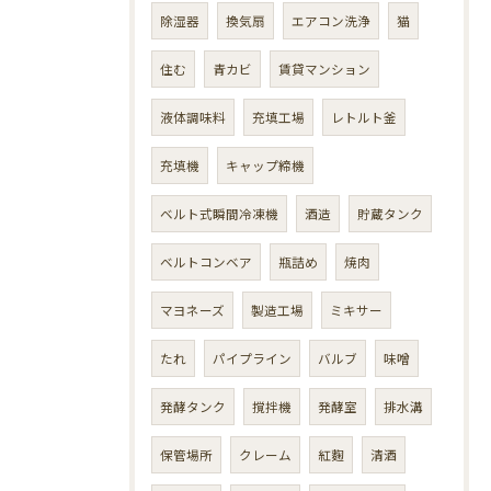
除湿器
換気扇
エアコン洗浄
猫
住む
青カビ
賃貸マンション
液体調味料
充填工場
レトルト釜
充填機
キャップ締機
ベルト式瞬間冷凍機
酒造
貯蔵タンク
ベルトコンベア
瓶詰め
焼肉
マヨネーズ
製造工場
ミキサー
たれ
パイプライン
バルブ
味噌
発酵タンク
撹拌機
発酵室
排水溝
保管場所
クレーム
紅麴
清酒