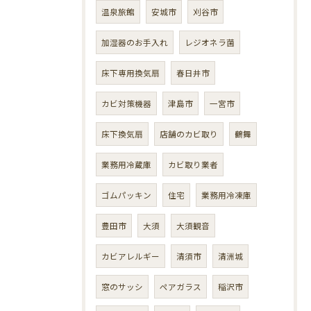
温泉旅館
安城市
刈谷市
加湿器のお手入れ
レジオネラ菌
床下専用換気扇
春日井市
カビ対策機器
津島市
一宮市
床下換気扇
店舗のカビ取り
鶴舞
業務用冷蔵庫
カビ取り業者
ゴムパッキン
住宅
業務用冷凍庫
豊田市
大須
大須観音
カビアレルギー
清須市
清洲城
窓のサッシ
ペアガラス
稲沢市