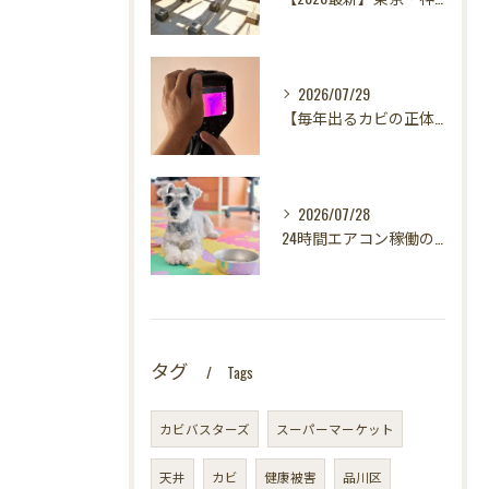
2026/07/29
【毎年出るカビの正体を暴く！】カビ取りは当たり前✨再発を防ぐ「徹底原因追及」の裏側とは？水漏れサーモグラフィー調査の威力！
2026/07/28
24時間エアコン稼働の落とし穴！夏型壁内結露から大切な愛犬の健康を守る方法
タグ
Tags
カビバスターズ
スーパーマーケット
天井
カビ
健康被害
品川区