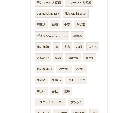
デンマーク大使館
マレーシア大使館
Denmark Embassy
Malaysia Embassy
埼玉県
結露
小麦
カビ毒
デオキシニバレノール
加湿器
年末年始
家
実家
お餅
みかん
吸い込む
施設
新築住宅
東京都
名古屋市内
アオカビ
赤カビ
北海道
札幌市
フローリング
中野区
会社
倉庫
ガスファンヒーター
赤ちゃん