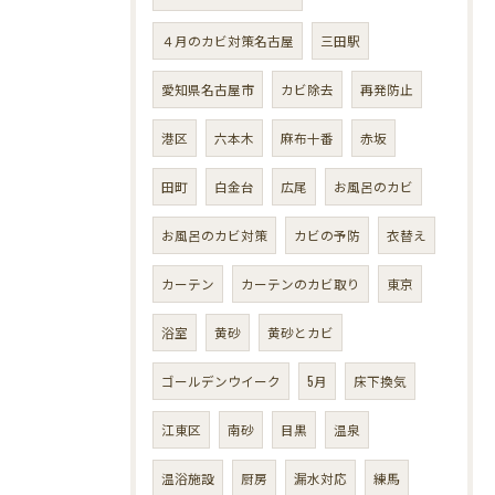
４月のカビ対策名古屋
三田駅
愛知県名古屋市
カビ除去
再発防止
港区
六本木
麻布十番
赤坂
田町
白金台
広尾
お風呂のカビ
お風呂のカビ対策
カビの予防
衣替え
カーテン
カーテンのカビ取り
東京
浴室
黄砂
黄砂とカビ
ゴールデンウイーク
5月
床下換気
江東区
南砂
目黒
温泉
温浴施設
厨房
漏水対応
練馬