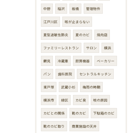
中野
稲沢
板橋
管理物件
江戸川区
咳が止まらない
夏型過敏性肺炎
夏のカビ
焼肉店
ファミリーレストラン
サロン
横浜
鶴見
冷蔵庫
厨房機器
ベーカリー
パン
歯科医院
セントラルキッチン
東戸塚
武蔵小杉
梅雨の時期
横浜市
緑区
カビ臭
咳の原因
カビとの関係
靴のカビ
下駄箱のカビ
靴のカビ取り
商業施設の天井