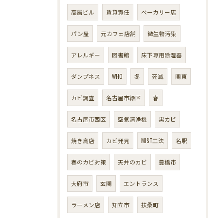
高層ビル
賃貸責任
ベーカリー店
パン屋
元カフェ店舗
微生物汚染
アレルギー
図書館
床下専用除湿器
ダンプネス
WHO
冬
死滅
関東
カビ調査
名古屋市緑区
春
名古屋市西区
空気清浄機
黒カビ
焼き鳥店
カビ発見
MIST工法
名駅
春のカビ対策
天井のカビ
豊橋市
大府市
玄関
エントランス
ラーメン店
知立市
扶桑町