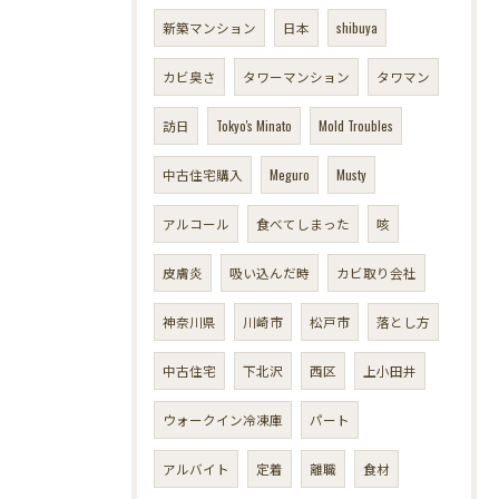
新築マンション
日本
shibuya
カビ臭さ
タワーマンション
タワマン
訪日
Tokyo's Minato
Mold Troubles
中古住宅購入
Meguro
Musty
アルコール
食べてしまった
咳
皮膚炎
吸い込んだ時
カビ取り会社
神奈川県
川崎市
松戸市
落とし方
中古住宅
下北沢
西区
上小田井
ウォークイン冷凍庫
パート
アルバイト
定着
離職
食材