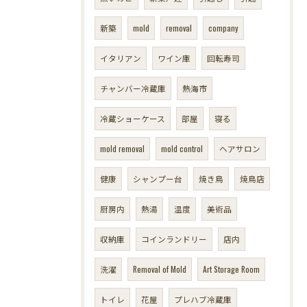
新築
mold
removal
company
イタリアン
ワイン庫
回転寿司
チャンバー冷蔵庫
熱海市
冷蔵ショーケース
部屋
寝る
mold removal
mold control
ヘアサロン
健康
シャンプー台
焼き鳥
焼鳥店
厨房内
熱湯
温度
美術品
収納庫
コインランドリー
店内
洗濯
Removal of Mold
Art Storage Room
トイレ
花屋
プレハブ冷蔵庫