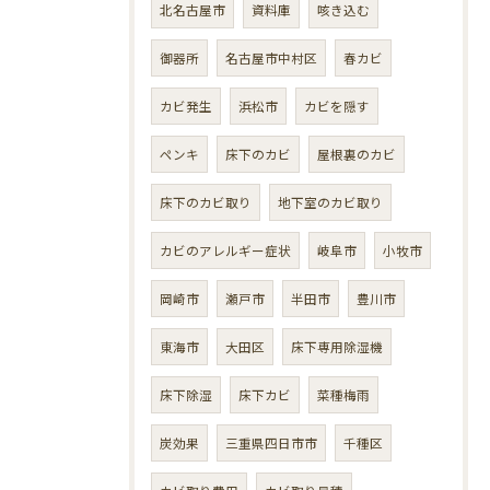
北名古屋市
資料庫
咳き込む
御器所
名古屋市中村区
春カビ
カビ発生
浜松市
カビを隠す
ペンキ
床下のカビ
屋根裏のカビ
床下のカビ取り
地下室のカビ取り
カビのアレルギー症状
岐阜市
小牧市
岡崎市
瀬戸市
半田市
豊川市
東海市
大田区
床下専用除湿機
床下除湿
床下カビ
菜種梅雨
炭効果
三重県四日市市
千種区