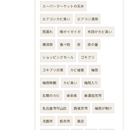
スーパーマーケットの天井
エアコンカビ臭い
エアコン清掃
雨漏れ
喉がイガイガ
布団がカビ臭い
横須賀
食べ物
炭
炭の量
ショッピングモール
ゴキブリ
ゴキブリ対策
カビ被害
梅雨
梅雨時期
カビ臭い
梅雨入り
玄関のカビ
岐阜県
美濃加茂市
名古屋市守山区
西東京市
梅雨が明け
洗面所
脱衣所
風呂