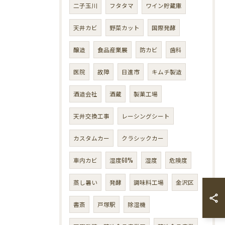
二子玉川
フタタマ
ワイン貯蔵庫
天井カビ
野菜カット
国際発酵
醸造
食品産業展
防カビ
歯科
医院
故障
日進市
キムチ製造
酒造会社
酒蔵
製菓工場
天井交換工事
レーシングシート
カスタムカー
クラシックカー
車内カビ
湿度60%
湿度
危険度
蒸し暑い
発酵
調味料工場
金沢区
書斎
戸塚駅
除湿機