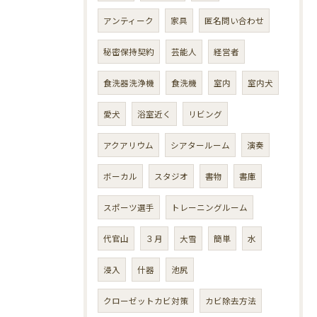
アンティーク
家具
匿名問い合わせ
秘密保持契約
芸能人
経営者
食洗器洗浄機
食洗機
室内
室内犬
愛犬
浴室近く
リビング
アクアリウム
シアタールーム
演奏
ボーカル
スタジオ
書物
書庫
スポーツ選手
トレーニングルーム
代官山
３月
大雪
簡単
水
浸入
什器
池尻
クローゼットカビ対策
カビ除去方法