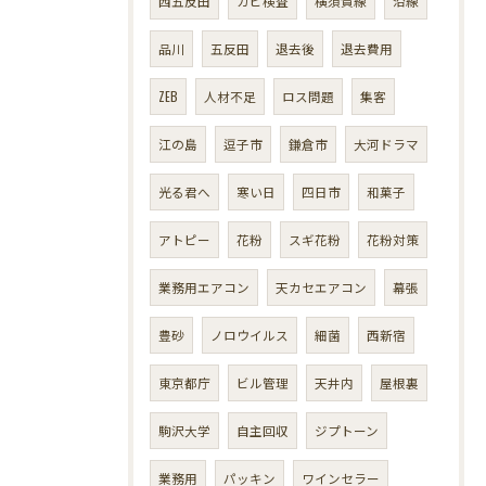
西五反田
カビ検査
横須賀線
沿線
品川
五反田
退去後
退去費用
ZEB
人材不足
ロス問題
集客
江の島
逗子市
鎌倉市
大河ドラマ
光る君へ
寒い日
四日市
和菓子
アトピー
花粉
スギ花粉
花粉対策
業務用エアコン
天カセエアコン
幕張
豊砂
ノロウイルス
細菌
西新宿
東京都庁
ビル管理
天井内
屋根裏
駒沢大学
自主回収
ジプトーン
業務用
パッキン
ワインセラー