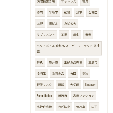
洗濯機置き場
マットレス
寝具
長雨
半地下
紅麹
浅草
台東区
上野
駅ビル
カビ拡大
サプリメント
工場
産生
毒素
ペットボトル,食料品,スーパーマーケット,菌検
査,
鮮魚
袋井市
生鮮食品売場
三島市
冷凍庫
冷凍食品
布団
塗装
健康リスク
訴訟
大使館
Embassy
Remediation
所沢市
高級マンション
高級住宅街
カビ防止
保冷車
床下