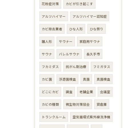
花粉症対策
カビが引き起こす
アルツハイマー
アルツハイマー認知症
カビ除去業者
ひな人形
ひな祭り
雛人形
サウナー
家庭用サウナ
サウナ
バレルサウナ
長久手市
フカミダス
抗がん剤治療
フミガタス
カビ菌
浮遊菌検査
真菌
真菌検査
どこにカビ
調査
老舗企業
会議室
カビの種類
微生物対策協会
貸倉庫
トランクルーム
空気循環式紫外線洗浄機