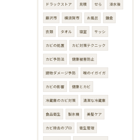
ドラックストア
見積
せら
浸水後
藤沢市
横須賀市
お風呂
鎌倉
衣類
タオル
寝室
サッシ
カビの処置
カビ対策テクニック
カビ予防法
健康被害防止
建物ダメージ予防
喉のイガイガ
カビの影響
健康とカビ
冷蔵庫のカビ対策
清潔な冷蔵庫
食品衛生
製氷機
美髪ケア
カビ除去のプロ
衛生管理