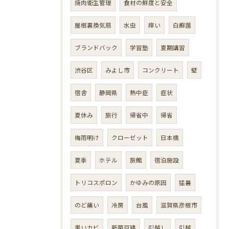
焼肉衛生管理
食材の鮮度と安全
屋根裏換気扇
水虫
痒い
白癬菌
ブランドバック
学習塾
夏期講習
渋谷区
みよし市
コンクリート
壁
宿舎
静岡県
熱中症
症状
夏休み
旅行
帰省中
帰省
梅雨明け
クローゼット
日本橋
夏季
ホテル
旅館
宿泊施設
トリコスポロン
かゆみの原因
猛暑
のど痛い
冷房
台風
滋賀県彦根市
黒いカビ
新築戸建
引越し
引越