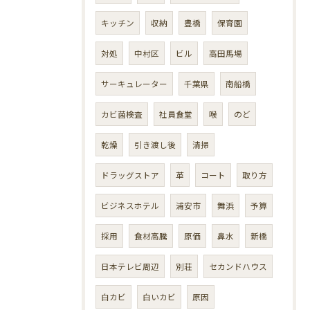
キッチン
収納
豊橋
保育園
対処
中村区
ビル
高田馬場
サーキュレーター
千葉県
南船橋
カビ菌検査
社員食堂
喉
のど
乾燥
引き渡し後
清掃
ドラッグストア
革
コート
取り方
ビジネスホテル
浦安市
舞浜
予算
採用
食材高騰
原価
鼻水
新橋
日本テレビ周辺
別荘
セカンドハウス
白カビ
白いカビ
原因