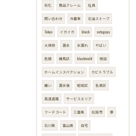
劣化
商品クレーム
社員
問い合わせ
冷蔵車
石油ストーブ
Tokyo
イガイガ
black
setagaya
大掃除
漏水
水漏れ
やばい
危険
練馬区
blackmold
相談
ホームインスペクション
カビトラブル
痛い
漏水後
昭和区
名東区
高速道路
サービスエリア
フードコート
三重県
松阪市
寮
石川県
富山県
自宅