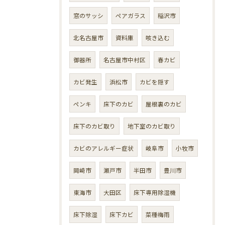
窓のサッシ
ペアガラス
稲沢市
北名古屋市
資料庫
咳き込む
御器所
名古屋市中村区
春カビ
カビ発生
浜松市
カビを隠す
ペンキ
床下のカビ
屋根裏のカビ
床下のカビ取り
地下室のカビ取り
カビのアレルギー症状
岐阜市
小牧市
岡崎市
瀬戸市
半田市
豊川市
東海市
大田区
床下専用除湿機
床下除湿
床下カビ
菜種梅雨