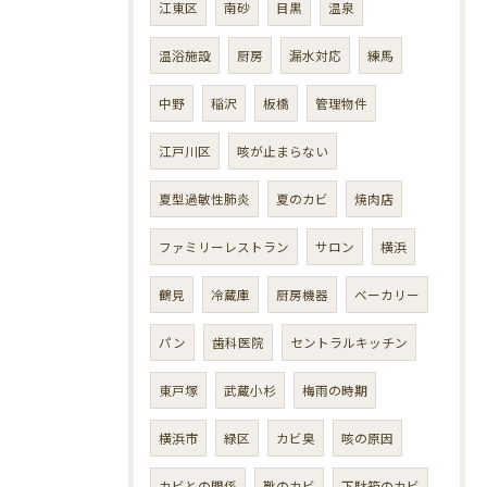
江東区
南砂
目黒
温泉
温浴施設
厨房
漏水対応
練馬
中野
稲沢
板橋
管理物件
江戸川区
咳が止まらない
夏型過敏性肺炎
夏のカビ
焼肉店
ファミリーレストラン
サロン
横浜
鶴見
冷蔵庫
厨房機器
ベーカリー
パン
歯科医院
セントラルキッチン
東戸塚
武蔵小杉
梅雨の時期
横浜市
緑区
カビ臭
咳の原因
カビとの関係
靴のカビ
下駄箱のカビ