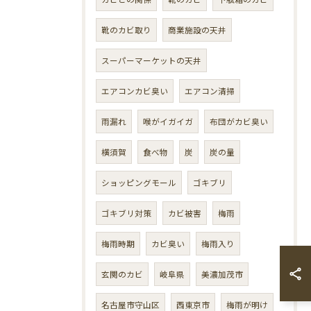
靴のカビ取り
商業施設の天井
スーパーマーケットの天井
エアコンカビ臭い
エアコン清掃
雨漏れ
喉がイガイガ
布団がカビ臭い
横須賀
食べ物
炭
炭の量
ショッピングモール
ゴキブリ
ゴキブリ対策
カビ被害
梅雨
梅雨時期
カビ臭い
梅雨入り
玄関のカビ
岐阜県
美濃加茂市
名古屋市守山区
西東京市
梅雨が明け