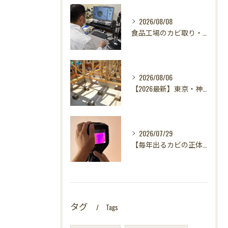
2026/08/08
食品工場のカビ取り・カビ対策はカビバスターズ東海・東京支店へ｜HACCP対応・真菌検査で食の安全を守る
2026/08/06
【2026最新】東京・神奈川・千葉・埼玉の新築に異変？！引き渡し前カビ検査が必須な理由｜3万円で数千万円の資産を守る究極の安心術✨
2026/07/29
【毎年出るカビの正体を暴く！】カビ取りは当たり前✨再発を防ぐ「徹底原因追及」の裏側とは？水漏れサーモグラフィー調査の威力！
タグ
Tags