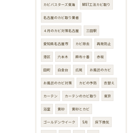
カビバスターズ東海
MIST工法カビ取り
名古屋のカビ取り業者
４月のカビ対策名古屋
三田駅
愛知県名古屋市
カビ除去
再発防止
港区
六本木
麻布十番
赤坂
田町
白金台
広尾
お風呂のカビ
お風呂のカビ対策
カビの予防
衣替え
カーテン
カーテンのカビ取り
東京
浴室
黄砂
黄砂とカビ
ゴールデンウイーク
5月
床下換気