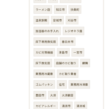
ラーメン店
知立市
扶桑町
温泉旅館
安城市
刈谷市
加湿器のお手入れ
レジオネラ菌
床下専用換気扇
春日井市
カビ対策機器
津島市
一宮市
床下換気扇
店舗のカビ取り
鶴舞
業務用冷蔵庫
カビ取り業者
ゴムパッキン
住宅
業務用冷凍庫
豊田市
大須
大須観音
カビアレルギー
清須市
清洲城