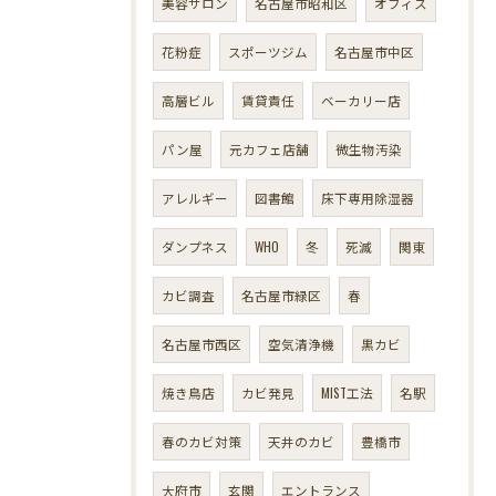
美容サロン
名古屋市昭和区
オフィス
花粉症
スポーツジム
名古屋市中区
高層ビル
賃貸責任
ベーカリー店
パン屋
元カフェ店舗
微生物汚染
アレルギー
図書館
床下専用除湿器
ダンプネス
WHO
冬
死滅
関東
カビ調査
名古屋市緑区
春
名古屋市西区
空気清浄機
黒カビ
焼き鳥店
カビ発見
MIST工法
名駅
春のカビ対策
天井のカビ
豊橋市
大府市
玄関
エントランス